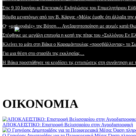
Στις 9 10 Ιουνίου οι Επετειακές Εκδηλώσεις του Επιμελητήριου Εύβο
Βόμβα μεγατόνων από τον Β. Κάργα: «Μόλις έμαθε ότι άλλαξα την
Οι «μαϊμουδιές» της Βότση… Ανεξαρτητοποίηση με αιχμές κατά 
Στέφθηκε με μεγάλη επιτυχία η κοπή της πίτας του «Συλλόγου Εν
Κλείνει το μάτι στη Βάκα ο Καραμάντουλας «προσβάλλοντας» το Σ
Για μια θέση στο στασίδι της εκκλησίας…
Η Βάκα προσπάθησε να κερδίσει τις εντυπώσεις στη συνάντηση με
ΟΙΚΟΝΟΜΙΑ
ΑΠΟΚΛΕΙΣΤΙΚΟ: Επιστροφή Βελισσαρίου στην Αγροδιατροφική
Ο Γρηγόρης Δημητριάδης για τα Περιφερειακά Μέσα: Όαση πληροφ