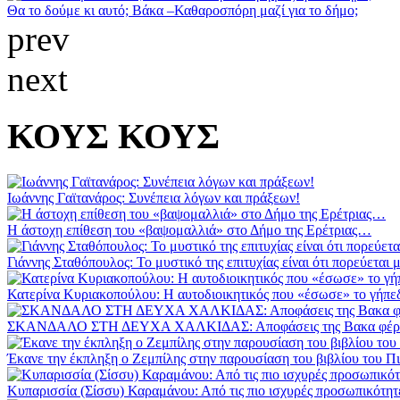
Θα το δούμε κι αυτό; Βάκα –Καθαροσπόρη μαζί για το δήμο;
prev
next
ΚΟΥΣ ΚΟΥΣ
Ιωάννης Γαϊτανάρος: Συνέπεια λόγων και πράξεων!
Η άστοχη επίθεση του «βαψομαλλιά» στο Δήμο της Ερέτριας…
Γιάννης Σταθόπουλος: Το μυστικό της επιτυχίας είναι ότι πορεύεται 
Κατερίνα Κυριακοπούλου: Η αυτοδιοικητικός που «έσωσε» το γήπεδο
ΣΚΑΝΔΑΛΟ ΣΤΗ ΔΕΥΧΑ ΧΑΛΚΙΔΑΣ: Αποφάσεις της Βακα φέρνουν 
Έκανε την έκπληξη ο Ζεμπίλης στην παρουσίαση του βιβλίου του Π
Κυπαρισσία (Σίσσυ) Καραμάνου: Από τις πιο ισχυρές προσωπικότητ