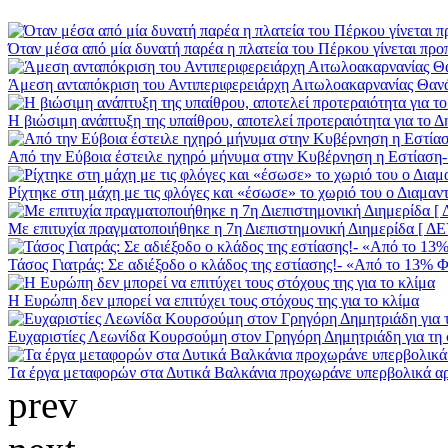
Όταν μέσα από μία δυνατή παρέα η πλατεία του Πέρκου γίνεται προπύ
Άμεση ανταπόκριση του Αντιπεριφερειάρχη Αιτωλοακαρνανίας Θαν
Η βιώσιμη ανάπτυξη της υπαίθρου, αποτελεί προτεραιότητα για το 
Από την Εύβοια έστειλε ηχηρό μήνυμα στην Κυβέρνηση η Εστίαση- 
Ρίχτηκε στη μάχη με τις φλόγες και «έσωσε» το χωριό του ο Διαμα
Με επιτυχία πραγματοποιήθηκε η 7η Διεπιστημονική Διημερίδα [
Τάσος Γιατράς: Σε αδιέξοδο ο κλάδος της εστίασης!- «Από το 13% Φ
Η Ευρώπη δεν μπορεί να επιτύχει τους στόχους της για το κλίμα
Ευχαριστίες Λεωνίδα Κουρσούμη στον Γρηγόρη Δημητριάδη για τη σ
Τα έργα μεταφορών στα Δυτικά Βαλκάνια προχωράνε υπερβολικά α
prev