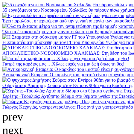
35 εργαζόμενοι του Νοσοκομείου Χαλκίδας θα πάρουν πίσω χρήματ
Έχει παραλύσει η περιφέρεια από την γενική απεργία των μικροβιο
Όλα τα έκτακτα μέτρα για την αντιμετώπιση της θερμικής καταπόνη
Η Σταματέα στη σύσκεψη με τον ΓΓ του Υπουργείου Υγείας για τις πο
ΑΠΟΚΛΕΙΣΤΙΚΟ-ΝΟΣΟΚΟΜΕΙΟ ΧΑΛΚΙΔΑΣ: Στη θέση του Ιωάνν
Γιατρέ της καρδιάς μας …Xίλιες ευχές για μια ζωή όπως τη θες!
Αντικαρκινική Εταιρεια: Ο καρκίνος του μαστού είναι η συχνότερη κ
Ο ψυχίατρος Δημήτρης Σούρας στον Evripos 90fm για το βιασμό της 
Σερέτης –Τοουλιάς: Αχτύπητο δίδυμο στα θέματα υγείας της Στερεάς
Γιώργος Κεχαγιάς, γαστρεντερολόγος: Πως αντί για γαστρεντερίτιδα 
prev
next