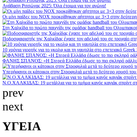
Ανάβαση Ριτσώνας 2025: Όλα έτοιμα για τον αγώνα!
Οι μίνι παίδες του ΝΟΧ προκρίθηκαν αήττητοι με 3×3 στην δεύτερ
Στη Χαλκίδα το πρώτο παιχνίδι της ομάδας handball του Ολυμπιακ
Ποδοσφαιριστής της Χαλκίδας έχασε τον αδελφό του σε τροχαίο στ
10 χρόνια γιορτής για το γκολφ και τη ναυτιλία στο επετειακό Greek
ΦΑΝΗΣ ΣΠΑΝΟΣ: «Η Στερεά Ελλάδα έδωσε το πιο σκληρό ράλλυ
Υπερήφανοι οι κάτοικοι στην Στροφυλιά μετά το δεύτερο χρυσό το
Ν.Ο.ΧΑΛΚΙΔΑΣ: 19 μετάλλια για το τμήμα κανόε καγιάκ σπρίντ σ
prev
next
ΥΓΕΙΑ