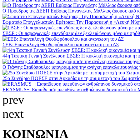
Ο Πρόεδρος της ΔΕΕΠ Εύβοιας Παναγιώτης Μάλλιος άκουσε από κοντ
Σωματείο Επαγγελματιών Ερέτριας: Την Παρασκευή η «Λευκή Νύχτα
ΣΒΣΕ : Οι παραγωγικές επενδύσεις δεν ξεκλειδώνουν μόνο με πρόθε
ΣΕΒ: Επανεκλογή Θεοδωρόπουλου και ανανέωση του ΔΣ
44η Τακτική Γενική Συνέλευση ΣΒΣΕ: Η κυκλική οικονομία και η π
O Γιάννης Σταθόπουλος υπογράμμισε την ανάγκη επαναλειτουργίας τ
25ο Συνέδριο ΠΟΕΣΕ στην Αρκαδία με τη συμμετοχή του Σωματείο
ERASMUS+: Εκπαίδευση υπευθύνων ανθρώπινου δυναμικού στο M
prev
next
ΚΟΙΝΩΝΙΑ