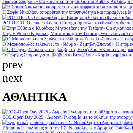
Γιώργος Σπύρου: «Στο κοινοτικό συμβούλιο του Βαθέος Αυλίδας η 
Η Σοφία Νικολάου απορρίπτει την υποψηφιότητα και παραμένει μία 
POLITICO: Ο επικεφαλής του Eurogroup θέλει τα εθνικά έσοδα από
Στην Εύβοια ο Κυριάκος Μητσοτάκης την Τετάρτη- Θα εγκαινιάσει 
Ο Μαρκόπουλος τελειώνει το «δίδυμο» Ζεμπίλη-Σπανού!- Η επόμενη 
Ο Γιώργος Σπύρου για τη βλάβη στη Βενιζέλου: «Καμία ενημέρωση 
prev
next
ΑΘΛΗΤΙΚΑ
ΕΟΣ-Open Day 2025 - Δωρεάν Γνωριμία με το άθλημα της αναρρίχ
Εξαιρετικές επιδόσεις από τον Γ.Σ. Νεάπολης στο Δρομικό Τρίαθλο