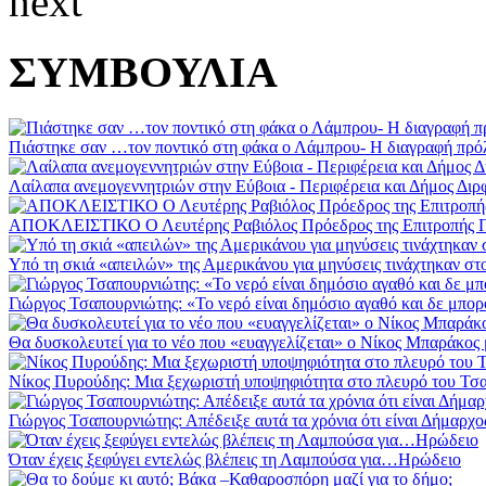
next
ΣΥΜΒΟΥΛΙΑ
Πιάστηκε σαν …τον ποντικό στη φάκα ο Λάμπρου- Η διαγραφή πρόλ
Λαίλαπα ανεμογεννητριών στην Εύβοια - Περιφέρεια και Δήμος Διρ
ΑΠΟΚΛΕΙΣΤΙΚΟ Ο Λευτέρης Ραβιόλος Πρόεδρος της Επιτροπής Περ
Υπό τη σκιά «απειλών» της Αμερικάνου για μηνύσεις τινάχτηκαν στο
Γιώργος Τσαπουρνιώτης: «Το νερό είναι δημόσιο αγαθό και δε μπορ
Θα δυσκολευτεί για το νέο που «ευαγγελίζεται» ο Νίκος Μπαράκος
Νίκος Πυρούδης: Μια ξεχωριστή υποψηφιότητα στο πλευρό του Τσ
Γιώργος Τσαπουρνιώτης: Απέδειξε αυτά τα χρόνια ότι είναι Δήμαρχο
Όταν έχεις ξεφύγει εντελώς βλέπεις τη Λαμπούσα για…Ηρώδειο