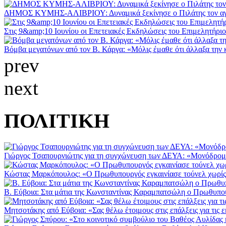
ΔΗΜΟΣ ΚΥΜΗΣ-ΑΛΙΒΡΙΟΥ: Δυναμικά ξεκίνησε ο Πιλάτης τον αγώ
Στις 9&amp;10 Ιουνίου οι Επετειακές Εκδηλώσεις του Επιμελητήριου
Βόμβα μεγατόνων από τον Β. Κάργα: «Μόλις έμαθε ότι άλλαξα την 
prev
next
ΠΟΛΙΤΙΚΗ
Γιώργος Τσαπουρνιώτης για τη συγχώνευση των ΔΕΥΑ: «Μονόδρομο
Κώστας Μαρκόπουλος: «Ο Πρωθυπουργός εγκαινίασε τούνελ χωρίς φ
Β. Εύβοια: Στα μάτια της Κωνσταντίνας Καραμπατσώλη ο Πρωθυπ
Μητσοτάκης από Εύβοια: «Σας θέλω έτοιμους στις επάλξεις για τις ε