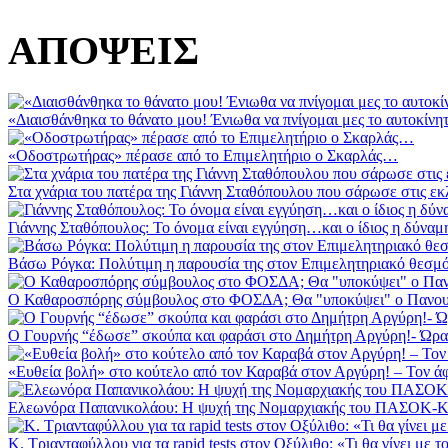
ΑΠΟΨΕΙΣ
«Διαισθάνθηκα το θάνατο μου! Ένιωθα να πνίγομαι μες το αυτοκίνητ
«Οδοστρωτήρας» πέρασε από το Επιμελητήριο ο Σκαρλάς…
Στα χνάρια του πατέρα της Γιάννη Σταθόπουλου που σάρωσε στις εκλ
Γιάννης Σταθόπουλος: Το όνομα είναι εγγύηση…και ο ίδιος η δύναμ
Βάσω Ρόγκα: Πολύτιμη η παρουσία της στον Επιμελητηριακό θεσμό
Ο Καθαροσπόρης σύμβουλος στο ΦΟΣΔΑ; Θα "υποκύψει" ο Πανουρ
Ο Γουρνής “έδωσε” σκούπα και φαράσι στο Δημήτρη Αργύρη!- Ώρα γ
«Ευθεία βολή» στο κούτελο από τον Καραβά στον Αργύρη! – Τον
Ελεωνόρα Παπανικολάου: Η ψυχή της Νομαρχιακής του ΠΑΣΟΚ-
Κ. Τριανταφύλλου για τα rapid tests στον Οξύλιθο: «Τι θα γίνει με το