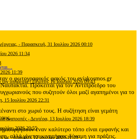
έργειας,
-
Παρασκευή, 31 Ιουλίου 2026 00:10
ίου 2026 11:34
3
 2026 11:39
 όταν ο φωτογραφικός φακός του eviakosmos.gr
 την υπηρεσία
-
Πέμπτη, 16 Ιουλίου 2026 09:43
Ναυπακτία. Πρόκειται για τον Αντιπρόεδρο του
υγχωριανούς που συζητούν όλοι μαζί αγαπημένοι για το
η, 15 Ιουλίου 2026 22:31
ναντι στο χωριό τους. Η συζήτηση είναι γεμάτη
τους.
και ανατροπές
-
Δευτέρα, 13 Ιουλίου 2026 18:39
Ιουλίου 2026 20:55
 δημιουργήσουν έναν καλύτερο τόπο είναι εμφανής και
ση, αλλά γίνεται κινητήριος δύναμη για πράξεις.
ες με
-
Κυριακή, 12 Ιουλίου 2026 11:18