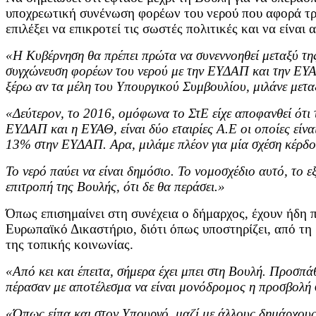
υποχρεωτική συνένωση φορέων του νερού που αφορά τρει
επιλέξει να επικροτεί τις σωστές πολιτικές και να είναι
«Η Κυβέρνηση θα πρέπει πρώτα να συνεννοηθεί μεταξύ τη
συγχώνευση φορέων του νερού με την ΕΥΔΑΠ και την ΕΥΑΘ.
ξέρω αν τα μέλη του Υπουργικού Συμβουλίου, μιλάνε μετα
«Δεύτερον, το 2016, ομόφωνα το ΣτΕ είχε αποφανθεί ότι το
ΕΥΔΑΠ και η ΕΥΑΘ, είναι δύο εταιρίες Α.Ε οι οποίες είν
13% στην ΕΥΔΑΠ. Αρα, μιλάμε πλέον για μία σχέση κέρδο
Το νερό παύει να είναι δημόσιο. Το νομοσχέδιο αυτό, το 
επιτροπή της Βουλής, ότι δε θα περάσει.»
Όπως επισημαίνει στη συνέχεια ο δήμαρχος, έχουν ήδη
Ευρωπαϊκό Δικαστήριο, διότι όπως υποστηρίζει, από τη 
της τοπικής κοινωνίας.
«Από κει και έπειτα, σήμερα έχει μπει στη Βουλή. Προσπά
πέρασαν με αποτέλεσμα να είναι μονόδρομος η προσβολή
«Όπως είπα και στον Υπουργό, μαζί με άλλους δημάρχους, 