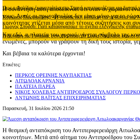
Πως ο Φαλίδας έκανε τρίπλα στο Σπανό και ετοιμάζεται για δυνατό
Η συνάντηση αυτή αποδεικνύει ότι όταν οι χωριανοί εν
τους. Αυτές οι πρωτοβουλίες δεν είναι μόνο για το τώρα
Κυριάκος Πιερρακάκης: «Η νομοθετική ρύθμιση για τα δάνεια του
κοινότητας χτίζεται μέσα από τέτοιες συζητήσεις και σ
Γιώργος Σπύρου: Γιατί καταψηφίσαμε το σχέδιο ελεγχόμενης στάθ
Και εδώ, η πλατεία του χωριού, γίνεται σύμβολο της κοι
Η Δύναμη της Γυναίκας στην Πολιτική: Η Σοφία Νικολάου φέρνει τη
ενωμένες, μπορούν να γράψουν τη δική τους ιστορία, γε
Και βέβαια τα καλύτερα έρχονται!
Ετικέτες:
ΠΕΡΚΟΣ ΟΡΕΙΝΗΣ ΝΑΥΠΑΚΤΙΑΣ
ΑΙΤΩΛΟΑΚΑΡΝΑΝΙΑ
ΠΛΑΤΕΙΑ ΠΑΡΕΑ
ΝΙΚΟΣ ΧΟΛΕΒΑΣ ΑΝΤΙΠΡΟΕΔΡΟΣ ΣΥΛΛΟΓΟΥ ΠΕΡΚ
ΑΝΤΩΝΗΣ ΒΑΪΤΣΑΣ ΕΠΙΧΕΙΡΗΜΑΤΙΑΣ
Παρασκευή, 31 Ιουλίου 2026 21:50
Η θεσμική ανταπόκριση του Αντιπεριφερειάρχη Αιτωλο
κοινοτήτων. Μετά από αίτημα του Αντιπροέδρου του Συ