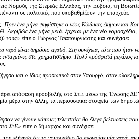
ς Νομούς της Στερεάς Ελλάδας, την Εύβοια, τη Βοιωτία 
 απέναντι σε πολιτικές που υποβαθμίζουν την επαρχεία.
ς. Πριν ένα μήνα ψηφίστηκε ο νέος Κώδικας Δήμων και Κοι
 Ακριβώς ένα μήνα μετά, έρχεται με ένα νέο νομοσχέδιο, 
ξύ τους»
είπε ο Γιώργος Τσαπουρνιώτης και συνέχισε:
 νερό είναι δημόσιο αγαθό. Στη συνέχεια, τότε που ήταν να
αι ενταγμένες στο χρηματιστήριο. Πολύ πρόσφατά μεγάλος κ
υς.
εξήγησα και ο ίδιος προσωπικά στον Υπουργό, όταν ολοκληρ
 πάρει απόφαση προσβολής στο ΣτΕ μέσω της Ένωσης ΔΕΥ
μία μέρα στην άλλη, τα περιουσιακά στοιχεία των δημοτών
θησαν να γίνουν κάποιες τελευταίες θα έλεγα βελτιώσεις π
 στο ΣτΕ»
είπε ο δήμαρχος και συνέχισε:
του εξήγησα ότι το νομοσχέδιο θα περνούσε μία χαρά, αν η