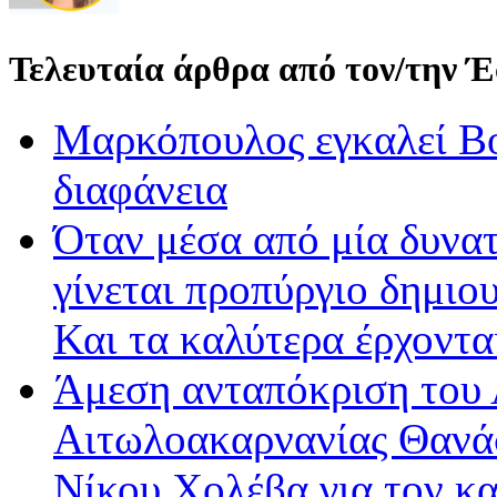
Τελευταία άρθρα από τον/την 
Μαρκόπουλος εγκαλεί Βο
διαφάνεια
Όταν μέσα από μία δυνατ
γίνεται προπύργιο δημιου
Και τα καλύτερα έρχοντ
Άμεση ανταπόκριση του 
Αιτωλοακαρνανίας Θανά
Νίκου Χολέβα για τον κ