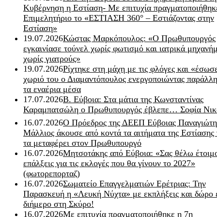
Κυβέρνηση η Εστίαση- Με επιτυχία πραγματοποιήθηκ
Επιμελητήριο το «ΕΣΤΙΑΣΗ 360° – Εστιάζοντας στην
Εστίαση»
19.07.2026
Κώστας Μαρκόπουλος: «Ο Πρωθυπουργός
εγκαινίασε τούνελ χωρίς φωτισμό και ιατρικά μηχανή
χωρίς γιατρούς»
19.07.2026
Ρίχτηκε στη μάχη με τις φλόγες και «έσωσ
χωριό του ο Διαμαντόπουλος ενεργοποιώντας παράλλη
τα εναέρια μέσα
17.07.2026
Β. Εύβοια: Στα μάτια της Κωνσταντίνας
Καραμπατσώλη ο Πρωθυπουργός έβλεπε… Σοφία Νικ
16.07.2026
Ο Πρόεδρος της ΔΕΕΠ Εύβοιας Παναγιώτη
Μάλλιος άκουσε από κοντά τα αιτήματα της Εστίασης 
τα μεταφέρει στον Πρωθυπουργό
16.07.2026
Μητσοτάκης από Εύβοια: «Σας θέλω έτοιμο
επάλξεις για τις εκλογές που θα γίνουν το 2027»
(φωτορεπορταζ)
16.07.2026
Σωματείο Επαγγελματιών Ερέτριας: Την
Παρασκευή η «Λευκή Νύχτα» με εκπλήξεις και δώρο 
διήμερο στη Σκύρο!
16.07.2026
Με επιτυχία πραγματοποιήθηκε η 7η