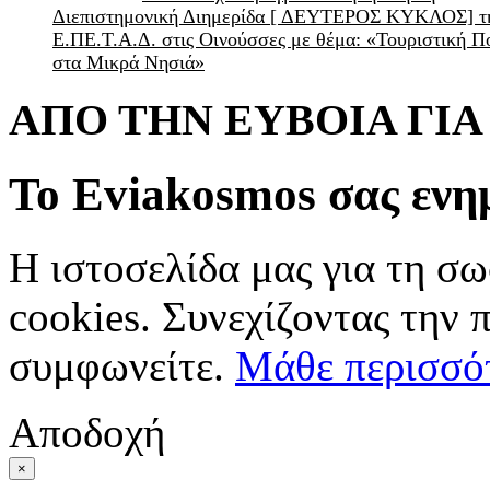
Διεπιστημονική Διημερίδα [ ΔEYΤΕΡΟΣ ΚΥΚΛΟΣ] τ
Ε.ΠΕ.Τ.Α.Δ. στις Οινούσσες με θέμα: «Τουριστική Π
στα Μικρά Νησιά»
ΑΠΟ ΤΗΝ ΕΥΒΟΙΑ ΓΙ
Το Eviakosmos σας ενη
Η ιστοσελίδα μας για τη σω
cookies. Συνεχίζοντας την 
συμφωνείτε.
Μάθε περισσό
Αποδοχή
×