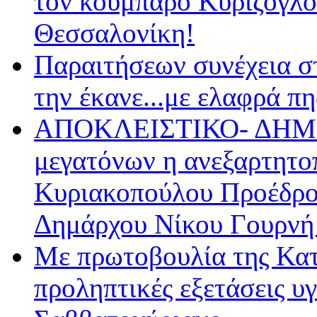
τον κουμπάρο Κυρίζογλο
Θεσσαλονίκη!
Παραιτήσεων συνέχεια σ
την έκανε...με ελαφρά π
ΑΠΟΚΛΕΙΣΤΙΚΟ- ΔΗΜΟ
μεγατόνων η ανεξαρτητο
Κυριακοπούλου Προέδρου
Δημάρχου Νίκου Γουρν
Με πρωτοβουλία της Κα
προληπτικές εξετάσεις υ