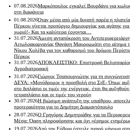
07.08.2026
Μαρκόπουλος εγκαλεί Βουρδάνο για κωλυσ
στη διαφάνεια
01.08.2026
Όταν μέσα από μία δυνατή παρέα η πλατεία
Πέρκου γίνεται προπύργιο δημιουργίας και αγάπης για
χωριό!- Και τα καλύτερα έρχονται…
31.07.2026
Άμεση ανταπόκριση του Αντιπεριφερειάρχ
Αιτωλοακαρνανίας Θανάση Μαυρομμάτη στο αίτημα τ
Νίκου Χολέβα για τον καθαρισμό του δρόμου Περίστα
Πέρκος
31.07.2026
ΑΠΟΚΛΕΙΣΤΙΚΟ: Επιστροφή Βελισσαρίου
Αγροδιατροφική
31.07.2026
Γιώργος Τσαπουρνιώτης για τη συγχώνευσ
ΔΕΥΑ: «Μονόδρομος η προσβολή στο ΣτΕ- Όπως αυξ
στο διπλάσιο οι τιμές της ενέργειας, έτσι θα αυξηθούν
τετραπλάσιο και οι τιμές του νερού»
30.07.2026
Η βιώσιμη ανάπτυξη της υπαίθρου, αποτελ
προτεραιότητα για το Δημήτρη Διαμαντόπουλο
28.07.2026
Ο Γρηγόρης Δημητριάδης για τα Περιφερει
Μέσα: Όαση πληροφόρησης και όχι «έρημος ενημέρω
19.07.2026
Από την Εύβοια έστειλε ηχηρό μήνυμα στη