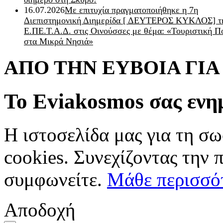
16.07.2026
Με επιτυχία πραγματοποιήθηκε η 7η
Διεπιστημονική Διημερίδα [ ΔEYΤΕΡΟΣ ΚΥΚΛΟΣ] τ
Ε.ΠΕ.Τ.Α.Δ. στις Οινούσσες με θέμα: «Τουριστική Π
στα Μικρά Νησιά»
ΑΠΟ ΤΗΝ ΕΥΒΟΙΑ ΓΙ
Το Eviakosmos σας ενη
Η ιστοσελίδα μας για τη σω
cookies. Συνεχίζοντας την 
συμφωνείτε.
Μάθε περισσό
Αποδοχή