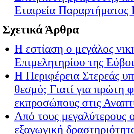
Εταιρεία Παραρτήματος 
Σχετικά Άρθρα
Η εστίαση ο μεγάλος νικ
Επιμελητηρίου της Εύβοι
Η Περιφέρεια Στερεάς υ
θεσμό; Γιατί για πρώτη 
εκπροσώπους στις Αναπτυ
Από τους μεγαλύτερους ο
εξαγωγική δραστηριότητ