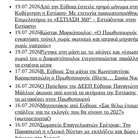
19.07.2026
Από την Εύβοια έστειλε ηχηρό μήνυμα στη
Κυβέρνηση η Εστίαση- Με επιτυχία πραγματοποιήθηκ
Επιμελητήριο το «ΕΣΤΙΑΣΗ 360° – Εστιάζοντας στην
Εστίαση»
19.07.2026
Κώστας Μαρκόπουλος: «Ο Πρωθυπουργός
εγκαινίασε τούνελ χωρίς φωτισμό και ιατρικά μηχανή
χωρίς γιατρούς»
19.07.2026
Ρίχτηκε στη μάχη με τις φλόγες και «έσωσ
χωριό του ο Διαμαντόπουλος ενεργοποιώντας παράλλη
τα εναέρια μέσα
17.07.2026
Β. Εύβοια: Στα μάτια της Κωνσταντίνας
Καραμπατσώλη ο Πρωθυπουργός έβλεπε… Σοφία Νικ
16.07.2026
Ο Πρόεδρος της ΔΕΕΠ Εύβοιας Παναγιώτη
Μάλλιος άκουσε από κοντά τα αιτήματα της Εστίασης 
τα μεταφέρει στον Πρωθυπουργό
16.07.2026
Μητσοτάκης από Εύβοια: «Σας θέλω έτοιμο
επάλξεις για τις εκλογές που θα γίνουν το 2027»
(φωτορεπορταζ)
16.07.2026
Σωματείο Επαγγελματιών Ερέτριας: Την
Παρασκευή η «Λευκή Νύχτα» με εκπλήξεις και δώρο 
διήμερο στη Σκύρο!