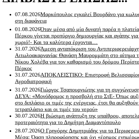
07.08.2026
Μαρκόπουλος εγκαλεί Βουρδάνο για κωλυσ
στη διαφάνεια
01.08.2026
Όταν μέσα από μία δυνατή παρέα η πλατεία
Πέρκου γίνεται προπύργιο δημιουργίας και αγάπης για
χωριό!- Και τα καλύτερα έρχονται…
31.07.2026
Άμεση ανταπόκριση του Αντιπεριφερειάρχ
Αιτωλοακαρνανίας Θανάση Μαυρομμάτη στο αίτημα τ
Νίκου Χολέβα για τον καθαρισμό του δρόμου Περίστα
Πέρκος
31.07.2026
ΑΠΟΚΛΕΙΣΤΙΚΟ: Επιστροφή Βελισσαρίου
Αγροδιατροφική
31.07.2026
Γιώργος Τσαπουρνιώτης για τη συγχώνευσ
ΔΕΥΑ: «Μονόδρομος η προσβολή στο ΣτΕ- Όπως αυξ
στο διπλάσιο οι τιμές της ενέργειας, έτσι θα αυξηθούν
τετραπλάσιο και οι τιμές του νερού»
30.07.2026
Η βιώσιμη ανάπτυξη της υπαίθρου, αποτελ
προτεραιότητα για το Δημήτρη Διαμαντόπουλο
28.07.2026
Ο Γρηγόρης Δημητριάδης για τα Περιφερει
Μέσα: Όαση πληροφόρησης και όχι «έρημος ενημέρω