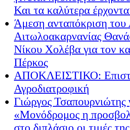
Και τα καλύτερα έρχοντ
Άμεση ανταπόκριση του 
Αιτωλοακαρνανίας Θανά
Νίκου Χολέβα για τον κ
Πέρκος
ΑΠΟΚΛΕΙΣΤΙΚΟ: Επιστρ
Αγροδιατροφική
Γιώργος Τσαπουρνιώτης 
«Μονόδρομος η προσβολ
στο διπλάσιο οι τιμές τη