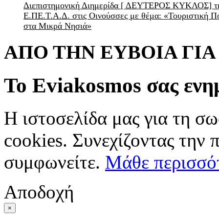
Διεπιστημονική Διημερίδα [ ΔEYΤΕΡΟΣ ΚΥΚΛΟΣ] τ
Ε.ΠΕ.Τ.Α.Δ. στις Οινούσσες με θέμα: «Τουριστική Π
στα Μικρά Νησιά»
ΑΠΟ ΤΗΝ ΕΥΒΟΙΑ ΓΙ
Το Eviakosmos σας ενη
Η ιστοσελίδα μας για τη σω
cookies. Συνεχίζοντας την 
συμφωνείτε.
Μάθε περισσό
Αποδοχή
×