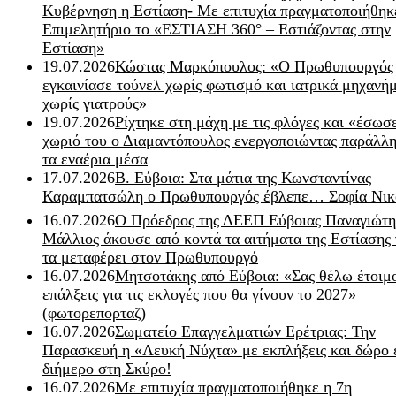
Κυβέρνηση η Εστίαση- Με επιτυχία πραγματοποιήθηκ
Επιμελητήριο το «ΕΣΤΙΑΣΗ 360° – Εστιάζοντας στην
Εστίαση»
19.07.2026
Κώστας Μαρκόπουλος: «Ο Πρωθυπουργός
εγκαινίασε τούνελ χωρίς φωτισμό και ιατρικά μηχανή
χωρίς γιατρούς»
19.07.2026
Ρίχτηκε στη μάχη με τις φλόγες και «έσωσ
χωριό του ο Διαμαντόπουλος ενεργοποιώντας παράλλη
τα εναέρια μέσα
17.07.2026
Β. Εύβοια: Στα μάτια της Κωνσταντίνας
Καραμπατσώλη ο Πρωθυπουργός έβλεπε… Σοφία Νικ
16.07.2026
Ο Πρόεδρος της ΔΕΕΠ Εύβοιας Παναγιώτη
Μάλλιος άκουσε από κοντά τα αιτήματα της Εστίασης 
τα μεταφέρει στον Πρωθυπουργό
16.07.2026
Μητσοτάκης από Εύβοια: «Σας θέλω έτοιμο
επάλξεις για τις εκλογές που θα γίνουν το 2027»
(φωτορεπορταζ)
16.07.2026
Σωματείο Επαγγελματιών Ερέτριας: Την
Παρασκευή η «Λευκή Νύχτα» με εκπλήξεις και δώρο 
διήμερο στη Σκύρο!
16.07.2026
Με επιτυχία πραγματοποιήθηκε η 7η