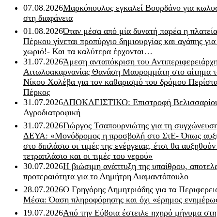
07.08.2026
Μαρκόπουλος εγκαλεί Βουρδάνο για κωλυσ
στη διαφάνεια
01.08.2026
Όταν μέσα από μία δυνατή παρέα η πλατεία
Πέρκου γίνεται προπύργιο δημιουργίας και αγάπης για
χωριό!- Και τα καλύτερα έρχονται…
31.07.2026
Άμεση ανταπόκριση του Αντιπεριφερειάρχ
Αιτωλοακαρνανίας Θανάση Μαυρομμάτη στο αίτημα τ
Νίκου Χολέβα για τον καθαρισμό του δρόμου Περίστα
Πέρκος
31.07.2026
ΑΠΟΚΛΕΙΣΤΙΚΟ: Επιστροφή Βελισσαρίου
Αγροδιατροφική
31.07.2026
Γιώργος Τσαπουρνιώτης για τη συγχώνευσ
ΔΕΥΑ: «Μονόδρομος η προσβολή στο ΣτΕ- Όπως αυξ
στο διπλάσιο οι τιμές της ενέργειας, έτσι θα αυξηθούν
τετραπλάσιο και οι τιμές του νερού»
30.07.2026
Η βιώσιμη ανάπτυξη της υπαίθρου, αποτελ
προτεραιότητα για το Δημήτρη Διαμαντόπουλο
28.07.2026
Ο Γρηγόρης Δημητριάδης για τα Περιφερει
Μέσα: Όαση πληροφόρησης και όχι «έρημος ενημέρω
19.07.2026
Από την Εύβοια έστειλε ηχηρό μήνυμα στη