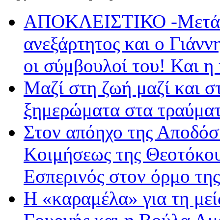
ΑΠΟΚΛΕΙΣΤΙΚΟ -Μετά 
ανεξάρτητος και ο Γιάνν
οι σύμβουλοί του! Και η
Μαζί στη ζωή μαζί και σ
ξημερώματα στα τραύματ
Στον απόηχο της Αποδόσ
Κοιμήσεως της Θεοτόκο
Εσπερινός στον όρμο τη
Η «καραμέλα» για τη με