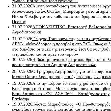
χωριό!- Και τα καλύτερα έρχονται…
31.07.2026
Άμεση ανταπόκριση του Αντιπεριφερειάρχ
Αιτωλοακαρνανίας Θανάση Μαυρομμάτη στο αίτημα τ
Νίκου Χολέβα για τον καθαρισμό του δρόμου Περίστα
Πέρκος
31.07.2026
ΑΠΟΚΛΕΙΣΤΙΚΟ: Επιστροφή Βελισσαρίου
Αγροδιατροφική
31.07.2026
Γιώργος Τσαπουρνιώτης για τη συγχώνευσ
ΔΕΥΑ: «Μονόδρομος η προσβολή στο ΣτΕ- Όπως αυξ
στο διπλάσιο οι τιμές της ενέργειας, έτσι θα αυξηθούν
τετραπλάσιο και οι τιμές του νερού»
30.07.2026
Η βιώσιμη ανάπτυξη της υπαίθρου, αποτελ
προτεραιότητα για το Δημήτρη Διαμαντόπουλο
28.07.2026
Ο Γρηγόρης Δημητριάδης για τα Περιφερει
Μέσα: Όαση πληροφόρησης και όχι «έρημος ενημέρω
19.07.2026
Από την Εύβοια έστειλε ηχηρό μήνυμα στη
Κυβέρνηση η Εστίαση- Με επιτυχία πραγματοποιήθηκ
Επιμελητήριο το «ΕΣΤΙΑΣΗ 360° – Εστιάζοντας στην
Εστίαση»
19.07.2026
Κώστας Μαρκόπουλος: «Ο Πρωθυπουργός
εγκαινίασε τούνελ χωρίς φωτισμό και ιατρικά μηχανή