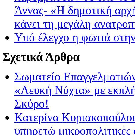
Άννας- «Η δημοτική αρχή
κάνει τη μεγάλη ανατρο
Υπό έλεγχο η φωτιά στην
Σχετικά Άρθρα
Σωματείο Επαγγελματιών
«Λευκή Νύχτα» με εκπλήξ
Σκύρο!
Κατερίνα Κυριακοπούλου
υπηρετώ μικροπολιτικές 