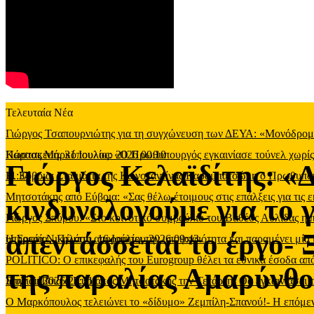
Τελευταία Νέα
Γιώργος Τσαπουρνιώτης για τη συγχώνευση των ΔΕΥΑ: «Μονόδρομος
Παρασκευή, 31 Ιουλίου 2026 00:10
Κώστας Μαρκόπουλος: «Ο Πρωθυπουργός εγκαινίασε τούνελ χωρίς φ
Γιώργος Κελαϊδίτης: «Δ
11:34
Β. Εύβοια: Στα μάτια της Κωνσταντίνας Καραμπατσώλη ο Πρωθυπ
Μητσοτάκης από Εύβοια: «Σας θέλω έτοιμους στις επάλξεις για τις 
κινδυνολογούμε για το 
Γιώργος Σπύρου: «Στο κοινοτικό συμβούλιο του Βαθέος Αυλίδας η
απεντάσσεται το έργο- 
υπηρεσία
Η Σοφία Νικολάου απορρίπτει την υποψηφιότητα και παραμένει μία 
-
Πέμπτη, 16 Ιουλίου 2026 09:43
POLITICO: Ο επικεφαλής του Eurogroup θέλει τα εθνικά έσοδα από
της παραλίας Αμαρύνθ
Ιουλίου 2026 22:31
Στην Εύβοια ο Κυριάκος Μητσοτάκης την Τετάρτη- Θα εγκαινιάσει 
Ο Μαρκόπουλος τελειώνει το «δίδυμο» Ζεμπίλη-Σπανού!- Η επόμενη