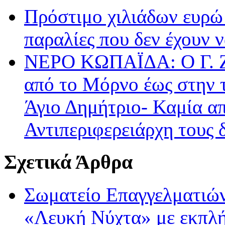
Πρόστιμο χιλιάδων ευρώ 
παραλίες που δεν έχουν
ΝΕΡΟ ΚΩΠΑΪΔΑ: Ο Γ. Ζά
από το Μόρνο έως στην 
Άγιο Δημήτριο- Καμία α
Αντιπεριφερειάρχη τους
Σχετικά Άρθρα
Σωματείο Επαγγελματιών
«Λευκή Νύχτα» με εκπλήξ