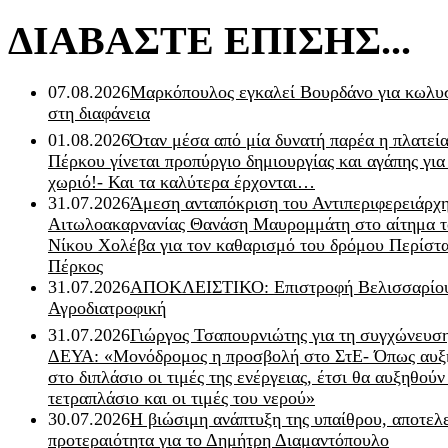
ΔΙΑΒΑΣΤΕ ΕΠΙΣΗΣ...
07.08.2026
Μαρκόπουλος εγκαλεί Βουρδάνο για κωλυσ
στη διαφάνεια
01.08.2026
Όταν μέσα από μία δυνατή παρέα η πλατεία
Πέρκου γίνεται προπύργιο δημιουργίας και αγάπης για
χωριό!- Και τα καλύτερα έρχονται…
31.07.2026
Άμεση ανταπόκριση του Αντιπεριφερειάρχ
Αιτωλοακαρνανίας Θανάση Μαυρομμάτη στο αίτημα τ
Νίκου Χολέβα για τον καθαρισμό του δρόμου Περίστα
Πέρκος
31.07.2026
ΑΠΟΚΛΕΙΣΤΙΚΟ: Επιστροφή Βελισσαρίου
Αγροδιατροφική
31.07.2026
Γιώργος Τσαπουρνιώτης για τη συγχώνευσ
ΔΕΥΑ: «Μονόδρομος η προσβολή στο ΣτΕ- Όπως αυξ
στο διπλάσιο οι τιμές της ενέργειας, έτσι θα αυξηθούν
τετραπλάσιο και οι τιμές του νερού»
30.07.2026
Η βιώσιμη ανάπτυξη της υπαίθρου, αποτελ
προτεραιότητα για το Δημήτρη Διαμαντόπουλο