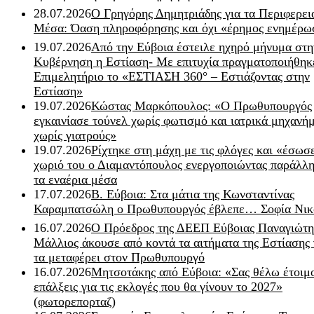
28.07.2026
Ο Γρηγόρης Δημητριάδης για τα Περιφερει
Μέσα: Όαση πληροφόρησης και όχι «έρημος ενημέρω
19.07.2026
Από την Εύβοια έστειλε ηχηρό μήνυμα στη
Κυβέρνηση η Εστίαση- Με επιτυχία πραγματοποιήθηκ
Επιμελητήριο το «ΕΣΤΙΑΣΗ 360° – Εστιάζοντας στην
Εστίαση»
19.07.2026
Κώστας Μαρκόπουλος: «Ο Πρωθυπουργός
εγκαινίασε τούνελ χωρίς φωτισμό και ιατρικά μηχανή
χωρίς γιατρούς»
19.07.2026
Ρίχτηκε στη μάχη με τις φλόγες και «έσωσ
χωριό του ο Διαμαντόπουλος ενεργοποιώντας παράλλη
τα εναέρια μέσα
17.07.2026
Β. Εύβοια: Στα μάτια της Κωνσταντίνας
Καραμπατσώλη ο Πρωθυπουργός έβλεπε… Σοφία Νικ
16.07.2026
Ο Πρόεδρος της ΔΕΕΠ Εύβοιας Παναγιώτη
Μάλλιος άκουσε από κοντά τα αιτήματα της Εστίασης 
τα μεταφέρει στον Πρωθυπουργό
16.07.2026
Μητσοτάκης από Εύβοια: «Σας θέλω έτοιμο
επάλξεις για τις εκλογές που θα γίνουν το 2027»
(φωτορεπορταζ)