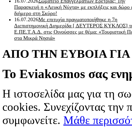
16.07.2026
Σωματείο Επαγγελματιών Ερέτριας: Την
Παρασκευή η «Λευκή Νύχτα» με εκπλήξεις και δώρο 
διήμερο στη Σκύρο!
16.07.2026
Με επιτυχία πραγματοποιήθηκε η 7η
Διεπιστημονική Διημερίδα [ ΔEYΤΕΡΟΣ ΚΥΚΛΟΣ] τ
Ε.ΠΕ.Τ.Α.Δ. στις Οινούσσες με θέμα: «Τουριστική Π
στα Μικρά Νησιά»
ΑΠΟ ΤΗΝ ΕΥΒΟΙΑ ΓΙ
Το Eviakosmos σας ενη
Η ιστοσελίδα μας για τη σω
cookies. Συνεχίζοντας την 
συμφωνείτε.
Μάθε περισσό