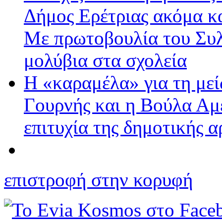
Δήμος Ερέτριας ακόμα κα
Με πρωτοβουλία του Συλ
μολύβια στα σχολεία
Η «καραμέλα» για τη με
Γουρνής και η Βούλα Αμ
επιτυχία της δημοτικής 
επιστροφή στην κορυφή