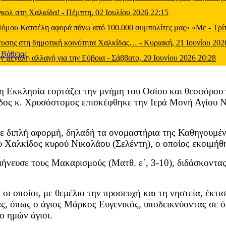
 γκολ στη Χαλκίδα!
-
Πέμπτη, 02 Ιουλίου 2026 22:15
 Νόμου Κατσέλη αφορά πάνω από 100.000 συμπολίτες μας» «Με
-
Τρί
μευσης στη δημοτική κοινότητα Χαλκίδας…
-
Κυριακή, 21 Ιουνίου 202
ν μεγάλη αλλαγή για την Εύβοια
-
Σάββατο, 20 Ιουνίου 2026 20:28
 η Εκκλησία εορτάζει την μνήμη του Οσίου και θεοφόρου
ος κ. Χρυσόστομος επισκέφθηκε την Ιερά Μονή Αγίου Νι
ε διπλή αφορμή, δηλαδή τα ονομαστήρια της Καθηγουμέ
Χαλκίδος κυρού Νικολάου (Σελέντη), ο οποίος εκοιμήθη
ήνευσε τους Μακαρισμούς (Ματθ. ε΄, 3-10), διδάσκοντας
 οι οποίοι, με θεμέλιο την προσευχή και τη νηστεία, έκ
ς, όπως ο άγιος Μάρκος Ευγενικός, υποδεικνύοντας σε όλ
ο ημών άγιοι.