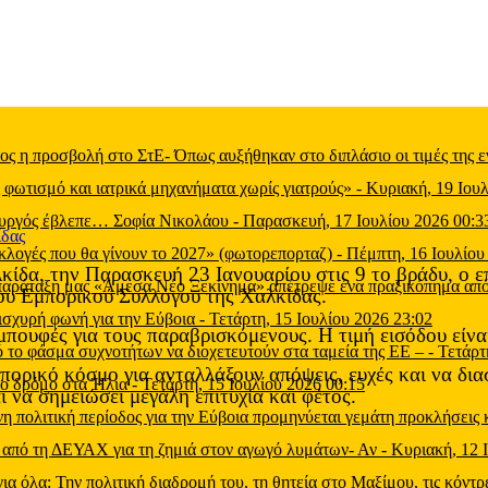
 η προσβολή στο ΣτΕ- Όπως αυξήθηκαν στο διπλάσιο οι τιμές της εν
ωτισμό και ιατρικά μηχανήματα χωρίς γιατρούς»
-
Κυριακή, 19 Ιουλ
ουργός έβλεπε… Σοφία Νικολάου
-
Παρασκευή, 17 Ιουλίου 2026 00:3
εκλογές που θα γίνουν το 2027» (φωτορεπορταζ)
-
Πέμπτη, 16 Ιουλίου
ίδα, την Παρασκευή 23 Ιανουαρίου στις 9 το βράδυ, ο ε
 παράταξη μας «Άμεσα Νέο Ξεκίνημα» απέτρεψε ένα πραξικόπημα από
 του Εμπορικού Συλλόγου της Χαλκίδας.
ισχυρή φωνή για την Εύβοια
-
Τετάρτη, 15 Ιουλίου 2026 23:02
μπουφές για τους παραβρισκόμενους. Η τιμή εισόδου είνα
 το φάσμα συχνοτήτων να διοχετευτούν στα ταμεία της ΕΕ –
-
Τετάρτ
πορικό κόσμο για ανταλλάξουν απόψεις, ευχές και να δι
το δρόμο στα Ήλια
-
Τετάρτη, 15 Ιουλίου 2026 00:15
 να σημειώσει μεγάλη επιτυχία και φέτος.
 πολιτική περίοδος για την Εύβοια προμηνύεται γεμάτη προκλήσεις 
 από τη ΔΕΥΑΧ για τη ζημιά στον αγωγό λυμάτων- Αν
-
Κυριακή, 12 
α: Την πολιτική διαδρομή του, τη θητεία στο Μαξίμου, τις κόντρ