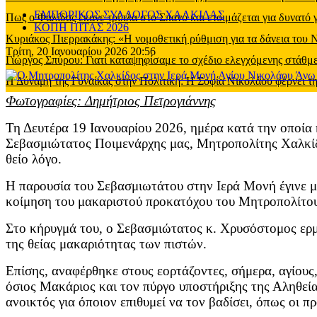
ΕΜΠΟΡΙΚΟΣ ΣΥΛΛΟΓΟΣ ΧΑΛΚΙΔΑΣ
Πως ο Φαλίδας έκανε τρίπλα στο Σπανό και ετοιμάζεται για δυνατό
ΚΟΠΗ ΠΙΤΑΣ 2026
Κυριάκος Πιερρακάκης: «Η νομοθετική ρύθμιση για τα δάνεια του
Τρίτη, 20 Ιανουαρίου 2026 20:56
Γιώργος Σπύρου: Γιατί καταψηφίσαμε το σχέδιο ελεγχόμενης στάθ
Η Δύναμη της Γυναίκας στην Πολιτική: Η Σοφία Νικολάου φέρνει τη
Φωτογραφίες: Δημήτριος Πετρογιάννης
Τη Δευτέρα 19 Ιανουαρίου 2026, ημέρα κατά την οποία
Σεβασμιώτατος Ποιμενάρχης μας, Μητροπολίτης Χαλκίδ
θείο λόγο.
Η παρουσία του Σεβασμιωτάτου στην Ιερά Μονή έγινε μ
κοίμηση του μακαριστού προκατόχου του Μητροπολίτου 
Στο κήρυγμά του, ο Σεβασμιώτατος κ. Χρυσόστομος ερμ
της θείας μακαριότητας των πιστών.
Επίσης, αναφέρθηκε στους εορτάζοντες, σήμερα, αγίους,
όσιος Μακάριος και τον πύργο υποστήριξης της Αληθεία
ανοικτός για όποιον επιθυμεί να τον βαδίσει, όπως οι πρ