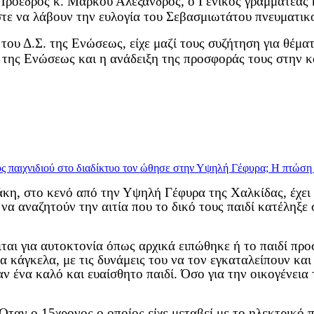
ρόεδρος κ. Μάρκου Αλέξανδρος, ο Γενικός γραμματέας κ
ε να λάβουν την ευλογία του Σεβασμιωτάτου πνευματικού
ου Δ.Σ. της Ενώσεως, είχε μαζί τους συζήτηση για θέμα
 της Ενώσεως και η ανάδειξη της προσφοράς τους στην κ
η, στο κενό από την Υψηλή Γέφυρα της Χαλκίδας, έχει σ
 να αναζητούν την αιτία που το δικό τους παιδί κατέληξ
ειται για αυτοκτονία όπως αρχικά ειπώθηκε ή το παιδί πρ
 κάγκελα, με τις δυνάμεις του να τον εγκαταλείπουν και
αν ένα καλό και ευαίσθητο παιδί. Όσο για την οικογένεια
 Όταν ο 15χρονος ο οποίος είχε μεταβεί με το ηλεκτρικό