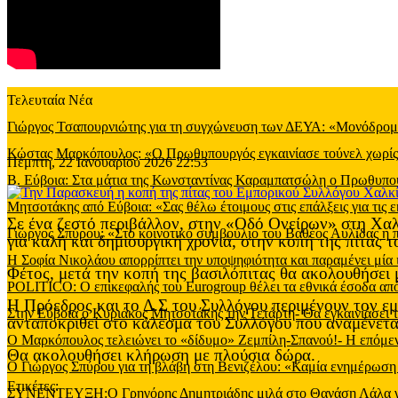
Τελευταία Νέα
Γιώργος Τσαπουρνιώτης για τη συγχώνευση των ΔΕΥΑ: «Μονόδρομος
Κώστας Μαρκόπουλος: «Ο Πρωθυπουργός εγκαινίασε τούνελ χωρίς φ
Πέμπτη, 22 Ιανουαρίου 2026 22:53
Β. Εύβοια: Στα μάτια της Κωνσταντίνας Καραμπατσώλη ο Πρωθυπ
Μητσοτάκης από Εύβοια: «Σας θέλω έτοιμους στις επάλξεις για τις 
Σε ένα ζεστό περιβάλλον, στην «Οδό Ονείρων» στη Χαλκ
Γιώργος Σπύρου: «Στο κοινοτικό συμβούλιο του Βαθέος Αυλίδας η
για καλή και δημιουργική χρονιά, στην κοπή της πίτας
Η Σοφία Νικολάου απορρίπτει την υποψηφιότητα και παραμένει μία 
Φέτος, μετά την κοπή της βασιλόπιτας θα ακολουθήσει 
POLITICO: Ο επικεφαλής του Eurogroup θέλει τα εθνικά έσοδα από
Η Πρόεδρος και το Δ.Σ του Συλλόγου περιμένουν τον εμ
Στην Εύβοια ο Κυριάκος Μητσοτάκης την Τετάρτη- Θα εγκαινιάσει 
ανταποκριθεί στο κάλεσμα του Συλλόγου που αναμένεται
Ο Μαρκόπουλος τελειώνει το «δίδυμο» Ζεμπίλη-Σπανού!- Η επόμενη
Θα ακολουθήσει κλήρωση με πλούσια δώρα.
Ο Γιώργος Σπύρου για τη βλάβη στη Βενιζέλου: «Καμία ενημέρωση
Ετικέτες:
ΣΥΝΕΝΤΕΥΞΗ:O Γρηγόρης Δημητριάδης μιλά στο Θανάση Λάλα για όλ