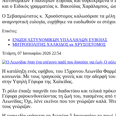
Αστυνομικών Υπαλλήλων Ευβοίας και συγκεκριμένα ο Π
και ο Ειδικός γραμματέας κ. Βακούλας Χαράλαμπος, ώστ
Ο Σεβασμιώτατος κ. Χρυσόστομος καλωσόρισε τα μέλη τ
αναμνηστική ευλογία, ευχήθηκε να ευοδωθούν οι στόχοι
Ετικέτες:
ΕΝΩΣΗ ΑΣΤΥΝΟΜΙΚΩΝ ΥΠΑΛΛΗΛΩΝ ΕΥΒΟΙΑΣ
ΜΗΤΡΟΠΟΛΙΤΗΣ ΧΑΛΚΙΔΟΣ κκ ΧΡΥΣΟΣΤΟΜΟΣ
Τετάρτη, 07 Ιανουαρίου 2026 22:54
Η κατάληξη ενός εφήβου, του 15χρονου Λεωνίδα Φαρμάκ
κοινωνία. Με τους τραγικούς γονείς και την αδερφή του
στην Υψηλή Γέφυρα της Χαλκίδας.
Τι ρόλο έπαιξε παιχνίδι του διαδικτύου και τελικά πρόκ
Γέφυρα ριψοκινδυνεύοντας τη ζωή του, πιασμένος από τα
Λεωνίδας; Όχι, λένε εκείνοι που τον γνώριζαν καλά. Ήτ
τους γνώριζαν.
Η τραγωδία γράφεται τη Δευτέρα 5 Ιανουαρίου το πρωί.