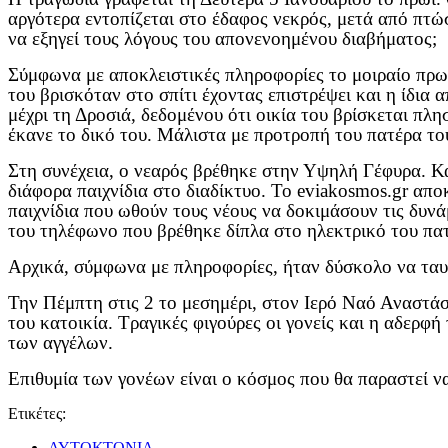
αργότερα εντοπίζεται στο έδαφος νεκρός, μετά από πτώσ
να εξηγεί τους λόγους του απονενοημένου διαβήματος;
Σύμφωνα με αποκλειστικές πληροφορίες το μοιραίο πρωί
του βρισκόταν στο σπίτι έχοντας επιστρέψει και η ίδια 
μέχρι τη Δροσιά, δεδομένου ότι οικία του βρίσκεται π
έκανε το δικό του. Μάλιστα με προτροπή του πατέρα το
Στη συνέχεια, ο νεαρός βρέθηκε στην Υψηλή Γέφυρα. Και
διάφορα παιχνίδια στο διαδίκτυο. Το
eviakosmos
.
gr
αποκ
παιχνίδια που ωθούν τους νέους να δοκιμάσουν τις δυνά
του τηλέφωνο που βρέθηκε δίπλα στο ηλεκτρικό του πα
Αρχικά, σύμφωνα με πληροφορίες, ήταν δύσκολο να ταυτ
Την Πέμπτη στις 2 το μεσημέρι, στον Ιερό Ναό Αναστάσ
του κατοικία. Τραγικές φιγούρες οι γονείς και η αδερφή
των αγγέλων.
Επιθυμία των γονέων είναι ο κόσμος που θα παραστεί να
Ετικέτες:
ΑΥΤΟΚΤΟΝΙΑ