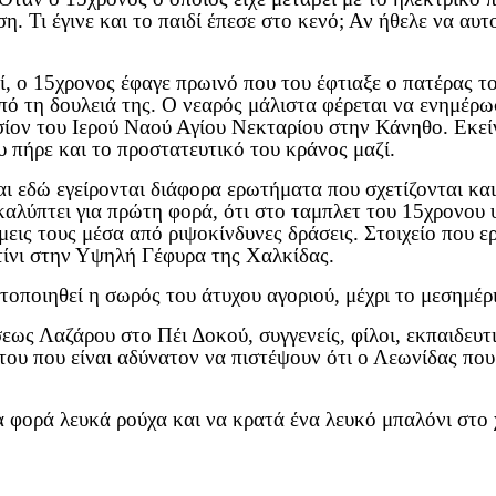
η. Τι έγινε και το παιδί έπεσε στο κενό; Αν ήθελε να α
, ο 15χρονος έφαγε πρωινό που του έφτιαξε ο πατέρας τ
από τη δουλειά της. Ο νεαρός μάλιστα φέρεται να ενημέρωσ
λησίον του Ιερού Ναού Αγίου Νεκταρίου στην Κάνηθο. Εκε
υ πήρε και το προστατευτικό του κράνος μαζί.
 εδώ εγείρονται διάφορα ερωτήματα που σχετίζονται και 
αλύπτει για πρώτη φορά, ότι στο ταμπλετ του 15χρονου 
μεις τους μέσα από ριψοκίνδυνες δράσεις. Στοιχείο που ε
τίνι στην Υψηλή Γέφυρα της Χαλκίδας.
οποιηθεί η σωρός του άτυχου αγοριού, μέχρι το μεσημέρι
εως Λαζάρου στο Πέι Δοκού, συγγενείς, φίλοι, εκπαιδευτ
 του που είναι αδύνατον να πιστέψουν ότι ο Λεωνίδας που
 φορά λευκά ρούχα και να κρατά ένα λευκό μπαλόνι στο χ