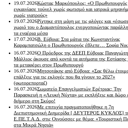
19.07.2026
Κώστας Μαρκόπουλος: «Ο Πρωθυπουργός
εγκαινίασε τούνελ χωρίς φωτισμό και ιατρικά μηχανή
χωρίς γιατρούς»
19.07.2026
Ρίχτηκε στη μάχη με τις φλόγες και «έσωσ
χωριό του ο Διαμαντόπουλος ενεργοποιώντας παράλλη
τα εναέρια μέσα
17.07.2026
Β. Εύβοια: Στα μάτια της Κωνσταντίνας
Καραμπατσώλη ο Πρωθυπουργός έβλεπε… Σοφία Νικ
16.07.2026
Ο Πρόεδρος της ΔΕΕΠ Εύβοιας Παναγιώτη
Μάλλιος άκουσε από κοντά τα αιτήματα της Εστίασης 
τα μεταφέρει στον Πρωθυπουργό
16.07.2026
Μητσοτάκης από Εύβοια: «Σας θέλω έτοιμο
επάλξεις για τις εκλογές που θα γίνουν το 2027»
(φωτορεπορταζ)
16.07.2026
Σωματείο Επαγγελματιών Ερέτριας: Την
Παρασκευή η «Λευκή Νύχτα» με εκπλήξεις και δώρο 
διήμερο στη Σκύρο!
16.07.2026
Με επιτυχία πραγματοποιήθηκε η 7η
Διεπιστημονική Διημερίδα [ ΔEYΤΕΡΟΣ ΚΥΚΛΟΣ] τ
Ε.ΠΕ.Τ.Α.Δ. στις Οινούσσες με θέμα: «Τουριστική Π
στα Μικρά Νησιά»