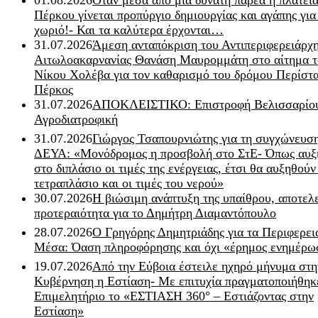
01.08.2026
Όταν μέσα από μία δυνατή παρέα η πλατεία
Πέρκου γίνεται προπύργιο δημιουργίας και αγάπης για
χωριό!- Και τα καλύτερα έρχονται…
31.07.2026
Άμεση ανταπόκριση του Αντιπεριφερειάρχ
Αιτωλοακαρνανίας Θανάση Μαυρομμάτη στο αίτημα τ
Νίκου Χολέβα για τον καθαρισμό του δρόμου Περίστα
Πέρκος
31.07.2026
ΑΠΟΚΛΕΙΣΤΙΚΟ: Επιστροφή Βελισσαρίου
Αγροδιατροφική
31.07.2026
Γιώργος Τσαπουρνιώτης για τη συγχώνευσ
ΔΕΥΑ: «Μονόδρομος η προσβολή στο ΣτΕ- Όπως αυξ
στο διπλάσιο οι τιμές της ενέργειας, έτσι θα αυξηθούν
τετραπλάσιο και οι τιμές του νερού»
30.07.2026
Η βιώσιμη ανάπτυξη της υπαίθρου, αποτελ
προτεραιότητα για το Δημήτρη Διαμαντόπουλο
28.07.2026
Ο Γρηγόρης Δημητριάδης για τα Περιφερει
Μέσα: Όαση πληροφόρησης και όχι «έρημος ενημέρω
19.07.2026
Από την Εύβοια έστειλε ηχηρό μήνυμα στη
Κυβέρνηση η Εστίαση- Με επιτυχία πραγματοποιήθηκ
Επιμελητήριο το «ΕΣΤΙΑΣΗ 360° – Εστιάζοντας στην
Εστίαση»