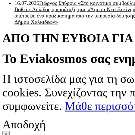
16.07.2026
Γιώργος Σπύρου: «Στο κοινοτικό συμβούλι
Βαθέος Αυλίδας η παράταξη μας «Άμεσα Νέο Ξεκίνη
απέτρεψε ένα πραξικόπημα από την υπηρεσία δόμησης
Δήμου Χαλκιδέων»
ΑΠΟ ΤΗΝ ΕΥΒΟΙΑ ΓΙ
Το Eviakosmos σας ενη
Η ιστοσελίδα μας για τη σω
cookies. Συνεχίζοντας την 
συμφωνείτε.
Μάθε περισσό
Αποδοχή
×