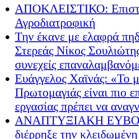
ΑΠΟΚΛΕΙΣΤΙΚΟ: Επιστρ
Αγροδιατροφική
Την έκανε με ελαφρά πη
Στερεάς Νίκος Σουλιώτης
συνεχείς επαναλαμβανόμε
Ευάγγελος Χαϊνάς: «Το 
Πρωτομαγιάς είναι πιο επ
εργασίας πρέπει να αναγ
ΑΝΑΠΤΥΞΙΑΚΗ ΕΥΒΟΙΑΣ:
διέρρηξε την κλειδωμένη