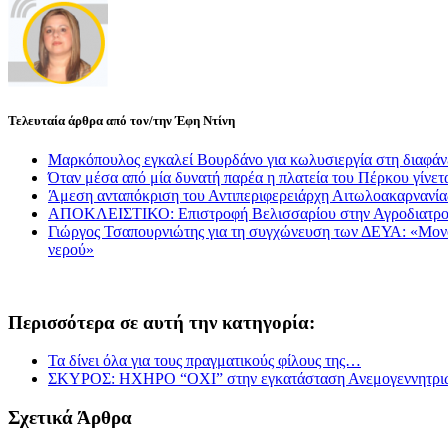
Τελευταία άρθρα από τον/την Έφη Ντίνη
Μαρκόπουλος εγκαλεί Βουρδάνο για κωλυσιεργία στη διαφάν
Όταν μέσα από μία δυνατή παρέα η πλατεία του Πέρκου γίνετα
Άμεση ανταπόκριση του Αντιπεριφερειάρχη Αιτωλοακαρνανί
ΑΠΟΚΛΕΙΣΤΙΚΟ: Επιστροφή Βελισσαρίου στην Αγροδιατρο
Γιώργος Τσαπουρνιώτης για τη συγχώνευση των ΔΕΥΑ: «Μονόδρ
νερού»
Περισσότερα σε αυτή την κατηγορία:
Τα δίνει όλα για τους πραγματικούς φίλους της…
ΣΚΥΡΟΣ: ΗΧΗΡΟ “ΟΧΙ” στην εγκατάσταση Ανεμογεννητριών 
Σχετικά Άρθρα