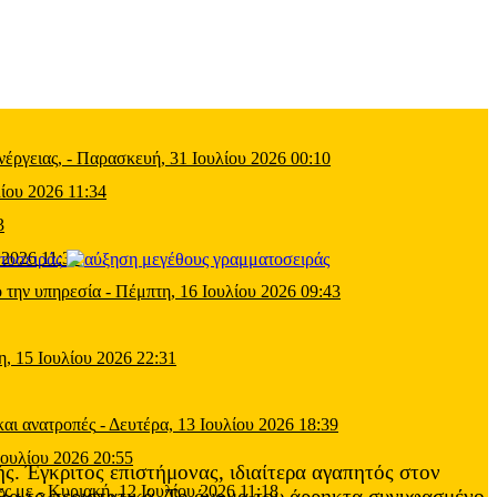
έργειας,
-
Παρασκευή, 31 Ιουλίου 2026 00:10
ίου 2026 11:34
3
 2026 11:39
τοσειράς
 την υπηρεσία
-
Πέμπτη, 16 Ιουλίου 2026 09:43
η, 15 Ιουλίου 2026 22:31
και ανατροπές
-
Δευτέρα, 13 Ιουλίου 2026 18:39
Ιουλίου 2026 20:55
ς. Έγκριτος επιστήμονας, ιδιαίτερα αγαπητός στον
ες με
-
Κυριακή, 12 Ιουλίου 2026 11:18
όλα τα περιστατικά. Το όνομα του άρρηκτα συνυφασμένο