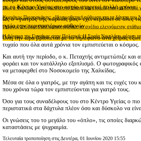
με το Κέντρο Υγείας στο οποίο υπηρετεί πολλά χρόνια.
Πως ο Φαλίδας έκανε τρίπλα στο Σπανό και ετοιμάζεται για δυνατό
Κυριάκος Πιερρακάκης: «Η νομοθετική ρύθμιση για τα δάνεια του
Ως ο «γιατρός της καρδιάς μας» έχει κερδίσει σε όλες 
υγεία των περισσοτέρων ασθενών.
Γιώργος Σπύρου: Γιατί καταψηφίσαμε το σχέδιο ελεγχόμενης στάθ
Η Δύναμη της Γυναίκας στην Πολιτική: Η Σοφία Νικολάου φέρνει τη
Όλη την ώρα βρίσκεται με το τηλέφωνο ανά χείρας εξυπη
τυχαίο που όλα αυτά χρόνια τον εμπιστεύεται ο κόσμος.
Και αυτή την περίοδο, ο κ. Πεταχτής αντιμετώπιζε και α
φοράει και τον κατάλληλο εξοπλισμό. Ο φωτογραφικός 
να μεταφερθεί στο Νοσοκομείο της Χαλκίδας.
Μέσα σε όλα ο γιατρός, με την αγάπη και τις ευχές του 
που χρόνια τώρα τον εμπιστεύονται για γιατρό τους.
Όσο για τους συναδέλφους του στο Κέντρο Υγείας ο πιο 
περιστατικά στα δάχτυλα πλέον όσο και δύσκολο να είνα
Οι γνώσεις του το μεγάλο του «όπλο», τις οποίες διαρκώ
καταστάσεις με ψυχραιμία.
Τελευταία τροποποίηση στις Δευτέρα, 01 Ιουνίου 2020 15:55