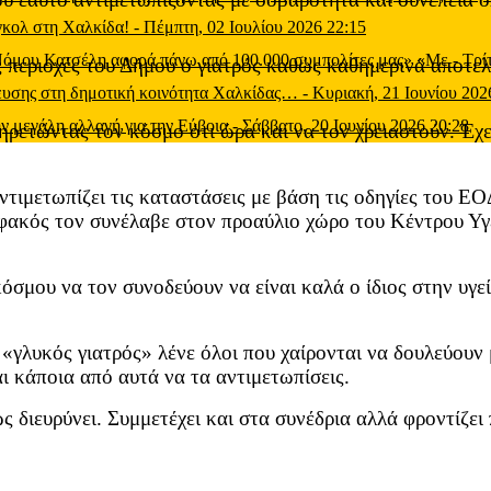
 γκολ στη Χαλκίδα!
-
Πέμπτη, 02 Ιουλίου 2026 22:15
 Νόμου Κατσέλη αφορά πάνω από 100.000 συμπολίτες μας» «Με
-
Τρί
τις περιοχές του Δήμου ο γιατρός καθώς καθημερινά αποτε
μευσης στη δημοτική κοινότητα Χαλκίδας…
-
Κυριακή, 21 Ιουνίου 202
ν μεγάλη αλλαγή για την Εύβοια
-
Σάββατο, 20 Ιουνίου 2026 20:28
ρετώντας τον κόσμο ότι ώρα και να τον χρειαστούν. Έχει
ντιμετωπίζει τις καταστάσεις με βάση τις οδηγίες του Ε
φακός τον συνέλαβε στον προαύλιο χώρο του Κέντρου Υγε
κόσμου να τον συνοδεύουν να είναι καλά ο ίδιος στην υγεί
«γλυκός γιατρός» λένε όλοι που χαίρονται να δουλεύουν 
ι κάποια από αυτά να τα αντιμετωπίσεις.
ς διευρύνει. Συμμετέχει και στα συνέδρια αλλά φροντίζει