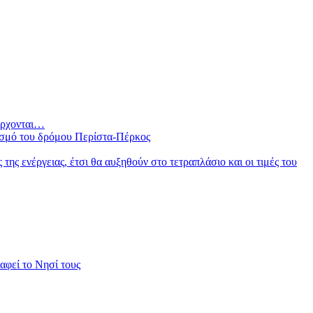
 έρχονται…
ισμό του δρόμου Περίστα-Πέρκος
ς ενέργειας, έτσι θα αυξηθούν στο τετραπλάσιο και οι τιμές του
φεί το Νησί τους