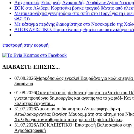
Αρχιερατικός Εσπερινός Ανακομιδής Λειψάνων Αγίου Νεκταρί
ΣΟΚ στο Αλιβέρι: Κοριτσάκι βρήκε τραγικό θάνατο από ηλεκ
Μεταμεσονύχτια γεννητούρια στο σπίτι στο Πυργί για τη μ
ΦΩΤΟ)
Με κάταγμα περόνης διακομίστηκε στο Νοσοκομείο της Χαλκί
ΑΠΟΚΛΕΙΣΤΙΚΟ: Παρατείνεται η θητεία του ακτινολόγου στο
επιστροφή στην κορυφή
ΔΙΑΒΑΣΤΕ ΕΠΙΣΗΣ...
07.08.2026
Μαρκόπουλος εγκαλεί Βουρδάνο για κωλυσιεργία
διαφάνεια
01.08.2026
Όταν μέσα από μία δυνατή παρέα η πλατεία του Π
γίνεται προπύργιο δημιουργίας και αγάπης για το χωριό!- Και 
καλύτερα έρχονται…
31.07.2026
Άμεση ανταπόκριση του Αντιπεριφερειάρχη
Αιτωλοακαρνανίας Θανάση Μαυρομμάτη στο αίτημα του Νίκ
Χολέβα για τον καθαρισμό του δρόμου Περίστα-Πέρκος
31.07.2026
ΑΠΟΚΛΕΙΣΤΙΚΟ: Επιστροφή Βελισσαρίου στην
Αγροδιατροφική