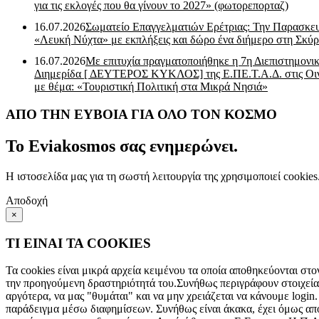
για τις εκλογές που θα γίνουν το 2027» (φωτορεπορταζ)
16.07.2026
Σωματείο Επαγγελματιών Ερέτριας: Την Παρασκε
«Λευκή Νύχτα» με εκπλήξεις και δώρο ένα διήμερο στη Σκύρ
16.07.2026
Με επιτυχία πραγματοποιήθηκε η 7η Διεπιστημονι
Διημερίδα [ ΔEYΤΕΡΟΣ ΚΥΚΛΟΣ] της Ε.ΠΕ.Τ.Α.Δ. στις Οι
με θέμα: «Τουριστική Πολιτική στα Μικρά Νησιά»
ΑΠΟ ΤΗΝ ΕΥΒΟΙΑ ΓΙΑ ΟΛΟ ΤΟΝ ΚΟΣΜΟ
Το Eviakosmos σας ενημερώνει.
Η ιστοσελίδα μας για τη σωστή λειτουργία της χρησιμοποιεί cookie
Αποδοχή
×
ΤΙ ΕΙΝΑΙ ΤΑ COOKIES
Τα cookies είναι μικρά αρχεία κειμένου τα οποία αποθηκεύονται στο
την προηγούμενη δραστηριότητά του.Συνήθως περιγράφουν στοιχεία 
αργότερα, να μας "θυμάται" και να μην χρειάζεται να κάνουμε login.
παράδειγμα μέσω διαφημίσεων. Συνήθως είναι άκακα, έχει όμως αποδ