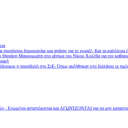
εια
ι προπύργιο δημιουργίας και αγάπης για το χωριό!- Και τα καλύτερα
ας Θανάση Μαυρομμάτη στο αίτημα του Νίκου Χολέβα για τον καθαρ
φική
ομος η προσβολή στο ΣτΕ- Όπως αυξήθηκαν στο διπλάσιο οι τιμές τη
- Ενωμένοι αντιστέκονται και ΑΓΩΝΊΖΟΝΤΑΙ για να μην καταστρα