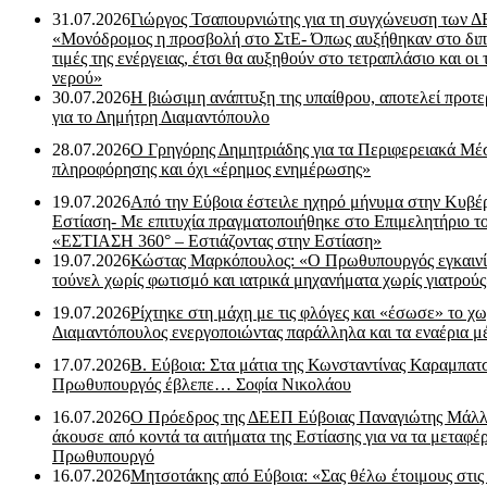
31.07.2026
Γιώργος Τσαπουρνιώτης για τη συγχώνευση των 
«Μονόδρομος η προσβολή στο ΣτΕ- Όπως αυξήθηκαν στο διπ
τιμές της ενέργειας, έτσι θα αυξηθούν στο τετραπλάσιο και οι 
νερού»
30.07.2026
Η βιώσιμη ανάπτυξη της υπαίθρου, αποτελεί προτε
για το Δημήτρη Διαμαντόπουλο
28.07.2026
Ο Γρηγόρης Δημητριάδης για τα Περιφερειακά Μέ
πληροφόρησης και όχι «έρημος ενημέρωσης»
19.07.2026
Από την Εύβοια έστειλε ηχηρό μήνυμα στην Κυβέ
Εστίαση- Με επιτυχία πραγματοποιήθηκε στο Επιμελητήριο τ
«ΕΣΤΙΑΣΗ 360° – Εστιάζοντας στην Εστίαση»
19.07.2026
Κώστας Μαρκόπουλος: «Ο Πρωθυπουργός εγκαιν
τούνελ χωρίς φωτισμό και ιατρικά μηχανήματα χωρίς γιατρού
19.07.2026
Ρίχτηκε στη μάχη με τις φλόγες και «έσωσε» το χω
Διαμαντόπουλος ενεργοποιώντας παράλληλα και τα εναέρια μ
17.07.2026
Β. Εύβοια: Στα μάτια της Κωνσταντίνας Καραμπα
Πρωθυπουργός έβλεπε… Σοφία Νικολάου
16.07.2026
Ο Πρόεδρος της ΔΕΕΠ Εύβοιας Παναγιώτης Μάλλ
άκουσε από κοντά τα αιτήματα της Εστίασης για να τα μεταφέρ
Πρωθυπουργό
16.07.2026
Μητσοτάκης από Εύβοια: «Σας θέλω έτοιμους στις