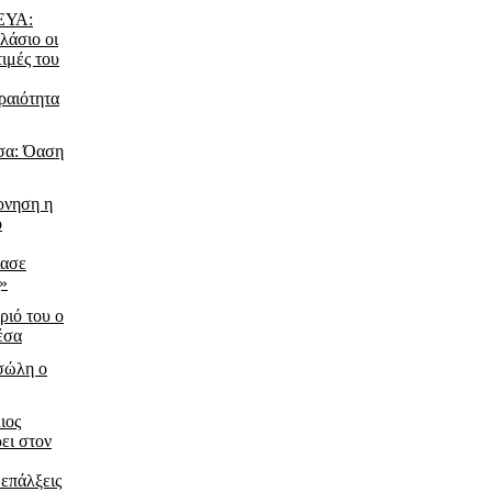
ΔΕΥΑ:
λάσιο οι
τιμές του
ραιότητα
σα: Όαση
ρνηση η
ο
ίασε
ς»
ριό του ο
έσα
τσώλη ο
ιος
ει στον
 επάλξεις