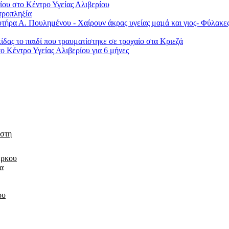
ου στο Κέντρο Υγείας Αλιβερίου
τροπληξία
αιευτήρα Α. Πουλημένου - Χαίρουν άκρας υγείας μαμά και γιος- Φ
δας το παιδί που τραυματίστηκε σε τροχαίο στα Κριεζά
 Κέντρο Υγείας Αλιβερίου για 6 μήνες
 στη
έρκου
τα
ου