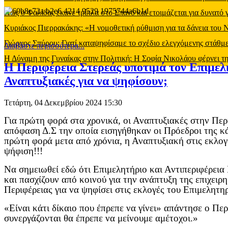
Πως ο Φαλίδας έκανε τρίπλα στο Σπανό και ετοιμάζεται για δυνατό
Κυριάκος Πιερρακάκης: «Η νομοθετική ρύθμιση για τα δάνεια του
Γιώργος Σπύρου: Γιατί καταψηφίσαμε το σχέδιο ελεγχόμενης στάθ
Διαβάστε περισσότερα...
Η Δύναμη της Γυναίκας στην Πολιτική: Η Σοφία Νικολάου φέρνει τη
Η Περιφέρεια Στερεάς υποτιμά τον Επιμελ
Αναπτυξιακές για να ψηφίσουν;
Τετάρτη, 04 Δεκεμβρίου 2024 15:30
Για πρώτη φορά στα χρονικά, οι Αναπτυξιακές στην Περ
απόφαση Δ.Σ την οποία εισηγήθηκαν οι Πρόεδροι της κ
πρώτη φορά μετα από χρόνια, η Αναπτυξιακή στις εκλογ
ψήφιση!!!
Να σημειωθεί εδώ ότι Επιμελητήριο και Αντιπεριφέρεια
και πασχίζουν από κοινού για την ανάπτυξη της επιχειρ
Περιφέρειας για να ψηφίσει στις εκλογές του Επιμελητ
«Είναι κάτι δίκαιο που έπρεπε να γίνει» απάντησε ο Π
συνεργάζονται θα έπρεπε να μείνουμε αμέτοχοι.»