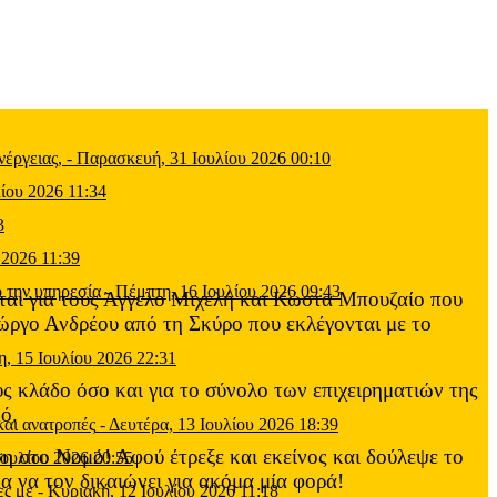
έργειας,
-
Παρασκευή, 31 Ιουλίου 2026 00:10
ίου 2026 11:34
3
 2026 11:39
 την υπηρεσία
-
Πέμπτη, 16 Ιουλίου 2026 09:43
ιται για τους Άγγελο Μιχελή και Κώστα Μπουζαίο που
ιώργο Ανδρέου από τη Σκύρο που εκλέγονται με το
η, 15 Ιουλίου 2026 22:31
υς κλάδο όσο και για το σύνολο των επιχειρηματιών της
ό.
και ανατροπές
-
Δευτέρα, 13 Ιουλίου 2026 18:39
η στο Νομό! Αφού έτρεξε και εκείνος και δούλεψε το
Ιουλίου 2026 20:55
α να τον δικαιώνει για ακόμα μία φορά!
ες με
-
Κυριακή, 12 Ιουλίου 2026 11:18