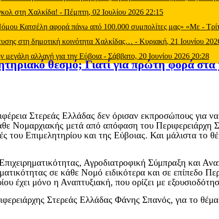
 γκολ στη Χαλκίδα!
-
Πέμπτη, 02 Ιουλίου 2026 22:15
 Νόμου Κατσέλη αφορά πάνω από 100.000 συμπολίτες μας» «Με
-
Τρί
μευσης στη δημοτική κοινότητα Χαλκίδας…
-
Κυριακή, 21 Ιουνίου 202
ν μεγάλη αλλαγή για την Εύβοια
-
Σάββατο, 20 Ιουνίου 2026 20:28
ητηριακό θεσμό; Γιατί για πρώτη φορά στα 
ιφέρεια Στερεάς Ελλάδας δεν όρισαν εκπροσώπους για να
άθε Νομαρχιακής μετά από απόφαση του Περιφερειάρχη Στ
ές του Επιμελητηρίου και της Εύβοιας. Και μάλιστα το θ
 Επιχειρηματικότητας, Αγροδιατροφική Σύμπραξη και Αναπ
ηματικότητας σε κάθε Νομό ειδικότερα και σε επίπεδο Πε
ηρίου έχει μόνο η Αναπτυξιακή, που ορίζει με εξουσιοδό
εριφερειάρχης Στερεάς Ελλάδας Φάνης Σπανός, για το θέμ