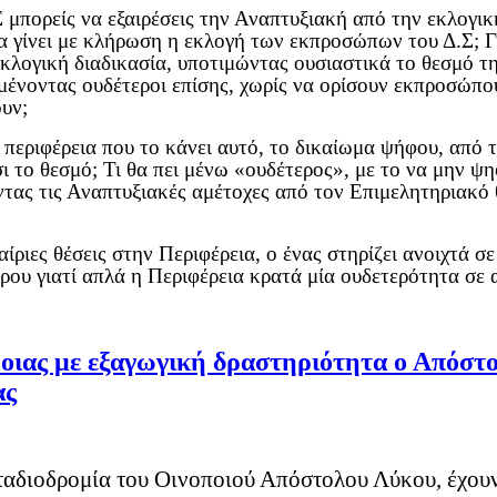
Σ μπορείς να εξαιρέσεις την Αναπτυξιακή από την εκλογι
 να γίνει με κλήρωση η εκλογή των εκπροσώπων του Δ.Σ; Γ
κλογική διαδικασία, υποτιμώντας ουσιαστικά το θεσμό τη
μένοντας ουδέτεροι επίσης, χωρίς να ορίσουν εκπροσώπου
ουν;
 περιφέρεια που το κάνει αυτό, το δικαίωμα ψήφου, από 
ι το θεσμό; Τι θα πει μένω «ουδέτερος», με το να μην ψ
τας τις Αναπτυξιακές αμέτοχες από τον Επιμελητηριακό 
αίριες θέσεις στην Περιφέρεια, ο ένας στηρίζει ανοιχτά 
ου γιατί απλά η Περιφέρεια κρατά μία ουδετερότητα σε α
βοιας με εξαγωγική δραστηριότητα ο Απόστο
ας
σταδιοδρομία του Οινοποιού Απόστολου Λύκου, έχουν