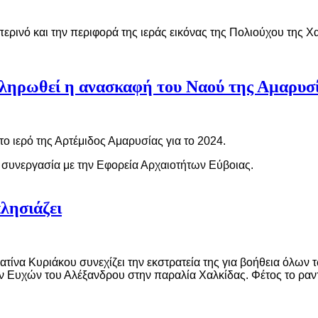
ινό και την περιφορά της ιεράς εικόνας της Πολιούχου της Χ
λοκληρωθεί η ανασκαφή του Ναού της Αμαρυσ
το
ι
ερ
ό
της
Αρτ
έ
μ
ι
δος
Αμ
α
ρ
υ
σ
ία
ς
για το 2024.
σ
υ
νεργ
α
σ
ία
με
την
Εφορε
ία
Αρχ
αι
οτ
ή
των
Ε
ύ
βο
ια
ς
.
λησιάζει
τίνα Κυριάκου συνεχίζει την εκστρατεία της για βοήθεια όλων τ
ν Ευχών του Αλέξανδρου στην παραλία Χαλκίδας. Φέτος το ραντεβ