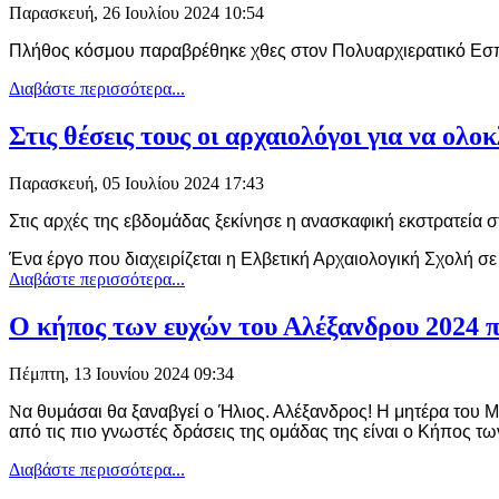
Παρασκευή, 26 Ιουλίου 2024 10:54
Πλήθος κόσμου παραβρέθηκε χθες στον Πολυαρχιερατικό Εσπερ
Διαβάστε περισσότερα...
Στις θέσεις τους οι αρχαιολόγοι για να ο
Παρασκευή, 05 Ιουλίου 2024 17:43
Στις αρχές της εβδομάδας ξεκ
ί
νησε
η
α
ν
α
σκ
α
φ
ι
κ
ή
εκστρ
α
τε
ία
σ
Ένα έργο που διαχειρίζεται η Ελβετική Αρχαιολογική Σχολή
σε
Διαβάστε περισσότερα...
Ο κήπος των ευχών του Αλέξανδρου 2024 π
Πέμπτη, 13 Ιουνίου 2024 09:34
Ν
α θυμάσαι θα ξαναβγεί ο Ήλιος. Αλέξανδρος! Η μητέρα του Μα
από τις πιο γνωστές δράσεις της ομάδας της είναι ο Κήπος τω
Διαβάστε περισσότερα...