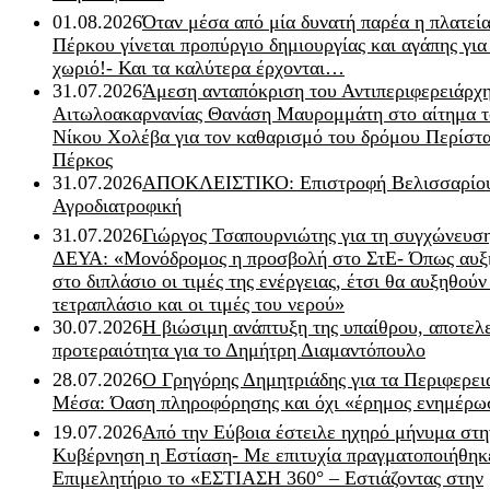
01.08.2026
Όταν μέσα από μία δυνατή παρέα η πλατεία
Πέρκου γίνεται προπύργιο δημιουργίας και αγάπης για
χωριό!- Και τα καλύτερα έρχονται…
31.07.2026
Άμεση ανταπόκριση του Αντιπεριφερειάρχ
Αιτωλοακαρνανίας Θανάση Μαυρομμάτη στο αίτημα τ
Νίκου Χολέβα για τον καθαρισμό του δρόμου Περίστα
Πέρκος
31.07.2026
ΑΠΟΚΛΕΙΣΤΙΚΟ: Επιστροφή Βελισσαρίου
Αγροδιατροφική
31.07.2026
Γιώργος Τσαπουρνιώτης για τη συγχώνευσ
ΔΕΥΑ: «Μονόδρομος η προσβολή στο ΣτΕ- Όπως αυξ
στο διπλάσιο οι τιμές της ενέργειας, έτσι θα αυξηθούν
τετραπλάσιο και οι τιμές του νερού»
30.07.2026
Η βιώσιμη ανάπτυξη της υπαίθρου, αποτελ
προτεραιότητα για το Δημήτρη Διαμαντόπουλο
28.07.2026
Ο Γρηγόρης Δημητριάδης για τα Περιφερει
Μέσα: Όαση πληροφόρησης και όχι «έρημος ενημέρω
19.07.2026
Από την Εύβοια έστειλε ηχηρό μήνυμα στη
Κυβέρνηση η Εστίαση- Με επιτυχία πραγματοποιήθηκ
Επιμελητήριο το «ΕΣΤΙΑΣΗ 360° – Εστιάζοντας στην