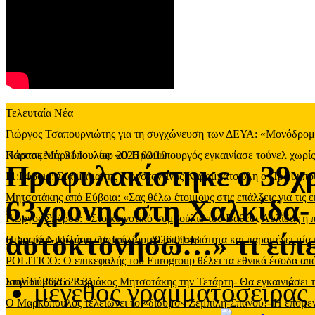
Τελευταία Νέα
Γιώργος Τσαπουρνιώτης για τη συγχώνευση των ΔΕΥΑ: «Μονόδρομος
Παρασκευή, 31 Ιουλίου 2026 00:10
Κώστας Μαρκόπουλος: «Ο Πρωθυπουργός εγκαινίασε τούνελ χωρίς φ
Προφυλακίστηκε ο 39χρ
11:34
Β. Εύβοια: Στα μάτια της Κωνσταντίνας Καραμπατσώλη ο Πρωθυπ
Μητσοτάκης από Εύβοια: «Σας θέλω έτοιμους στις επάλξεις για τις 
63χρονης στη Χαλκίδα-
Γιώργος Σπύρου: «Στο κοινοτικό συμβούλιο του Βαθέος Αυλίδας η
αυτοκτονήσω…» τι είπε
υπηρεσία
Η Σοφία Νικολάου απορρίπτει την υποψηφιότητα και παραμένει μία 
-
Πέμπτη, 16 Ιουλίου 2026 09:43
POLITICO: Ο επικεφαλής του Eurogroup θέλει τα εθνικά έσοδα από
Ιουλίου 2026 22:31
Στην Εύβοια ο Κυριάκος Μητσοτάκης την Τετάρτη- Θα εγκαινιάσει 
μέγεθος γραμματοσειράς
Ο Μαρκόπουλος τελειώνει το «δίδυμο» Ζεμπίλη-Σπανού!- Η επόμενη