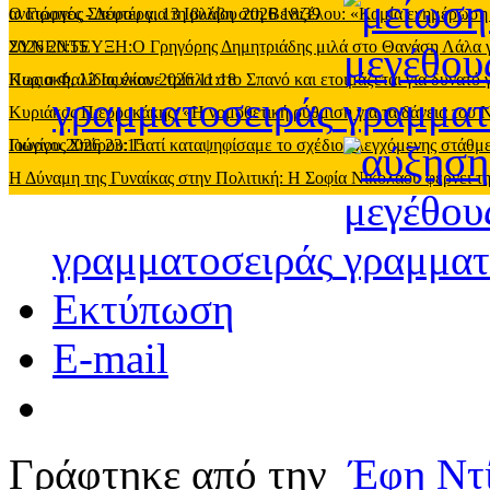
ανατροπές
Ο Γιώργος Σπύρου για τη βλάβη στη Βενιζέλου: «Καμία ενημέρωση
-
Δευτέρα, 13 Ιουλίου 2026 18:39
2026 20:55
ΣΥΝΕΝΤΕΥΞΗ:O Γρηγόρης Δημητριάδης μιλά στο Θανάση Λάλα για όλ
Κυριακή, 12 Ιουλίου 2026 11:18
Πως ο Φαλίδας έκανε τρίπλα στο Σπανό και ετοιμάζεται για δυνατό
γραμματοσειράς
Κυριάκος Πιερρακάκης: «Η νομοθετική ρύθμιση για τα δάνεια του
Ιουνίου 2026 23:15
Γιώργος Σπύρου: Γιατί καταψηφίσαμε το σχέδιο ελεγχόμενης στάθ
Η Δύναμη της Γυναίκας στην Πολιτική: Η Σοφία Νικολάου φέρνει τη
γραμματοσειράς
Εκτύπωση
E-mail
Γράφτηκε από την
Έφη Ντ