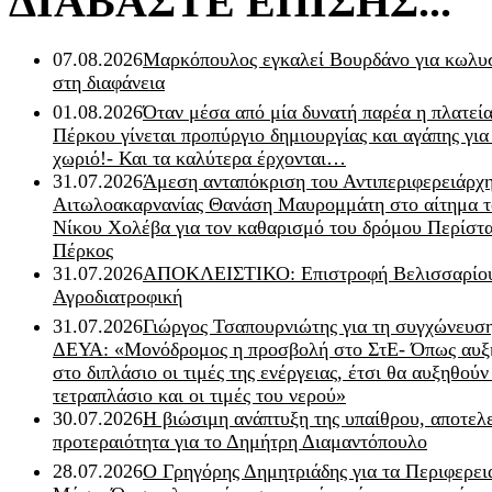
ΔΙΑΒΑΣΤΕ ΕΠΙΣΗΣ...
07.08.2026
Μαρκόπουλος εγκαλεί Βουρδάνο για κωλυσ
στη διαφάνεια
01.08.2026
Όταν μέσα από μία δυνατή παρέα η πλατεία
Πέρκου γίνεται προπύργιο δημιουργίας και αγάπης για
χωριό!- Και τα καλύτερα έρχονται…
31.07.2026
Άμεση ανταπόκριση του Αντιπεριφερειάρχ
Αιτωλοακαρνανίας Θανάση Μαυρομμάτη στο αίτημα τ
Νίκου Χολέβα για τον καθαρισμό του δρόμου Περίστα
Πέρκος
31.07.2026
ΑΠΟΚΛΕΙΣΤΙΚΟ: Επιστροφή Βελισσαρίου
Αγροδιατροφική
31.07.2026
Γιώργος Τσαπουρνιώτης για τη συγχώνευσ
ΔΕΥΑ: «Μονόδρομος η προσβολή στο ΣτΕ- Όπως αυξ
στο διπλάσιο οι τιμές της ενέργειας, έτσι θα αυξηθούν
τετραπλάσιο και οι τιμές του νερού»
30.07.2026
Η βιώσιμη ανάπτυξη της υπαίθρου, αποτελ
προτεραιότητα για το Δημήτρη Διαμαντόπουλο
28.07.2026
Ο Γρηγόρης Δημητριάδης για τα Περιφερει