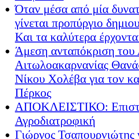
Όταν μέσα από μία δυνατ
γίνεται προπύργιο δημιου
Και τα καλύτερα έρχοντ
Άμεση ανταπόκριση του 
Αιτωλοακαρνανίας Θανά
Νίκου Χολέβα για τον κ
Πέρκος
ΑΠΟΚΛΕΙΣΤΙΚΟ: Επιστρ
Αγροδιατροφική
Γιώργος Τσαπουρνιώτης 