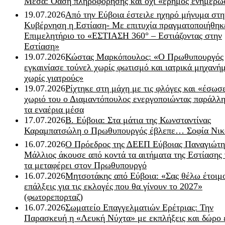
Μέσα: Όαση πληροφόρησης και όχι «έρημος ενημέρω
19.07.2026
Από την Εύβοια έστειλε ηχηρό μήνυμα στη
Κυβέρνηση η Εστίαση- Με επιτυχία πραγματοποιήθηκ
Επιμελητήριο το «ΕΣΤΙΑΣΗ 360° – Εστιάζοντας στην
Εστίαση»
19.07.2026
Κώστας Μαρκόπουλος: «Ο Πρωθυπουργός
εγκαινίασε τούνελ χωρίς φωτισμό και ιατρικά μηχανή
χωρίς γιατρούς»
19.07.2026
Ρίχτηκε στη μάχη με τις φλόγες και «έσωσ
χωριό του ο Διαμαντόπουλος ενεργοποιώντας παράλλη
τα εναέρια μέσα
17.07.2026
Β. Εύβοια: Στα μάτια της Κωνσταντίνας
Καραμπατσώλη ο Πρωθυπουργός έβλεπε… Σοφία Νικ
16.07.2026
Ο Πρόεδρος της ΔΕΕΠ Εύβοιας Παναγιώτη
Μάλλιος άκουσε από κοντά τα αιτήματα της Εστίασης 
τα μεταφέρει στον Πρωθυπουργό
16.07.2026
Μητσοτάκης από Εύβοια: «Σας θέλω έτοιμο
επάλξεις για τις εκλογές που θα γίνουν το 2027»
(φωτορεπορταζ)
16.07.2026
Σωματείο Επαγγελματιών Ερέτριας: Την
Παρασκευή η «Λευκή Νύχτα» με εκπλήξεις και δώρο 