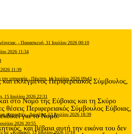
έργειας,
-
Παρασκευή, 31 Ιουλίου 2026 00:10
ίου 2026 11:34
3
 2026 11:39
 την υπηρεσία
-
Πέμπτη, 16 Ιουλίου 2026 09:43
ς και εκλεγμένος Περιφερειακός Σύμβουλος,
η, 15 Ιουλίου 2026 22:31
 και στο Νομό της Εύβοιας και τη Σκύρο
ες θέσεις Περιφερειακός Σύμβουλος Εύβοιας,
εκδικεί για το Νομό.
και ανατροπές
-
Δευτέρα, 13 Ιουλίου 2026 18:39
Ιουλίου 2026 20:55
ητικός, και βέβαια αυτή την εικόνα του δεν
ες με
-
Κυριακή, 12 Ιουλίου 2026 11:18