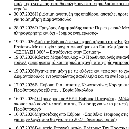
τιμές της ενέργειας, έτσι θα αυξηθούν στο τετραπλάσιο και οι 
νερού»
30.07.2026
Η βιώσιμη ανάπτυξη της υπαίθρου, αποτελεί προτε
για το Δημήτρη Διαμαντόπουλο
28.07.2026
Ο Γρηγόρης Δημητριάδης για τα Περιφερειακά Μέ
πληροφόρησης και όχι «έρημος ενημέρωσης»
19.07.2026
Από την Εύβοια έστειλε ηχηρό μήνυμα στην Κυβέ
Εστίαση- Με επιτυχία πραγματοποιήθηκε στο Επιμελητήριο τ
«ΕΣΤΙΑΣΗ 360° – Εστιάζοντας στην Εστίαση»
19.07.2026
Κώστας Μαρκόπουλος: «Ο Πρωθυπουργός εγκαιν
τούνελ χωρίς φωτισμό και ιατρικά μηχανήματα χωρίς γιατρού
19.07.2026
Ρίχτηκε στη μάχη με τις φλόγες και «έσωσε» το χω
Διαμαντόπουλος ενεργοποιώντας παράλληλα και τα εναέρια μ
17.07.2026
Β. Εύβοια: Στα μάτια της Κωνσταντίνας Καραμπα
Πρωθυπουργός έβλεπε… Σοφία Νικολάου
16.07.2026
Ο Πρόεδρος της ΔΕΕΠ Εύβοιας Παναγιώτης Μάλλ
άκουσε από κοντά τα αιτήματα της Εστίασης για να τα μεταφέρ
Πρωθυπουργό
16.07.2026
Μητσοτάκης από Εύβοια: «Σας θέλω έτοιμους στις
για τις εκλογές που θα γίνουν το 2027» (φωτορεπορταζ)
16.07.2026
Σωματείο Επαγγελματιών Ερέτριας: Την Παρασκε