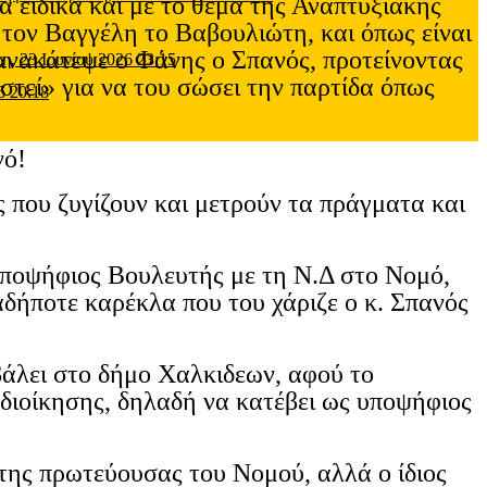
ια ειδικά και με το θέμα της Αναπτυξιακής
, τον Βαγγέλη το Βαβουλιώτη, και όπως είναι
 ανακάτεψε ο Φάνης ο Σπανός, προτείνοντας
τη, 23 Ιουνίου 2026 23:15
αστεί» για να του σώσει την παρτίδα όπως
6 20:18
νό!
ς που ζυγίζουν και μετρούν τα πράγματα και
 υποψήφιος Βουλευτής με τη Ν.Δ στο Νομό,
ιαδήποτε καρέκλα που του χάριζε ο κ. Σπανός
 βάλει στο δήμο Χαλκιδεων, αφού το
οδιοίκησης, δηλαδή να κατέβει ως υποψήφιος
 της πρωτεύουσας του Νομού, αλλά ο ίδιος