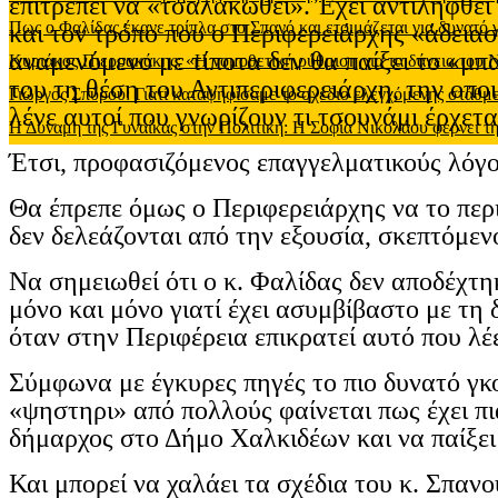
επιτρέπει να «τσαλακωθεί». Έχει αντιληφθεί 
Πως ο Φαλίδας έκανε τρίπλα στο Σπανό και ετοιμάζεται για δυνατό
και τον τρόπο που ο Περιφερειάρχης «άδειασ
αναμενόμενο με τίποτα δεν θα παίξει το «μ
Κυριάκος Πιερρακάκης: «Η νομοθετική ρύθμιση για τα δάνεια του
του τη θέση του Αντιπεριφερειάρχη, την οποι
Γιώργος Σπύρου: Γιατί καταψηφίσαμε το σχέδιο ελεγχόμενης στάθ
λένε αυτοί που γνωρίζουν τι τσουνάμι έρχετ
Η Δύναμη της Γυναίκας στην Πολιτική: Η Σοφία Νικολάου φέρνει τη
Έτσι, προφασιζόμενος επαγγελματικούς λόγο
Θα έπρεπε όμως ο Περιφερειάρχης να το περι
δεν δελεάζονται από την εξουσία, σκεπτόμεν
Να σημειωθεί ότι ο κ. Φαλίδας δεν αποδέχτ
μόνο και μόνο γιατί έχει ασυμβίβαστο με τη 
όταν στην Περιφέρεια επικρατεί αυτό που λέε
Σύμφωνα με έγκυρες πηγές το πιο δυνατό γκο
«ψηστηρι» από πολλούς φαίνεται πως έχει π
δήμαρχος στο Δήμο Χαλκιδέων και να παίξε
Και μπορεί να χαλάει τα σχέδια του κ. Σπαν