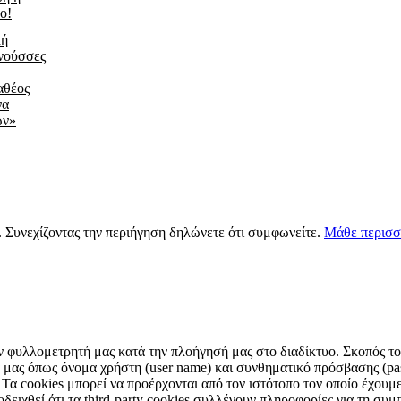
ο!
κή
νούσσες
αθέος
να
ων»
s. Συνεχίζοντας την περιήγηση δηλώνετε ότι συμφωνείτε.
Μάθε περισσ
ν φυλλομετρητή μας κατά την πλοήγησή μας στο διαδίκτυο. Σκοπός τους
μας όπως όνομα χρήστη (user name) και συνθηματικό πρόσβασης (pas
 Τα cookies μπορεί να προέρχονται από τον ιστότοπο τον οποίο έχουμε 
ειχθεί ότι τα third-party cookies συλλέγουν πληροφορίες για τη συμπ