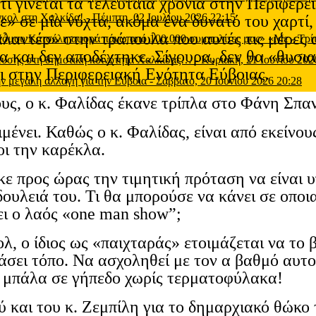
τι γίνεται τα τελευταία χρόνια στην Περιφέρε
 γκολ στη Χαλκίδα!
-
Πέμπτη, 02 Ιουλίου 2026 22:15
ε» σε μία νύχτα, ακόμα ένα δυνατό του χαρτί
παλαντέρ» στην τράπουλα που αυτές τις μέρες
 Νόμου Κατσέλη αφορά πάνω από 100.000 συμπολίτες μας» «Με
-
Τρί
α και δεν αποδέχτηκε. Σίγουρα, δεν θα «θυσι
μευσης στη δημοτική κοινότητα Χαλκίδας…
-
Κυριακή, 21 Ιουνίου 202
αι στην Περιφερειακή Ενότητα Εύβοιας.
ν μεγάλη αλλαγή για την Εύβοια
-
Σάββατο, 20 Ιουνίου 2026 20:28
υς, ο κ. Φαλίδας έκανε τρίπλα στο Φάνη Σπα
μένει. Καθώς ο κ. Φαλίδας, είναι από εκείνου
οι την καρέκλα.
ηκε προς ώρας την τιμητική πρόταση να είναι
δουλειά του. Τι θα μπορούσε να κάνει σε οπο
ι ο λαός «
one
man
show
”;
λ, ο ίδιος ως «παιχταράς» ετοιμάζεται να το
ιάσει τόπο. Να ασχοληθεί με τον α βαθμό αυτ
ι μπάλα σε γήπεδο χωρίς τερματοφύλακα!
ού και του κ. Ζεμπίλη για το δημαρχιακό θώκο