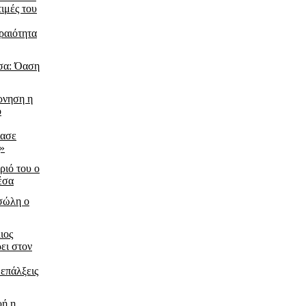
τιμές του
ραιότητα
σα: Όαση
ρνηση η
ο
ίασε
ς»
ριό του ο
έσα
τσώλη ο
ιος
ει στον
 επάλξεις
υή η