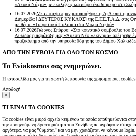
«Λευκή Νύχτα» με εκπλήξεις και δώρο ένα διήμερο στη Σκύρ
16.07.2026
Με επιτυχία πραγματοποιήθηκε η 7η Διεπιστημονι
Διημερίδα [ ΔEYΤΕΡΟΣ ΚΥΚΛΟΣ] της Ε.ΠΕ.Τ.Α.Δ. στις Οι
με θέμα: «Τουριστική Πολιτική στα Μικρά Νησιά»
16.07.2026
Γιώργος Σπύρου: «Στο κοινοτικό συμβούλιο του Β
Αυλίδας η παράταξη μας «Άμεσα Νέο Ξεκίνημα» απέτρεψε έ
πραξικόπημα από την υπηρεσία δόμησης του Δήμου Χαλκιδέ
ΑΠΟ ΤΗΝ ΕΥΒΟΙΑ ΓΙΑ ΟΛΟ ΤΟΝ ΚΟΣΜΟ
Το Eviakosmos σας ενημερώνει.
Η ιστοσελίδα μας για τη σωστή λειτουργία της χρησιμοποιεί cookie
Αποδοχή
×
ΤΙ ΕΙΝΑΙ ΤΑ COOKIES
Τα cookies είναι μικρά αρχεία κειμένου τα οποία αποθηκεύονται στο
την προηγούμενη δραστηριότητά του.Συνήθως περιγράφουν στοιχεία 
αργότερα, να μας "θυμάται" και να μην χρειάζεται να κάνουμε login.
παράδειγμα μέσω διαφημίσεων. Συνήθως είναι άκακα, έχει όμως αποδ