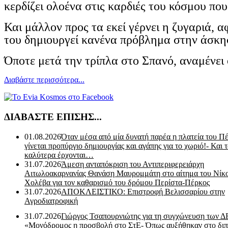
κερδίζει ολοένα στις καρδιές του κόσμου που
Και μάλλον προς τα εκεί γέρνει η ζυγαριά, α
του δημιουργεί κανένα πρόβλημα στην άσκη
Όποτε μετά την τρίπλα στο Σπανό, αναμένει
Διαβάστε περισσότερα...
ΔΙΑΒΑΣΤΕ ΕΠΙΣΗΣ...
01.08.2026
Όταν μέσα από μία δυνατή παρέα η πλατεία του Π
γίνεται προπύργιο δημιουργίας και αγάπης για το χωριό!- Και 
καλύτερα έρχονται…
31.07.2026
Άμεση ανταπόκριση του Αντιπεριφερειάρχη
Αιτωλοακαρνανίας Θανάση Μαυρομμάτη στο αίτημα του Νίκ
Χολέβα για τον καθαρισμό του δρόμου Περίστα-Πέρκος
31.07.2026
ΑΠΟΚΛΕΙΣΤΙΚΟ: Επιστροφή Βελισσαρίου στην
Αγροδιατροφική
31.07.2026
Γιώργος Τσαπουρνιώτης για τη συγχώνευση των 
«Μονόδρομος η προσβολή στο ΣτΕ- Όπως αυξήθηκαν στο διπ