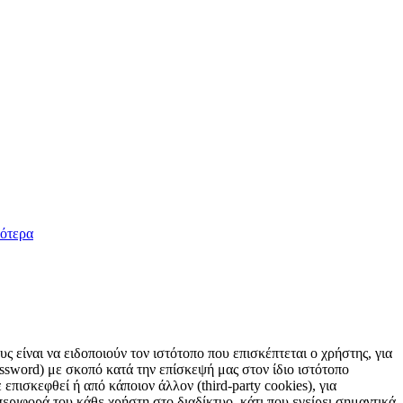
ότερα
 είναι να ειδοποιούν τον ιστότοπο που επισκέπτεται ο χρήστης, για
sword) με σκοπό κατά την επίσκεψή μας στον ίδιο ιστότοπο
επισκεφθεί ή από κάποιον άλλον (third-party cookies), για
εριφορά του κάθε χρήστη στο διαδίκτυο, κάτι που εγείρει σημαντικά