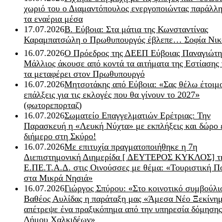
χωριό του ο Διαμαντόπουλος ενεργοποιώντας παράλλη
τα εναέρια μέσα
17.07.2026
Β. Εύβοια: Στα μάτια της Κωνσταντίνας
Καραμπατσώλη ο Πρωθυπουργός έβλεπε… Σοφία Νικ
16.07.2026
Ο Πρόεδρος της ΔΕΕΠ Εύβοιας Παναγιώτη
Μάλλιος άκουσε από κοντά τα αιτήματα της Εστίασης 
τα μεταφέρει στον Πρωθυπουργό
16.07.2026
Μητσοτάκης από Εύβοια: «Σας θέλω έτοιμο
επάλξεις για τις εκλογές που θα γίνουν το 2027»
(φωτορεπορταζ)
16.07.2026
Σωματείο Επαγγελματιών Ερέτριας: Την
Παρασκευή η «Λευκή Νύχτα» με εκπλήξεις και δώρο 
διήμερο στη Σκύρο!
16.07.2026
Με επιτυχία πραγματοποιήθηκε η 7η
Διεπιστημονική Διημερίδα [ ΔEYΤΕΡΟΣ ΚΥΚΛΟΣ] τ
Ε.ΠΕ.Τ.Α.Δ. στις Οινούσσες με θέμα: «Τουριστική Π
στα Μικρά Νησιά»
16.07.2026
Γιώργος Σπύρου: «Στο κοινοτικό συμβούλι
Βαθέος Αυλίδας η παράταξη μας «Άμεσα Νέο Ξεκίνη
απέτρεψε ένα πραξικόπημα από την υπηρεσία δόμησης
Δήμου Χαλκιδέων»