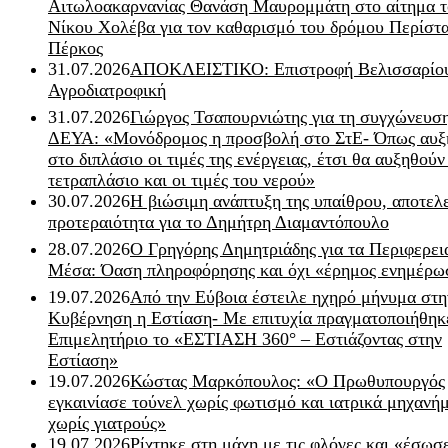
Αιτωλοακαρνανίας Θανάση Μαυρομμάτη στο αίτημα τ
Νίκου Χολέβα για τον καθαρισμό του δρόμου Περίστα
Πέρκος
31.07.2026
ΑΠΟΚΛΕΙΣΤΙΚΟ: Επιστροφή Βελισσαρίου
Αγροδιατροφική
31.07.2026
Γιώργος Τσαπουρνιώτης για τη συγχώνευσ
ΔΕΥΑ: «Μονόδρομος η προσβολή στο ΣτΕ- Όπως αυξ
στο διπλάσιο οι τιμές της ενέργειας, έτσι θα αυξηθούν
τετραπλάσιο και οι τιμές του νερού»
30.07.2026
Η βιώσιμη ανάπτυξη της υπαίθρου, αποτελ
προτεραιότητα για το Δημήτρη Διαμαντόπουλο
28.07.2026
Ο Γρηγόρης Δημητριάδης για τα Περιφερει
Μέσα: Όαση πληροφόρησης και όχι «έρημος ενημέρω
19.07.2026
Από την Εύβοια έστειλε ηχηρό μήνυμα στη
Κυβέρνηση η Εστίαση- Με επιτυχία πραγματοποιήθηκ
Επιμελητήριο το «ΕΣΤΙΑΣΗ 360° – Εστιάζοντας στην
Εστίαση»
19.07.2026
Κώστας Μαρκόπουλος: «Ο Πρωθυπουργός
εγκαινίασε τούνελ χωρίς φωτισμό και ιατρικά μηχανή
χωρίς γιατρούς»
19.07.2026
Ρίχτηκε στη μάχη με τις φλόγες και «έσωσ