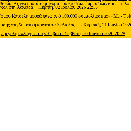
οκία. Ας γίνει αυτό το μήνυμα που θα σταλεί αρμοδίως, και επιτέλου
 γκολ στη Χαλκίδα!
-
Πέμπτη, 02 Ιουλίου 2026 22:15
 Νόμου Κατσέλη αφορά πάνω από 100.000 συμπολίτες μας» «Με
-
Τρί
μευσης στη δημοτική κοινότητα Χαλκίδας…
-
Κυριακή, 21 Ιουνίου 202
ν μεγάλη αλλαγή για την Εύβοια
-
Σάββατο, 20 Ιουνίου 2026 20:28