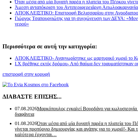
Όταν μέσα από μία δυνατή παρέα η πλατεία του Πέρκου γίνετα
Άμεση ανταπόκριση του Αντιπεριφερειάρχη Αιτωλοακαρνανί
ΑΠΟΚΛΕΙΣΤΙΚΟ: Επιστροφή Βελισσαρίου στην Αγροδιατρο
Γιώργος Τσαπουρνιώτης για τη συγχώνευση των ΔΕΥΑ: «Μονόδρ
νερού»
Περισσότερα σε αυτή την κατηγορία:
ΑΠΟΚΛΕΙΣΤΙΚΟ- Αναγνωρίστηκε ως μαρτυρικό χωριό το Κακο
Ι.Χ βρέθηκε εκτός δρόμου- Από θαύμα δεν τραυματίστηκαν οι
επιστροφή στην κορυφή
ΔΙΑΒΑΣΤΕ ΕΠΙΣΗΣ...
07.08.2026
Μαρκόπουλος εγκαλεί Βουρδάνο για κωλυσιεργία
διαφάνεια
01.08.2026
Όταν μέσα από μία δυνατή παρέα η πλατεία του Π
γίνεται προπύργιο δημιουργίας και αγάπης για το χωριό!- Και 
καλύτερα έρχονται…