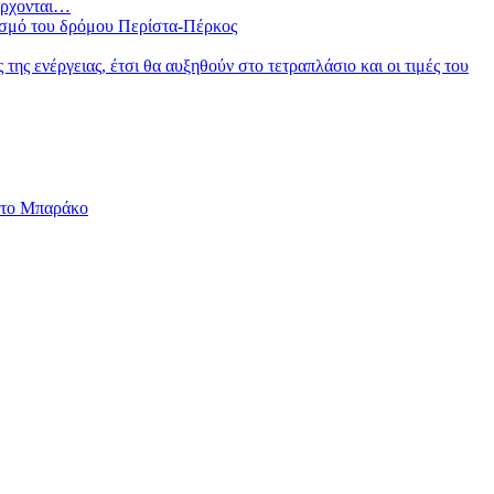
 έρχονται…
ισμό του δρόμου Περίστα-Πέρκος
ς ενέργειας, έτσι θα αυξηθούν στο τετραπλάσιο και οι τιμές του
 το Μπαράκο