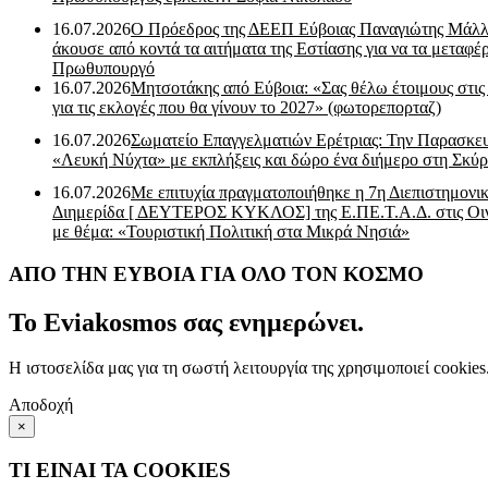
16.07.2026
Ο Πρόεδρος της ΔΕΕΠ Εύβοιας Παναγιώτης Μάλλ
άκουσε από κοντά τα αιτήματα της Εστίασης για να τα μεταφέρ
Πρωθυπουργό
16.07.2026
Μητσοτάκης από Εύβοια: «Σας θέλω έτοιμους στις
για τις εκλογές που θα γίνουν το 2027» (φωτορεπορταζ)
16.07.2026
Σωματείο Επαγγελματιών Ερέτριας: Την Παρασκε
«Λευκή Νύχτα» με εκπλήξεις και δώρο ένα διήμερο στη Σκύρ
16.07.2026
Με επιτυχία πραγματοποιήθηκε η 7η Διεπιστημονι
Διημερίδα [ ΔEYΤΕΡΟΣ ΚΥΚΛΟΣ] της Ε.ΠΕ.Τ.Α.Δ. στις Οι
με θέμα: «Τουριστική Πολιτική στα Μικρά Νησιά»
ΑΠΟ ΤΗΝ ΕΥΒΟΙΑ ΓΙΑ ΟΛΟ ΤΟΝ ΚΟΣΜΟ
Το Eviakosmos σας ενημερώνει.
Η ιστοσελίδα μας για τη σωστή λειτουργία της χρησιμοποιεί cookie
Αποδοχή
×
ΤΙ ΕΙΝΑΙ ΤΑ COOKIES