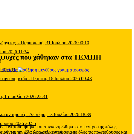
έργειας,
-
Παρασκευή, 31 Ιουλίου 2026 00:10
ίου 2026 11:34
57 ψυχές που χάθηκαν στα ΤΕΜΠΗ
3
 2026 11:39
τοσειράς
 την υπηρεσία
-
Πέμπτη, 16 Ιουλίου 2026 09:43
η, 15 Ιουλίου 2026 22:31
και ανατροπές
-
Δευτέρα, 13 Ιουλίου 2026 18:39
Ιουλίου 2026 20:55
ος κινητοποιήθηκε και συγκεντρώθηκε στο κέντρο της πόλης
ιούνται την ίδια ώρα συγκεντρώσεις σε όλες τις πρωτεύουσες και
ες με
-
Κυριακή, 12 Ιουλίου 2026 11:18