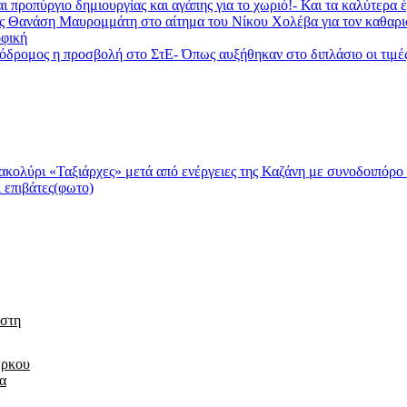
ι προπύργιο δημιουργίας και αγάπης για το χωριό!- Και τα καλύτερα
ας Θανάση Μαυρομμάτη στο αίτημα του Νίκου Χολέβα για τον καθαρ
φική
ομος η προσβολή στο ΣτΕ- Όπως αυξήθηκαν στο διπλάσιο οι τιμές τη
λύρι «Ταξιάρχες» μετά από ενέργειες της Καζάνη με συνοδοιπόρο
 επιβάτες(φωτο)
 στη
έρκου
τα