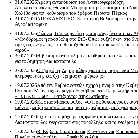
31.07.2026
Άμεση ανταπόκριση του Αντιπεριφερειάρχη
Αιτωλοακαρνανίας Θανάση Μαυρομμάτη στο αίτημα του Νίκ
Χολέβα για τον καθαρισμό του δρόμου Περίστα-Πέρκος
31.07.2026
ΑΠΟΚΛΕΙΣΤΙΚΟ: Επιστροφή Βελισσαρίου στην
Αγροδιατροφική
31.07.2026
Γιώργος Τσαπουρνιώτης για τη συγχώνευση των 
«Μονόδρομος η προσβολή στο ΣτΕ- Όπως αυξήθηκαν στο διπ
τιμές της ενέργειας, έτσι θα αυξηθούν στο τετραπλάσιο και οι 
νερού»
30.07.2026
Η βιώσιμη ανάπτυξη της υπαίθρου, αποτελεί προτε
για το Δημήτρη Διαμαντόπουλο
28.07.2026
Ο Γρηγόρης Δημητριάδης για τα Περιφερειακά Μέ
πληροφόρησης και όχι «έρημος ενημέρωσης»
19.07.2026
Από την Εύβοια έστειλε ηχηρό μήνυμα στην Κυβέ
Εστίαση- Με επιτυχία πραγματοποιήθηκε στο Επιμελητήριο τ
«ΕΣΤΙΑΣΗ 360° – Εστιάζοντας στην Εστίαση»
19.07.2026
Κώστας Μαρκόπουλος: «Ο Πρωθυπουργός εγκαιν
τούνελ χωρίς φωτισμό και ιατρικά μηχανήματα χωρίς γιατρού
19.07.2026
Ρίχτηκε στη μάχη με τις φλόγες και «έσωσε» το χω
Διαμαντόπουλος ενεργοποιώντας παράλληλα και τα εναέρια μ
17.07.2026
Β. Εύβοια: Στα μάτια της Κωνσταντίνας Καραμπα
Πρωθυπουργός έβλεπε… Σοφία Νικολάου