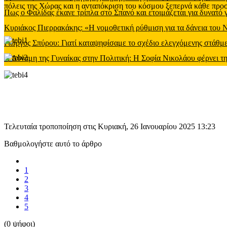
πόλεις της Χώρας και η ανταπόκριση του κόσμου ξεπερνά κάθε προσδ
Πως ο Φαλίδας έκανε τρίπλα στο Σπανό και ετοιμάζεται για δυνατό
Κυριάκος Πιερρακάκης: «Η νομοθετική ρύθμιση για τα δάνεια του
Γιώργος Σπύρου: Γιατί καταψηφίσαμε το σχέδιο ελεγχόμενης στάθ
Η Δύναμη της Γυναίκας στην Πολιτική: Η Σοφία Νικολάου φέρνει τη
Τελευταία τροποποίηση στις Κυριακή, 26 Ιανουαρίου 2025 13:23
Βαθμολογήστε αυτό το άρθρο
1
2
3
4
5
(0 ψήφοι)