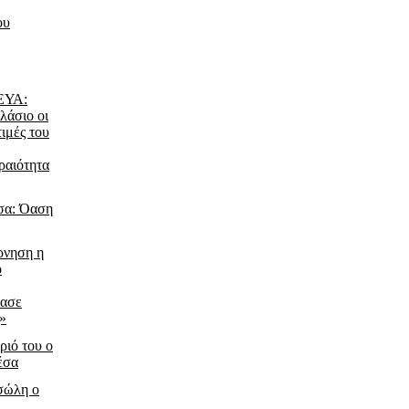
ου
ΔΕΥΑ:
λάσιο οι
τιμές του
ραιότητα
σα: Όαση
ρνηση η
ο
ίασε
ς»
ριό του ο
έσα
τσώλη ο