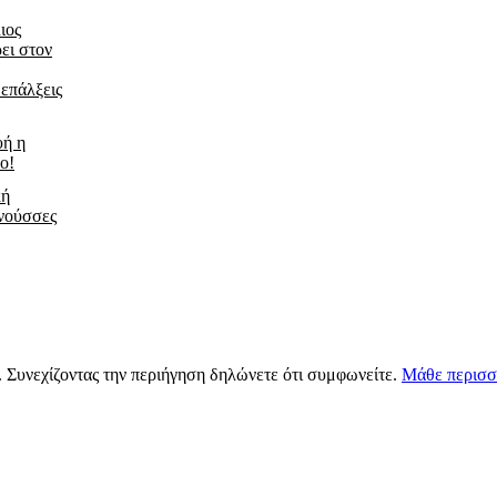
ιος
ει στον
 επάλξεις
υή η
ο!
κή
νούσσες
s. Συνεχίζοντας την περιήγηση δηλώνετε ότι συμφωνείτε.
Μάθε περισσ