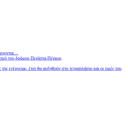
 έρχονται…
ισμό του δρόμου Περίστα-Πέρκος
ς ενέργειας, έτσι θα αυξηθούν στο τετραπλάσιο και οι τιμές του