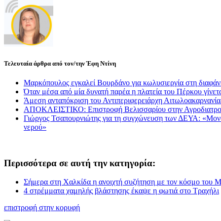
Τελευταία άρθρα από τον/την Έφη Ντίνη
Μαρκόπουλος εγκαλεί Βουρδάνο για κωλυσιεργία στη διαφάν
Όταν μέσα από μία δυνατή παρέα η πλατεία του Πέρκου γίνετα
Άμεση ανταπόκριση του Αντιπεριφερειάρχη Αιτωλοακαρνανί
ΑΠΟΚΛΕΙΣΤΙΚΟ: Επιστροφή Βελισσαρίου στην Αγροδιατρο
Γιώργος Τσαπουρνιώτης για τη συγχώνευση των ΔΕΥΑ: «Μονόδρ
νερού»
Περισσότερα σε αυτή την κατηγορία:
Σήμερα στη Χαλκίδα η ανοιχτή συζήτηση με τον κόσμο του 
4 στρέμματα χαμηλής βλάστησης έκαψε η φωτιά στο Τραχήλι
επιστροφή στην κορυφή