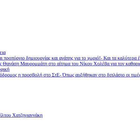
εια
ι προπύργιο δημιουργίας και αγάπης για το χωριό!- Και τα καλύτερα
ας Θανάση Μαυρομμάτη στο αίτημα του Νίκου Χολέβα για τον καθαρ
φική
ομος η προσβολή στο ΣτΕ- Όπως αυξήθηκαν στο διπλάσιο οι τιμές τη
Μίλτου Χατζηγιαννάκη