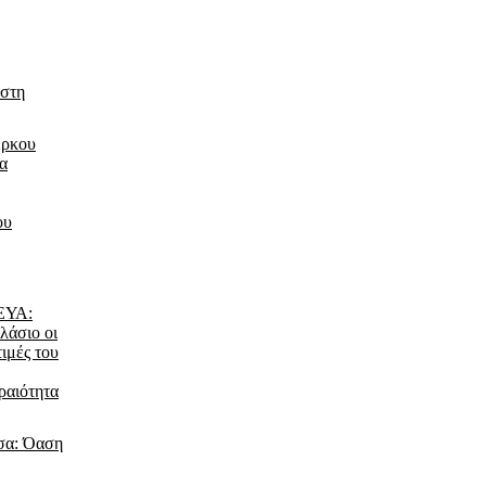
 στη
έρκου
τα
ου
ΔΕΥΑ:
λάσιο οι
τιμές του
ραιότητα
σα: Όαση