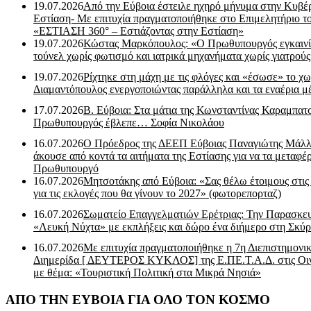
19.07.2026
Από την Εύβοια έστειλε ηχηρό μήνυμα στην Κυβέ
Εστίαση- Με επιτυχία πραγματοποιήθηκε στο Επιμελητήριο τ
«ΕΣΤΙΑΣΗ 360° – Εστιάζοντας στην Εστίαση»
19.07.2026
Κώστας Μαρκόπουλος: «Ο Πρωθυπουργός εγκαιν
τούνελ χωρίς φωτισμό και ιατρικά μηχανήματα χωρίς γιατρού
19.07.2026
Ρίχτηκε στη μάχη με τις φλόγες και «έσωσε» το χω
Διαμαντόπουλος ενεργοποιώντας παράλληλα και τα εναέρια μ
17.07.2026
Β. Εύβοια: Στα μάτια της Κωνσταντίνας Καραμπα
Πρωθυπουργός έβλεπε… Σοφία Νικολάου
16.07.2026
Ο Πρόεδρος της ΔΕΕΠ Εύβοιας Παναγιώτης Μάλλ
άκουσε από κοντά τα αιτήματα της Εστίασης για να τα μεταφέρ
Πρωθυπουργό
16.07.2026
Μητσοτάκης από Εύβοια: «Σας θέλω έτοιμους στις
για τις εκλογές που θα γίνουν το 2027» (φωτορεπορταζ)
16.07.2026
Σωματείο Επαγγελματιών Ερέτριας: Την Παρασκε
«Λευκή Νύχτα» με εκπλήξεις και δώρο ένα διήμερο στη Σκύρ
16.07.2026
Με επιτυχία πραγματοποιήθηκε η 7η Διεπιστημονι
Διημερίδα [ ΔEYΤΕΡΟΣ ΚΥΚΛΟΣ] της Ε.ΠΕ.Τ.Α.Δ. στις Οι
με θέμα: «Τουριστική Πολιτική στα Μικρά Νησιά»
ΑΠΟ ΤΗΝ ΕΥΒΟΙΑ ΓΙΑ ΟΛΟ ΤΟΝ ΚΟΣΜΟ