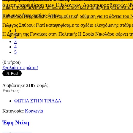
άμεση παρέμβαση των Εθελοντών Δασοπυροσβεστών Ψαχ
Πως ο Φαλίδας έκανε τρίπλα στο Σπανό και ετοιμάζεται για δυνατό
Βαθμολογήστε αυτό το άρθρο
Κυριάκος Πιερρακάκης: «Η νομοθετική ρύθμιση για τα δάνεια του
Γιώργος Σπύρου: Γιατί καταψηφίσαμε το σχέδιο ελεγχόμενης στάθ
1
Η Δύναμη της Γυναίκας στην Πολιτική: Η Σοφία Νικολάου φέρνει τη
2
3
4
5
(0 ψήφοι)
Σχολιάστε πρώτοι!
Διαβάστηκε
3107
φορές
Ετικέτες:
ΦΩΤΙΑ ΣΤΗΝ ΤΡΙΑΔΑ
Κατηγορία:
Κοινωνία
Έφη Ντίνη