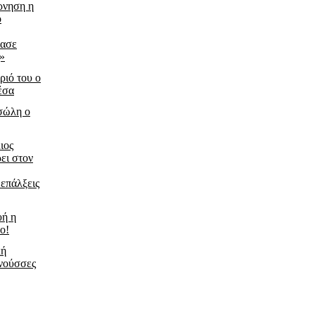
ρνηση η
ο
ίασε
ς»
ριό του ο
έσα
τσώλη ο
ιος
ει στον
 επάλξεις
υή η
ο!
κή
νούσσες