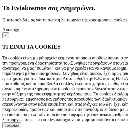
Το Eviakosmos σας ενημερώνει.
Η ιστοσελίδα μας για τη σωστή λειτουργία της χρησιμοποιεί cookie
Αποδοχή
×
ΤΙ ΕΙΝΑΙ ΤΑ COOKIES
Τα cookies είναι μικρά αρχεία κειμένου τα οποία αποθηκεύονται στο
την προηγούμενη δραστηριότητά του.Συνήθως περιγράφουν στοιχεία 
αργότερα, να μας "θυμάται" και να μην χρειάζεται να κάνουμε login.
παράδειγμα μέσω διαφημίσεων. Συνήθως είναι άκακα, έχει όμως αποδ
ερωτήματα για την ιδιωτικότητα. Αυτό ώθησε την Ε.Ε. και τις Η.Π.
που καθαρίζουν τα κακόβουλα cookies, ενώ αν ο χρήστης επιθυμεί ν
συγκεκριμένων πληροφοριών (cookies) έχουν την δυνατότητα να πρ
στην αύξηση της επισκεψιμότητας/ κέρδους τους. Τα cookies διαδρ
λειτουργίας, εμφάνισης και χρήσης της παρουσίας των διαδικτυακώ
απευθύνονται στον κάθε επισκέπτη και στις ανάγκες του δεν έχει κά
πληροφοριών, προϊόντων και υπηρεσιών σε παγκόσμιο επίπεδο με μό
οι ειδικοί που μελετούν το πεδίο που αφορά την επικοινωνία ανθρώπο
λειτουργίες τους. Tα cookies υπάρχουν και χρησιμοποιούνται σε όλ
Κλείσιμο