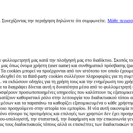
s. Συνεχίζοντας την περιήγηση δηλώνετε ότι συμφωνείτε.
Μάθε περισσ
ν φυλλομετρητή μας κατά την πλοήγησή μας στο διαδίκτυο. Σκοπός τους
μας όπως όνομα χρήστη (user name) και συνθηματικό πρόσβασης (pas
 Τα cookies μπορεί να προέρχονται από τον ιστότοπο τον οποίο έχουμε 
ειχθεί ότι τα third-party cookies συλλέγουν πληροφορίες για τη συμπ
Α. να εκδώσουν οδηγίες για τη χρήση τους και την ενημέρωση του χρ
α τα διαγράψει δίνεται αυτή η δυνατότητα μέσα από το φυλλομετρητή
οσφέρουν προσωποποιημένες υπηρεσίες που καλύπτουν τις εξατομικε
αματίζουν καθοριστικό ρόλο στην λειτουργία του διαδικτυακού τόπου
ν μέσων και τα παραπάνω τα καθορίζει εξατομικευμένα ο κάθε χρήστη
ποιο προηγούμενο στην ιστορία του εμπορίου. Η νέα αυτή οικονομία π
νο σύνορο τις προτιμήσεις και επιλογές των χρηστών δεν έχει προηγ
υ-υπολογιστή, την στατιστική, την διαφήμιση και την επικοινωνία γενι
ους τους διαδικτυακούς τόπους αλλά οι επισκέπτες των διαδικτυακών