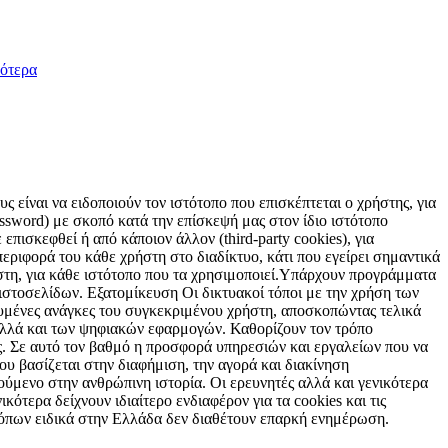
ότερα
 είναι να ειδοποιούν τον ιστότοπο που επισκέπτεται ο χρήστης, για
sword) με σκοπό κατά την επίσκεψή μας στον ίδιο ιστότοπο
επισκεφθεί ή από κάποιον άλλον (third-party cookies), για
εριφορά του κάθε χρήστη στο διαδίκτυο, κάτι που εγείρει σημαντικά
ήστη, για κάθε ιστότοπο που τα χρησιμοποιεί.Υπάρχουν προγράμματα
 ιστοσελίδων. Εξατομίκευση Οι δικτυακοί τόποι με την χρήση των
υμένες ανάγκες του συγκεκριμένου χρήστη, αποσκοπώντας τελικά
 αλλά και των ψηφιακών εφαρμογών. Καθορίζουν τον τρόπο
ς. Σε αυτό τον βαθμό η προσφορά υπηρεσιών και εργαλείων που να
ου βασίζεται στην διαφήμιση, την αγορά και διακίνηση
ούμενο στην ανθρώπινη ιστορία. Οι ερευνητές αλλά και γενικότερα
κότερα δείχνουν ιδιαίτερο ενδιαφέρον για τα cookies και τις
 τόπων ειδικά στην Ελλάδα δεν διαθέτουν επαρκή ενημέρωση.