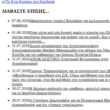
ΔΙΑΒΑΣΤΕ ΕΠΙΣΗΣ...
07.08.2026
Μαρκόπουλος εγκαλεί Βουρδάνο για κωλυσιεργία
διαφάνεια
01.08.2026
Όταν μέσα από μία δυνατή παρέα η πλατεία του Π
γίνεται προπύργιο δημιουργίας και αγάπης για το χωριό!- Και 
καλύτερα έρχονται…
31.07.2026
Άμεση ανταπόκριση του Αντιπεριφερειάρχη
Αιτωλοακαρνανίας Θανάση Μαυρομμάτη στο αίτημα του Νίκ
Χολέβα για τον καθαρισμό του δρόμου Περίστα-Πέρκος
31.07.2026
ΑΠΟΚΛΕΙΣΤΙΚΟ: Επιστροφή Βελισσαρίου στην
Αγροδιατροφική
31.07.2026
Γιώργος Τσαπουρνιώτης για τη συγχώνευση των 
«Μονόδρομος η προσβολή στο ΣτΕ- Όπως αυξήθηκαν στο διπ
τιμές της ενέργειας, έτσι θα αυξηθούν στο τετραπλάσιο και οι 
νερού»
30.07.2026
Η βιώσιμη ανάπτυξη της υπαίθρου, αποτελεί προτε
για το Δημήτρη Διαμαντόπουλο
28.07.2026
Ο Γρηγόρης Δημητριάδης για τα Περιφερειακά Μέ
πληροφόρησης και όχι «έρημος ενημέρωσης»