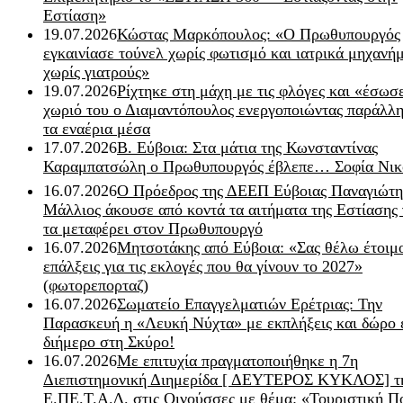
Εστίαση»
19.07.2026
Κώστας Μαρκόπουλος: «Ο Πρωθυπουργός
εγκαινίασε τούνελ χωρίς φωτισμό και ιατρικά μηχανή
χωρίς γιατρούς»
19.07.2026
Ρίχτηκε στη μάχη με τις φλόγες και «έσωσ
χωριό του ο Διαμαντόπουλος ενεργοποιώντας παράλλη
τα εναέρια μέσα
17.07.2026
Β. Εύβοια: Στα μάτια της Κωνσταντίνας
Καραμπατσώλη ο Πρωθυπουργός έβλεπε… Σοφία Νικ
16.07.2026
Ο Πρόεδρος της ΔΕΕΠ Εύβοιας Παναγιώτη
Μάλλιος άκουσε από κοντά τα αιτήματα της Εστίασης 
τα μεταφέρει στον Πρωθυπουργό
16.07.2026
Μητσοτάκης από Εύβοια: «Σας θέλω έτοιμο
επάλξεις για τις εκλογές που θα γίνουν το 2027»
(φωτορεπορταζ)
16.07.2026
Σωματείο Επαγγελματιών Ερέτριας: Την
Παρασκευή η «Λευκή Νύχτα» με εκπλήξεις και δώρο 
διήμερο στη Σκύρο!
16.07.2026
Με επιτυχία πραγματοποιήθηκε η 7η
Διεπιστημονική Διημερίδα [ ΔEYΤΕΡΟΣ ΚΥΚΛΟΣ] τ
Ε.ΠΕ.Τ.Α.Δ. στις Οινούσσες με θέμα: «Τουριστική Π