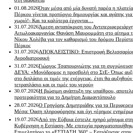
στη διαφάνεια
01.08.2026
Όταν μέσα από μία δυνατή παρέα η πλατεία
Πέρκου γίνεται προπύργιο δημιουργίας και αγάπης για
χωριό!- Και τα καλύτερα έρχονται…
31.07.2026
Άμεση ανταπόκριση του Αντιπεριφερειάρχ
Αιτωλοακαρνανίας Θανάση Μαυρομμάτη στο αίτημα τ
Νίκου Χολέβα για τον καθαρισμό του δρόμου Περίστα
Πέρκος
31.07.2026
ΑΠΟΚΛΕΙΣΤΙΚΟ: Επιστροφή Βελισσαρίου
Αγροδιατροφική
31.07.2026
Γιώργος Τσαπουρνιώτης για τη συγχώνευσ
ΔΕΥΑ: «Μονόδρομος η προσβολή στο ΣτΕ- Όπως αυξ
στο διπλάσιο οι τιμές της ενέργειας, έτσι θα αυξηθούν
τετραπλάσιο και οι τιμές του νερού»
30.07.2026
Η βιώσιμη ανάπτυξη της υπαίθρου, αποτελ
προτεραιότητα για το Δημήτρη Διαμαντόπουλο
28.07.2026
Ο Γρηγόρης Δημητριάδης για τα Περιφερει
Μέσα: Όαση πληροφόρησης και όχι «έρημος ενημέρω
19.07.2026
Από την Εύβοια έστειλε ηχηρό μήνυμα στη
Κυβέρνηση η Εστίαση- Με επιτυχία πραγματοποιήθηκ
Επιμελητήριο το «ΕΣΤΙΑΣΗ 360° – Εστιάζοντας στην