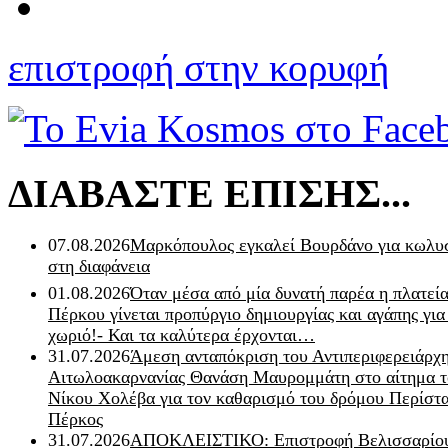
επιστροφή στην κορυφή
ΔΙΑΒΑΣΤΕ ΕΠΙΣΗΣ...
07.08.2026
Μαρκόπουλος εγκαλεί Βουρδάνο για κωλυσ
στη διαφάνεια
01.08.2026
Όταν μέσα από μία δυνατή παρέα η πλατεία
Πέρκου γίνεται προπύργιο δημιουργίας και αγάπης για
χωριό!- Και τα καλύτερα έρχονται…
31.07.2026
Άμεση ανταπόκριση του Αντιπεριφερειάρχ
Αιτωλοακαρνανίας Θανάση Μαυρομμάτη στο αίτημα τ
Νίκου Χολέβα για τον καθαρισμό του δρόμου Περίστα
Πέρκος
31.07.2026
ΑΠΟΚΛΕΙΣΤΙΚΟ: Επιστροφή Βελισσαρίου