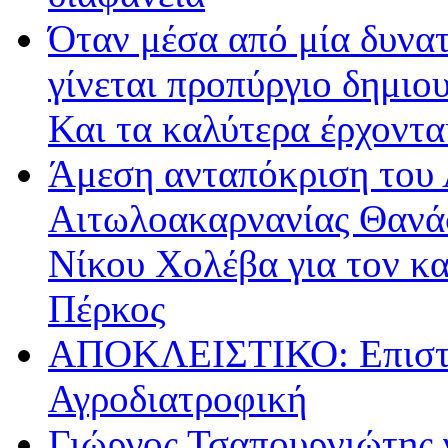
Όταν μέσα από μία δυνατ
γίνεται προπύργιο δημιου
Και τα καλύτερα έρχοντ
Άμεση ανταπόκριση του 
Αιτωλοακαρνανίας Θανά
Νίκου Χολέβα για τον κ
Πέρκος
ΑΠΟΚΛΕΙΣΤΙΚΟ: Επιστρ
Αγροδιατροφική
Γιώργος Τσαπουρνιώτης 