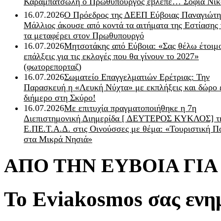
Καραμπατσώλη ο Πρωθυπουργός έβλεπε… Σοφία Νικ
16.07.2026
Ο Πρόεδρος της ΔΕΕΠ Εύβοιας Παναγιώτη
Μάλλιος άκουσε από κοντά τα αιτήματα της Εστίασης 
τα μεταφέρει στον Πρωθυπουργό
16.07.2026
Μητσοτάκης από Εύβοια: «Σας θέλω έτοιμο
επάλξεις για τις εκλογές που θα γίνουν το 2027»
(φωτορεπορταζ)
16.07.2026
Σωματείο Επαγγελματιών Ερέτριας: Την
Παρασκευή η «Λευκή Νύχτα» με εκπλήξεις και δώρο 
διήμερο στη Σκύρο!
16.07.2026
Με επιτυχία πραγματοποιήθηκε η 7η
Διεπιστημονική Διημερίδα [ ΔEYΤΕΡΟΣ ΚΥΚΛΟΣ] τ
Ε.ΠΕ.Τ.Α.Δ. στις Οινούσσες με θέμα: «Τουριστική Π
στα Μικρά Νησιά»
ΑΠΟ ΤΗΝ ΕΥΒΟΙΑ ΓΙ
Το Eviakosmos σας ενη