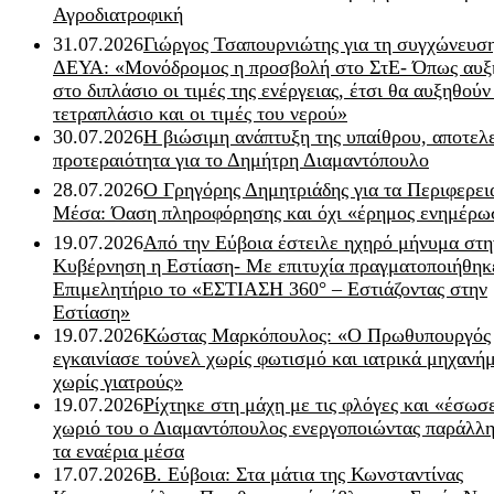
Αγροδιατροφική
31.07.2026
Γιώργος Τσαπουρνιώτης για τη συγχώνευσ
ΔΕΥΑ: «Μονόδρομος η προσβολή στο ΣτΕ- Όπως αυξ
στο διπλάσιο οι τιμές της ενέργειας, έτσι θα αυξηθούν
τετραπλάσιο και οι τιμές του νερού»
30.07.2026
Η βιώσιμη ανάπτυξη της υπαίθρου, αποτελ
προτεραιότητα για το Δημήτρη Διαμαντόπουλο
28.07.2026
Ο Γρηγόρης Δημητριάδης για τα Περιφερει
Μέσα: Όαση πληροφόρησης και όχι «έρημος ενημέρω
19.07.2026
Από την Εύβοια έστειλε ηχηρό μήνυμα στη
Κυβέρνηση η Εστίαση- Με επιτυχία πραγματοποιήθηκ
Επιμελητήριο το «ΕΣΤΙΑΣΗ 360° – Εστιάζοντας στην
Εστίαση»
19.07.2026
Κώστας Μαρκόπουλος: «Ο Πρωθυπουργός
εγκαινίασε τούνελ χωρίς φωτισμό και ιατρικά μηχανή
χωρίς γιατρούς»
19.07.2026
Ρίχτηκε στη μάχη με τις φλόγες και «έσωσ
χωριό του ο Διαμαντόπουλος ενεργοποιώντας παράλλη
τα εναέρια μέσα
17.07.2026
Β. Εύβοια: Στα μάτια της Κωνσταντίνας