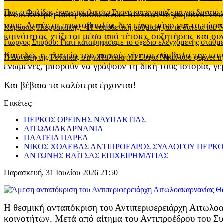
Πως ο Φαλίδας έκανε τρίπλα στο Σπανό και ετοιμάζεται για δυνατό
Η συνάντηση αυτή αποδεικνύει ότι όταν οι χωριανοί εν
τους. Αυτές οι πρωτοβουλίες δεν είναι μόνο για το τώρα
Κυριάκος Πιερρακάκης: «Η νομοθετική ρύθμιση για τα δάνεια του
κοινότητας χτίζεται μέσα από τέτοιες συζητήσεις και σ
Γιώργος Σπύρου: Γιατί καταψηφίσαμε το σχέδιο ελεγχόμενης στάθ
Και εδώ, η πλατεία του χωριού, γίνεται σύμβολο της κοι
Η Δύναμη της Γυναίκας στην Πολιτική: Η Σοφία Νικολάου φέρνει τη
ενωμένες, μπορούν να γράψουν τη δική τους ιστορία, γε
Και βέβαια τα καλύτερα έρχονται!
Ετικέτες:
ΠΕΡΚΟΣ ΟΡΕΙΝΗΣ ΝΑΥΠΑΚΤΙΑΣ
ΑΙΤΩΛΟΑΚΑΡΝΑΝΙΑ
ΠΛΑΤΕΙΑ ΠΑΡΕΑ
ΝΙΚΟΣ ΧΟΛΕΒΑΣ ΑΝΤΙΠΡΟΕΔΡΟΣ ΣΥΛΛΟΓΟΥ ΠΕΡΚ
ΑΝΤΩΝΗΣ ΒΑΪΤΣΑΣ ΕΠΙΧΕΙΡΗΜΑΤΙΑΣ
Παρασκευή, 31 Ιουλίου 2026 21:50
Η θεσμική ανταπόκριση του Αντιπεριφερειάρχη Αιτωλο
κοινοτήτων. Μετά από αίτημα του Αντιπροέδρου του Συ