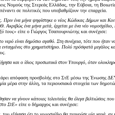
ς Νομούς της Στερεάς Ελλάδας, την Εύβοια, τη Βοιωτία 
 απέναντι σε πολιτικές που υποβαθμίζουν την επαρχεία.
ς. Πριν ένα μήνα ψηφίστηκε ο νέος Κώδικας Δήμων και Κοι
 Ακριβώς ένα μήνα μετά, έρχεται με ένα νέο νομοσχέδιο, 
ξύ τους»
είπε ο Γιώργος Τσαπουρνιώτης και συνέχισε:
 νερό είναι δημόσιο αγαθό. Στη συνέχεια, τότε που ήταν να
αι ενταγμένες στο χρηματιστήριο. Πολύ πρόσφατά μεγάλος κ
υς.
εξήγησα και ο ίδιος προσωπικά στον Υπουργό, όταν ολοκληρ
 πάρει απόφαση προσβολής στο ΣτΕ μέσω της Ένωσης ΔΕΥ
μία μέρα στην άλλη, τα περιουσιακά στοιχεία των δημοτών
θησαν να γίνουν κάποιες τελευταίες θα έλεγα βελτιώσεις π
 στο ΣτΕ»
είπε ο δήμαρχος και συνέχισε:
του εξήγησα ότι το νομοσχέδιο θα περνούσε μία χαρά, αν η