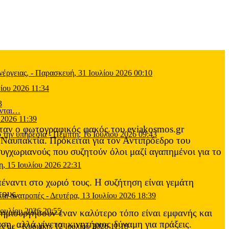
έργειας,
-
Παρασκευή, 31 Ιουλίου 2026 00:10
ίου 2026 11:34
3
 2026 11:39
 όταν ο φωτογραφικός φακός του eviakosmos.gr
 την υπηρεσία
-
Πέμπτη, 16 Ιουλίου 2026 09:43
Ναυπακτία. Πρόκειται για τον Αντιπρόεδρο του
υγχωριανούς που συζητούν όλοι μαζί αγαπημένοι για το
η, 15 Ιουλίου 2026 22:31
ναντι στο χωριό τους. Η συζήτηση είναι γεμάτη
τους.
και ανατροπές
-
Δευτέρα, 13 Ιουλίου 2026 18:39
Ιουλίου 2026 20:55
 δημιουργήσουν έναν καλύτερο τόπο είναι εμφανής και
ση, αλλά γίνεται κινητήριος δύναμη για πράξεις.
ες με
-
Κυριακή, 12 Ιουλίου 2026 11:18