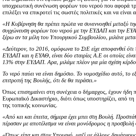
υποχρεωτική συνένωση φορέων του νερού που αφορά τρει
επιλέξει να επικροτεί τις σωστές πολιτικές και να είναι
«Η Κυβέρνηση θα πρέπει πρώτα να συνεννοηθεί μεταξύ τη
συγχώνευση φορέων του νερού με την ΕΥΔΑΠ και την ΕΥΑΘ.
ξέρω αν τα μέλη του Υπουργικού Συμβουλίου, μιλάνε μετα
«Δεύτερον, το 2016, ομόφωνα το ΣτΕ είχε αποφανθεί ότι το
ΕΥΔΑΠ και η ΕΥΑΘ, είναι δύο εταιρίες Α.Ε οι οποίες είν
13% στην ΕΥΔΑΠ. Αρα, μιλάμε πλέον για μία σχέση κέρδο
Το νερό παύει να είναι δημόσιο. Το νομοσχέδιο αυτό, το 
επιτροπή της Βουλής, ότι δε θα περάσει.»
Όπως επισημαίνει στη συνέχεια ο δήμαρχος, έχουν ήδη
Ευρωπαϊκό Δικαστήριο, διότι όπως υποστηρίζει, από τη 
της τοπικής κοινωνίας.
«Από κει και έπειτα, σήμερα έχει μπει στη Βουλή. Προσπά
πέρασαν με αποτέλεσμα να είναι μονόδρομος η προσβολή
«Όπως είπα και στον Υπουργό, μαζί με άλλους δημάρχους, 