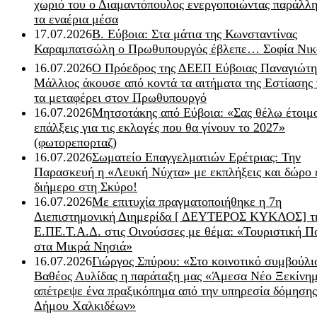
χωριό του ο Διαμαντόπουλος ενεργοποιώντας παράλλη
τα εναέρια μέσα
17.07.2026
Β. Εύβοια: Στα μάτια της Κωνσταντίνας
Καραμπατσώλη ο Πρωθυπουργός έβλεπε… Σοφία Νικ
16.07.2026
Ο Πρόεδρος της ΔΕΕΠ Εύβοιας Παναγιώτη
Μάλλιος άκουσε από κοντά τα αιτήματα της Εστίασης 
τα μεταφέρει στον Πρωθυπουργό
16.07.2026
Μητσοτάκης από Εύβοια: «Σας θέλω έτοιμο
επάλξεις για τις εκλογές που θα γίνουν το 2027»
(φωτορεπορταζ)
16.07.2026
Σωματείο Επαγγελματιών Ερέτριας: Την
Παρασκευή η «Λευκή Νύχτα» με εκπλήξεις και δώρο 
διήμερο στη Σκύρο!
16.07.2026
Με επιτυχία πραγματοποιήθηκε η 7η
Διεπιστημονική Διημερίδα [ ΔEYΤΕΡΟΣ ΚΥΚΛΟΣ] τ
Ε.ΠΕ.Τ.Α.Δ. στις Οινούσσες με θέμα: «Τουριστική Π
στα Μικρά Νησιά»
16.07.2026
Γιώργος Σπύρου: «Στο κοινοτικό συμβούλι
Βαθέος Αυλίδας η παράταξη μας «Άμεσα Νέο Ξεκίνη
απέτρεψε ένα πραξικόπημα από την υπηρεσία δόμησης
Δήμου Χαλκιδέων»