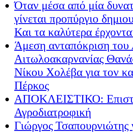
Όταν μέσα από μία δυνατ
γίνεται προπύργιο δημιου
Και τα καλύτερα έρχοντ
Άμεση ανταπόκριση του 
Αιτωλοακαρνανίας Θανά
Νίκου Χολέβα για τον κ
Πέρκος
ΑΠΟΚΛΕΙΣΤΙΚΟ: Επιστρ
Αγροδιατροφική
Γιώργος Τσαπουρνιώτης 