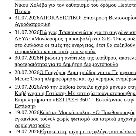
Νίκου Χολέβα για τον καθαρισμό του δρόμου Περίστα
Πέρκος
31.07.2026
ΑΠΟΚΛΕΙΣΤΙΚΟ: Επιστροφή Βελισσαρίου
Αγροδιατροφική
31.07.2026
Γιώργος Τσαπουρνιώτης για τη συγχώνευσ
ΔΕΥΑ: «Μονόδρομος η προσβολή στο ΣτΕ- Όπως αυξ
στο διπλάσιο οι τιμές της ενέργειας, έτσι θα αυξηθούν
τετραπλάσιο και οι τιμές του νερού»
30.07.2026
Η βιώσιμη ανάπτυξη της υπαίθρου, αποτελ
προτεραιότητα για το Δημήτρη Διαμαντόπουλο
28.07.2026
Ο Γρηγόρης Δημητριάδης για τα Περιφερει
Μέσα: Όαση πληροφόρησης και όχι «έρημος ενημέρω
19.07.2026
Από την Εύβοια έστειλε ηχηρό μήνυμα στη
Κυβέρνηση η Εστίαση- Με επιτυχία πραγματοποιήθηκ
Επιμελητήριο το «ΕΣΤΙΑΣΗ 360° – Εστιάζοντας στην
Εστίαση»
19.07.2026
Κώστας Μαρκόπουλος: «Ο Πρωθυπουργός
εγκαινίασε τούνελ χωρίς φωτισμό και ιατρικά μηχανή
χωρίς γιατρούς»
19.07.2026
Ρίχτηκε στη μάχη με τις φλόγες και «έσωσ