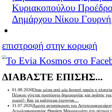
Κυριακοπούλου Προέδρου
Δημάρχου Νίκου Γουρν
επιστροφή στην κορυφή
ΔΙΑΒΑΣΤΕ ΕΠΙΣΗΣ...
01.08.2026
Όταν μέσα από μία δυνατή παρέα η πλατεία
Πέρκου γίνεται προπύργιο δημιουργίας και αγάπης για
χωριό!- Και τα καλύτερα έρχονται…
31.07.2026
Άμεση ανταπόκριση του Αντιπεριφερειάρχ
Αιτωλοακαρνανίας Θανάση Μαυρομμάτη στο αίτημα τ