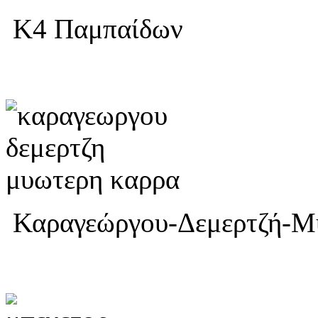
Κ4 Παμπαίδων
Καραγεώργου-Δεμερτζή-Μ