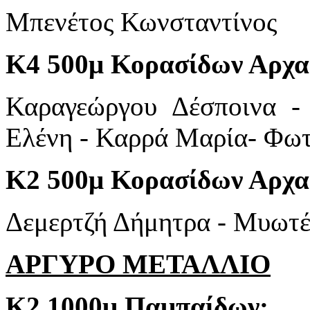
Μπενέτος Κωνσταντίνος
Κ4 500μ Κορασίδων Αρχα
Καραγεώργου Δέσποινα -
Ελένη - Καρρά Μαρία- Φωτ
Κ2 500μ Κορασίδων Αρχα
Δεμερτζή Δήμητρα - Μυωτ
ΑΡΓΥΡΟ ΜΕΤΑΛΛΙΟ
Κ2 1000μ Παμπαίδων: