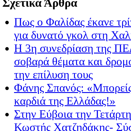
Σχετικά Άρθρα
Πως ο Φαλίδας έκανε τρί
για δυνατό γκολ στη Χαλ
Η 3η συνεδρίαση της ΠΕ
σοβαρά θέματα και δρομο
την επίλυση τους
Φάνης Σπανός: «Μπορείς 
καρδιά της Ελλάδας!»
Στην Εύβοια την Τετάρτ
Κωστής Χατζηδάκης- Σύσ