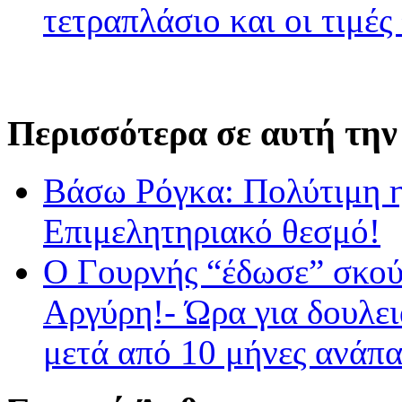
τετραπλάσιο και οι τιμές
Περισσότερα σε αυτή την
Βάσω Ρόγκα: Πολύτιμη η
Επιμελητηριακό θεσμό!
Ο Γουρνής “έδωσε” σκού
Αργύρη!- Ώρα για δουλε
μετά από 10 μήνες ανά