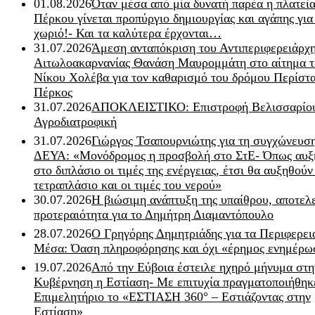
01.08.2026
Όταν μέσα από μία δυνατή παρέα η πλατεία
Πέρκου γίνεται προπύργιο δημιουργίας και αγάπης για
χωριό!- Και τα καλύτερα έρχονται…
31.07.2026
Άμεση ανταπόκριση του Αντιπεριφερειάρχ
Αιτωλοακαρνανίας Θανάση Μαυρομμάτη στο αίτημα τ
Νίκου Χολέβα για τον καθαρισμό του δρόμου Περίστα
Πέρκος
31.07.2026
ΑΠΟΚΛΕΙΣΤΙΚΟ: Επιστροφή Βελισσαρίου
Αγροδιατροφική
31.07.2026
Γιώργος Τσαπουρνιώτης για τη συγχώνευσ
ΔΕΥΑ: «Μονόδρομος η προσβολή στο ΣτΕ- Όπως αυξ
στο διπλάσιο οι τιμές της ενέργειας, έτσι θα αυξηθούν
τετραπλάσιο και οι τιμές του νερού»
30.07.2026
Η βιώσιμη ανάπτυξη της υπαίθρου, αποτελ
προτεραιότητα για το Δημήτρη Διαμαντόπουλο
28.07.2026
Ο Γρηγόρης Δημητριάδης για τα Περιφερει
Μέσα: Όαση πληροφόρησης και όχι «έρημος ενημέρω
19.07.2026
Από την Εύβοια έστειλε ηχηρό μήνυμα στη
Κυβέρνηση η Εστίαση- Με επιτυχία πραγματοποιήθηκ
Επιμελητήριο το «ΕΣΤΙΑΣΗ 360° – Εστιάζοντας στην
Εστίαση»