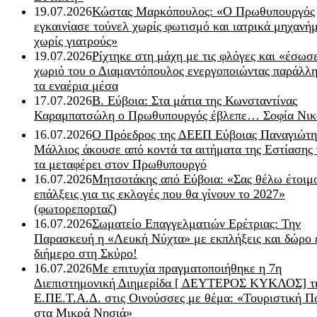
19.07.2026
Κώστας Μαρκόπουλος: «Ο Πρωθυπουργός
εγκαινίασε τούνελ χωρίς φωτισμό και ιατρικά μηχανή
χωρίς γιατρούς»
19.07.2026
Ρίχτηκε στη μάχη με τις φλόγες και «έσωσ
χωριό του ο Διαμαντόπουλος ενεργοποιώντας παράλλη
τα εναέρια μέσα
17.07.2026
Β. Εύβοια: Στα μάτια της Κωνσταντίνας
Καραμπατσώλη ο Πρωθυπουργός έβλεπε… Σοφία Νικ
16.07.2026
Ο Πρόεδρος της ΔΕΕΠ Εύβοιας Παναγιώτη
Μάλλιος άκουσε από κοντά τα αιτήματα της Εστίασης 
τα μεταφέρει στον Πρωθυπουργό
16.07.2026
Μητσοτάκης από Εύβοια: «Σας θέλω έτοιμο
επάλξεις για τις εκλογές που θα γίνουν το 2027»
(φωτορεπορταζ)
16.07.2026
Σωματείο Επαγγελματιών Ερέτριας: Την
Παρασκευή η «Λευκή Νύχτα» με εκπλήξεις και δώρο 
διήμερο στη Σκύρο!
16.07.2026
Με επιτυχία πραγματοποιήθηκε η 7η
Διεπιστημονική Διημερίδα [ ΔEYΤΕΡΟΣ ΚΥΚΛΟΣ] τ
Ε.ΠΕ.Τ.Α.Δ. στις Οινούσσες με θέμα: «Τουριστική Π
στα Μικρά Νησιά»