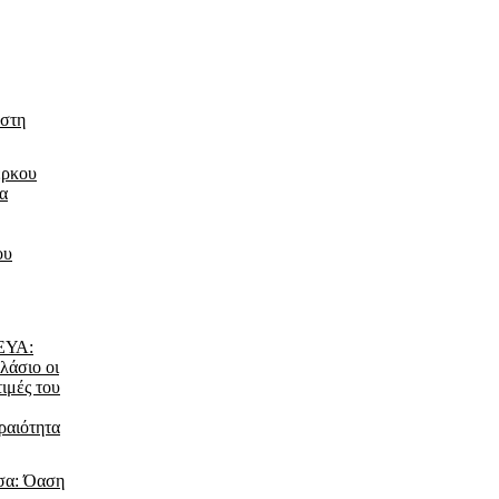
 στη
έρκου
τα
ου
ΔΕΥΑ:
λάσιο οι
τιμές του
ραιότητα
σα: Όαση