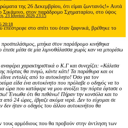
ρώματα της 26 Δεκεμβρίου, ότι είμαι ζωντανός!» Αυτά
ο Σικάμινο, στον παράδρομο Σχηματαρίου, στο ύψος
τη, 23 Ιουνίου 2026 23:15
6 20:18
υ επέστρεφε στο σπίτι του όταν ξαφνικά, βρέθηκε το
αι προσπελάσιμος, μπήκα στον παράδρομο κινήθηκα
το έπεσε μέσα σε μία λιμνοθάλασσα χωρίς καν να μπορέσω
 αναφέρει χαρακτηριστικά ο Κ.Γ και συνεχίζει: «Κάλεσα
της πόρτας θα πνιγώ, κάντε κάτι! Τα παράθυρα και οι
έδινε εντολές από το αυτοκίνητο! Όσο για τον
ο ρεύμα είδα ένα αυτοκίνητο που πρόλαβε ο οδηγός να το
δια ώρα που κατάφερε να μου ανοίξει την πόρτα έφτασε ο
ίσω! Ένιωθα ότι θα πεθάνω! Πήραν την κονσόλα και το
α από 24 ώρες, έβγαζε ακόμα νερά. Δεν το εύχομαι σε
ν δεν ήταν ο οδηγός του άλλου αυτοκινήτου θα
ν τους αρμόδιους που θα προβούν στην άντληση των