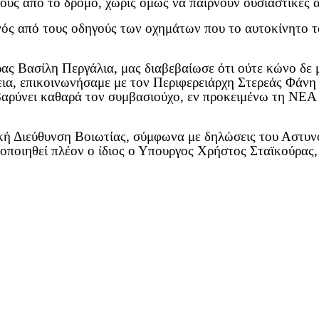
υς από το δρόμο, χωρίς όμως να παίρνουν ουσιαστικές 
 ενός από τους οδηγούς των οχημάτων που το αυτοκίνητο 
ρας Βασίλη Περγάλια, μας διαβεβαίωσε ότι ούτε κώνο δε 
α, επικοινωνήσαμε με τον Περιφερειάρχη Στερεάς Φάνη 
ιβαρύνει καθαρά τον συμβασιούχο, εν προκειμένω τη ΝΕ
ική Διεύθυνση Βοιωτίας, σύμφωνα με δηλώσεις του Αστυ
ποιηθεί πλέον ο ίδιος ο Υπουργος Χρήστος Σταϊκούρας,
.