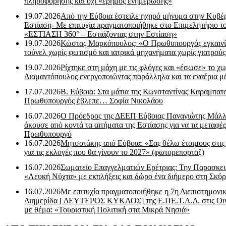
πληροφόρησης και όχι «έρημος ενημέρωσης»
19.07.2026
Από την Εύβοια έστειλε ηχηρό μήνυμα στην Κυβέ
Εστίαση- Με επιτυχία πραγματοποιήθηκε στο Επιμελητήριο τ
«ΕΣΤΙΑΣΗ 360° – Εστιάζοντας στην Εστίαση»
19.07.2026
Κώστας Μαρκόπουλος: «Ο Πρωθυπουργός εγκαιν
τούνελ χωρίς φωτισμό και ιατρικά μηχανήματα χωρίς γιατρού
19.07.2026
Ρίχτηκε στη μάχη με τις φλόγες και «έσωσε» το χω
Διαμαντόπουλος ενεργοποιώντας παράλληλα και τα εναέρια μ
17.07.2026
Β. Εύβοια: Στα μάτια της Κωνσταντίνας Καραμπα
Πρωθυπουργός έβλεπε… Σοφία Νικολάου
16.07.2026
Ο Πρόεδρος της ΔΕΕΠ Εύβοιας Παναγιώτης Μάλλ
άκουσε από κοντά τα αιτήματα της Εστίασης για να τα μεταφέρ
Πρωθυπουργό
16.07.2026
Μητσοτάκης από Εύβοια: «Σας θέλω έτοιμους στις
για τις εκλογές που θα γίνουν το 2027» (φωτορεπορταζ)
16.07.2026
Σωματείο Επαγγελματιών Ερέτριας: Την Παρασκε
«Λευκή Νύχτα» με εκπλήξεις και δώρο ένα διήμερο στη Σκύρ
16.07.2026
Με επιτυχία πραγματοποιήθηκε η 7η Διεπιστημονι
Διημερίδα [ ΔEYΤΕΡΟΣ ΚΥΚΛΟΣ] της Ε.ΠΕ.Τ.Α.Δ. στις Οι
με θέμα: «Τουριστική Πολιτική στα Μικρά Νησιά»