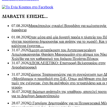
ΔΙΑΒΑΣΤΕ ΕΠΙΣΗΣ...
07.08.2026
Μαρκόπουλος εγκαλεί Βουρδάνο για κωλυσιεργία
διαφάνεια
01.08.2026
Όταν μέσα από μία δυνατή παρέα η πλατεία του Π
γίνεται προπύργιο δημιουργίας και αγάπης για το χωριό!- Και 
καλύτερα έρχονται…
31.07.2026
Άμεση ανταπόκριση του Αντιπεριφερειάρχη
Αιτωλοακαρνανίας Θανάση Μαυρομμάτη στο αίτημα του Νίκ
Χολέβα για τον καθαρισμό του δρόμου Περίστα-Πέρκος
31.07.2026
ΑΠΟΚΛΕΙΣΤΙΚΟ: Επιστροφή Βελισσαρίου στην
Αγροδιατροφική
31.07.2026
Γιώργος Τσαπουρνιώτης για τη συγχώνευση των 
«Μονόδρομος η προσβολή στο ΣτΕ- Όπως αυξήθηκαν στο διπ
τιμές της ενέργειας, έτσι θα αυξηθούν στο τετραπλάσιο και οι 
νερού»
30.07.2026
Η βιώσιμη ανάπτυξη της υπαίθρου, αποτελεί προτε
για το Δημήτρη Διαμαντόπουλο
28.07.2026
Ο Γρηγόρης Δημητριάδης για τα Περιφερειακά Μέ