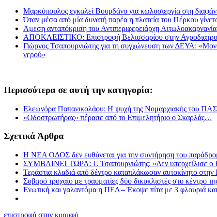
Μαρκόπουλος εγκαλεί Βουρδάνο για κωλυσιεργία στη διαφάν
Όταν μέσα από μία δυνατή παρέα η πλατεία του Πέρκου γίνετα
Άμεση ανταπόκριση του Αντιπεριφερειάρχη Αιτωλοακαρνανί
ΑΠΟΚΛΕΙΣΤΙΚΟ: Επιστροφή Βελισσαρίου στην Αγροδιατρο
Γιώργος Τσαπουρνιώτης για τη συγχώνευση των ΔΕΥΑ: «Μονόδρ
νερού»
Περισσότερα σε αυτή την κατηγορία:
Ελεωνόρα Παπανικολάου: Η ψυχή της Νομαρχιακής του Π
«Οδοστρωτήρας» πέρασε από το Επιμελητήριο ο Σκαρλάς…
Σχετικά Άρθρα
Η ΝΕΑ ΟΔΟΣ δεν ευθύνεται για την συντήρηση του παράδρομο
ΣΥΜΒΑΙΝΕΙ ΤΩΡΑ: Γ. Τσαπουρνιώτης: «Δεν υπερχείλισε ο Κ
Τεράστια κλαδιά από δέντρο καταπλάκωσαν αυτοκίνητο στην 
Σοβαρό τροχαίο με τραυματίες δύο δικυκλιστές στο κέντρο τ
Ενωτική και γαλαντόμα η ΠΕΔ – Έκοψε πίτα με 3 φλουριά κα
επιστροφή στην κορυφή