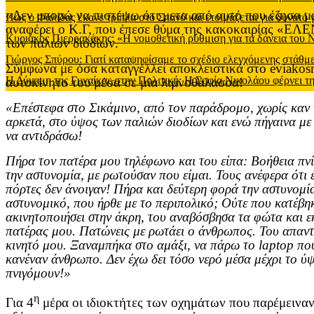
«Δεν μπορώ να πιστέψω ότι μετα από αυτό που έζησα μ
Πως ο Φαλίδας έκανε τρίπλα στο Σπανό και ετοιμάζεται για δυνατό
αναφέρει ο Κ.Γ, που έπεσε θύμα της κακοκαιρίας «ΕΛΕ
Κυριάκος Πιερρακάκης: «Η νομοθετική ρύθμιση για τα δάνεια του
των παλιών διοδίων.
Γιώργος Σπύρου: Γιατί καταψηφίσαμε το σχέδιο ελεγχόμενης στάθ
Σύμφωνα με όσα καταγγέλλει αποκλειστικά στο
eviakos
Η Δύναμη της Γυναίκας στην Πολιτική: Η Σοφία Νικολάου φέρνει τη
αυτοκίνητο του μέσα σε μία λιμνοθάλασσα!
«Επέστεφα στο Σικάμινο, από τον παράδρομο, χωρίς καν 
αρκετά, στο ύψος των παλιών διοδίων και ενώ πήγαινα με
να αντιδράσω!
Πήρα τον πατέρα μου τηλέφωνο και του είπα: Βοήθεια πνί
την αστυνομία, με ρωτούσαν που είμαι. Τους ανέφερα ότι έ
πόρτες δεν άνοιγαν! Πήρα και δεύτερη φορά την αστυνομία
αστυνομικό, που ήρθε με το περιπολικό; Ούτε που κατέβηκ
ακινητοποιήσει στην άκρη, του αναβόσβησα τα φώτα και εκ
πατέρας μου. Πατώνεις με ρωτάει ο άνθρωπος. Του απαντ
κινητό μου. Ξαναμπήκα στο αμάξι, να πάρω το
laptop
που
κανέναν άνθρωπο. Δεν έχω δει τόσο νερό μέσα μέχρι το ύ
πνιγόμουν!»
η
Για 4
μέρα οι ιδιοκτήτες των οχημάτων που παρέμεινα