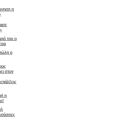
ρνηση η
ο
ίασε
ς»
ριό του ο
έσα
τσώλη ο
ιος
ει στον
 επάλξεις
υή η
ο!
κή
νούσσες