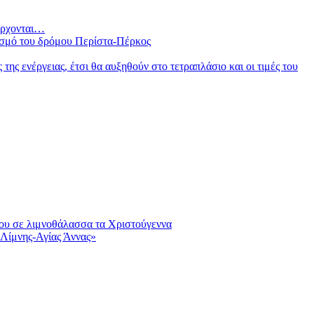
 έρχονται…
ισμό του δρόμου Περίστα-Πέρκος
ς ενέργειας, έτσι θα αυξηθούν στο τετραπλάσιο και οι τιμές του
μου σε λιμνοθάλασσα τα Χριστούγεννα
Λίμνης-Αγίας Άννας»