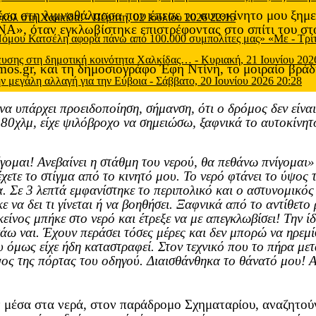
έσα στη λιμνοθάλασσα που έπεσε το αυτοκίνητο μου ξημε
 γκολ στη Χαλκίδα!
-
Πέμπτη, 02 Ιουλίου 2026 22:15
ΝΑ», όταν εγκλωβίστηκε επιστρέφοντας στο σπίτι του στ
 Νόμου Κατσέλη αφορά πάνω από 100.000 συμπολίτες μας» «Με
-
Τρί
μευσης στη δημοτική κοινότητα Χαλκίδας…
-
Κυριακή, 21 Ιουνίου 202
mos
.
gr
, και τη δημοσιογράφο Έφη Ντίνη, το μοιραίο βράδ
ν μεγάλη αλλαγή για την Εύβοια
-
Σάββατο, 20 Ιουνίου 2026 20:28
να υπάρχει προειδοποίηση, σήμανση, ότι ο δρόμος δεν είν
 80χλμ, είχε ψιλόβροχο να σημειώσω, ξαφνικά το αυτοκίνη
γομαι! Ανεβαίνει η στάθμη του νερού, θα πεθάνω πνίγομαι»
χετε το στίγμα από το κινητό μου. Το νερό φτάνει το ύψος 
. Σε 3 λεπτά εμφανίστηκε το περιπολικό και ο αστυνομικός 
ε να δει τι γίνεται ή να βοηθήσει. Ξαφνικά από το αντίθετ
είνος μπήκε στο νερό και έτρεξε να με απεγκλωβίσει! Την ί
άω ναι. Έχουν περάσει τόσες μέρες και δεν μπορώ να ηρεμ
 όμως είχε ήδη καταστραφεί. Στον τεχνικό που το πήρα μετ
ψος της πόρτας του οδηγού. Διαισθάνθηκα το θάνατό μου! Α
ν μέσα στα νερά, στον παράδρομο Σχηματαρίου, αναζητού