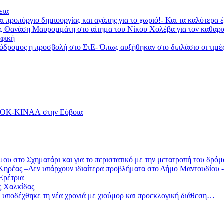
εια
ι προπύργιο δημιουργίας και αγάπης για το χωριό!- Και τα καλύτερα
ας Θανάση Μαυρομμάτη στο αίτημα του Νίκου Χολέβα για τον καθαρ
φική
ομος η προσβολή στο ΣτΕ- Όπως αυξήθηκαν στο διπλάσιο οι τιμές τη
ΑΣΟΚ-ΚΙΝΑΛ στην Εύβοια
υ στο Σχηματάρι και για το περιστατικό με την μετατροπή του δρό
ηρέας –Δεν υπάρχουν ιδιαίτερα προβλήματα στο Δήμο Μαντουδίου -
Ερέτρια
ης Χαλκίδας
ι υποδέχθηκε τη νέα χρονιά με χιούμορ και προεκλογική διάθεση…