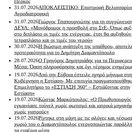
Πέρκος
31.07.2026
ΑΠΟΚΛΕΙΣΤΙΚΟ: Επιστροφή Βελισσαρίου
Αγροδιατροφική
31.07.2026
Γιώργος Τσαπουρνιώτης για τη συγχώνευσ
ΔΕΥΑ: «Μονόδρομος η προσβολή στο ΣτΕ- Όπως αυξ
στο διπλάσιο οι τιμές της ενέργειας, έτσι θα αυξηθούν
τετραπλάσιο και οι τιμές του νερού»
30.07.2026
Η βιώσιμη ανάπτυξη της υπαίθρου, αποτελ
προτεραιότητα για το Δημήτρη Διαμαντόπουλο
28.07.2026
Ο Γρηγόρης Δημητριάδης για τα Περιφερει
Μέσα: Όαση πληροφόρησης και όχι «έρημος ενημέρω
19.07.2026
Από την Εύβοια έστειλε ηχηρό μήνυμα στη
Κυβέρνηση η Εστίαση- Με επιτυχία πραγματοποιήθηκ
Επιμελητήριο το «ΕΣΤΙΑΣΗ 360° – Εστιάζοντας στην
Εστίαση»
19.07.2026
Κώστας Μαρκόπουλος: «Ο Πρωθυπουργός
εγκαινίασε τούνελ χωρίς φωτισμό και ιατρικά μηχανή
χωρίς γιατρούς»
19.07.2026
Ρίχτηκε στη μάχη με τις φλόγες και «έσωσ
χωριό του ο Διαμαντόπουλος ενεργοποιώντας παράλλη
τα εναέρια μέσα