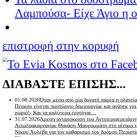
Λαμπούσα- Είχε Άγιο η ο
επιστροφή στην κορυφή
ΔΙΑΒΑΣΤΕ ΕΠΙΣΗΣ...
01.08.2026
Όταν μέσα από μία δυνατή παρέα η πλατεία
Πέρκου γίνεται προπύργιο δημιουργίας και αγάπης για
χωριό!- Και τα καλύτερα έρχονται…
31.07.2026
Άμεση ανταπόκριση του Αντιπεριφερειάρχ
Αιτωλοακαρνανίας Θανάση Μαυρομμάτη στο αίτημα τ
Νίκου Χολέβα για τον καθαρισμό του δρόμου Περίστα