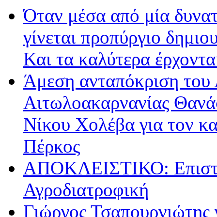
Όταν μέσα από μία δυνατ
γίνεται προπύργιο δημιου
Και τα καλύτερα έρχοντ
Άμεση ανταπόκριση του 
Αιτωλοακαρνανίας Θανά
Νίκου Χολέβα για τον κ
Πέρκος
ΑΠΟΚΛΕΙΣΤΙΚΟ: Επιστρ
Αγροδιατροφική
Γιώργος Τσαπουρνιώτης 