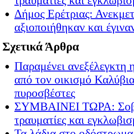
τραυματίες και εγκλωβισ
Δήμος Ερέτριας: Ανεκμετ
αξιοποιήθηκαν και έγινα
Σχετικά Άρθρα
Παραμένει ανεξέλεγκτη 
από τον οικισμό Καλύβια
πυροσβέστες
ΣΥΜΒΑΙΝΕΙ ΤΩΡΑ: Σοβα
τραυματίες και εγκλωβισ
Τα λάδια στο οδόστρωμα