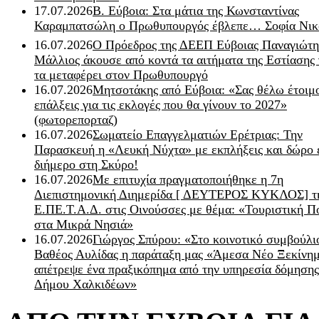
17.07.2026
Β. Εύβοια: Στα μάτια της Κωνσταντίνας
Καραμπατσώλη ο Πρωθυπουργός έβλεπε… Σοφία Νικ
16.07.2026
Ο Πρόεδρος της ΔΕΕΠ Εύβοιας Παναγιώτη
Μάλλιος άκουσε από κοντά τα αιτήματα της Εστίασης 
τα μεταφέρει στον Πρωθυπουργό
16.07.2026
Μητσοτάκης από Εύβοια: «Σας θέλω έτοιμο
επάλξεις για τις εκλογές που θα γίνουν το 2027»
(φωτορεπορταζ)
16.07.2026
Σωματείο Επαγγελματιών Ερέτριας: Την
Παρασκευή η «Λευκή Νύχτα» με εκπλήξεις και δώρο 
διήμερο στη Σκύρο!
16.07.2026
Με επιτυχία πραγματοποιήθηκε η 7η
Διεπιστημονική Διημερίδα [ ΔEYΤΕΡΟΣ ΚΥΚΛΟΣ] τ
Ε.ΠΕ.Τ.Α.Δ. στις Οινούσσες με θέμα: «Τουριστική Π
στα Μικρά Νησιά»
16.07.2026
Γιώργος Σπύρου: «Στο κοινοτικό συμβούλι
Βαθέος Αυλίδας η παράταξη μας «Άμεσα Νέο Ξεκίνη
απέτρεψε ένα πραξικόπημα από την υπηρεσία δόμησης
Δήμου Χαλκιδέων»