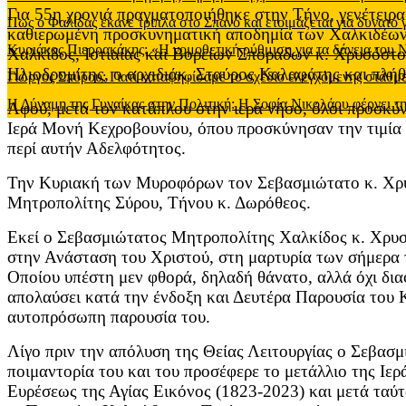
Για 55η χρονιά πραγματοποιήθηκε στην Τήνο, γενέτειρ
Πως ο Φαλίδας έκανε τρίπλα στο Σπανό και ετοιμάζεται για δυνατό
καθιερωμένη προσκυνηματική αποδημία των Χαλκιδέων,
Κυριάκος Πιερρακάκης: «Η νομοθετική ρύθμιση για τα δάνεια του
Χαλκίδος, Ιστιαίας και Βορείων Σποράδων κ. Χρυσόστο
Ηλιοδρομίτης, ο αρχιδιάκ. Σταύρος Καλαφάτης και πλ
Γιώργος Σπύρου: Γιατί καταψηφίσαμε το σχέδιο ελεγχόμενης στάθ
Η Δύναμη της Γυναίκας στην Πολιτική: Η Σοφία Νικολάου φέρνει τη
Αφού, μετά τον κατάπλου στην ιερά νήσο, όλοι προσκ
Ιερά Μονή Κεχροβουνίου, όπου προσκύνησαν την τιμία κ
περί αυτήν Αδελφότητος.
Την Κυριακή των Μυροφόρων τον Σεβασμιώτατο κ. Χρυσ
Μητροπολίτης Σύρου, Τήνου κ. Δωρόθεος.
Εκεί ο Σεβασμιώτατος Μητροπολίτης Χαλκίδος κ. Χρυσό
στην Ανάσταση του Χριστού, στη μαρτυρία των σήμερα
Οποίου υπέστη μεν φθορά, δηλαδή θάνατο, αλλά όχι δια
απολαύσει κατά την ένδοξη και Δευτέρα Παρουσία του 
αυτοπρόσωπη παρουσία του.
Λίγο πριν την απόλυση της Θείας Λειτουργίας ο Σεβασμ
ποιμαντορία του και του προσέφερε το μετάλλιο της Ιε
Ευρέσεως της Αγίας Εικόνος (1823-2023) και μετά ταύ