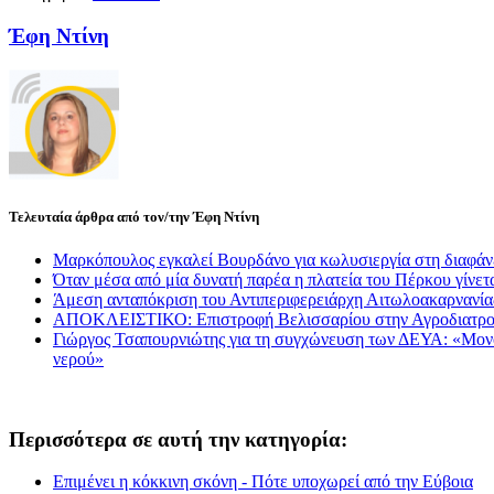
Έφη Ντίνη
Τελευταία άρθρα από τον/την Έφη Ντίνη
Μαρκόπουλος εγκαλεί Βουρδάνο για κωλυσιεργία στη διαφάν
Όταν μέσα από μία δυνατή παρέα η πλατεία του Πέρκου γίνετα
Άμεση ανταπόκριση του Αντιπεριφερειάρχη Αιτωλοακαρνανί
ΑΠΟΚΛΕΙΣΤΙΚΟ: Επιστροφή Βελισσαρίου στην Αγροδιατρο
Γιώργος Τσαπουρνιώτης για τη συγχώνευση των ΔΕΥΑ: «Μονόδρ
νερού»
Περισσότερα σε αυτή την κατηγορία:
Επιμένει η κόκκινη σκόνη - Πότε υποχωρεί από την Εύβοια