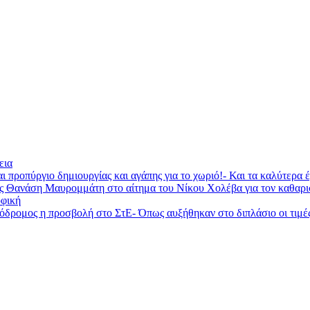
εια
ι προπύργιο δημιουργίας και αγάπης για το χωριό!- Και τα καλύτερα
ας Θανάση Μαυρομμάτη στο αίτημα του Νίκου Χολέβα για τον καθαρ
φική
ομος η προσβολή στο ΣτΕ- Όπως αυξήθηκαν στο διπλάσιο οι τιμές τη