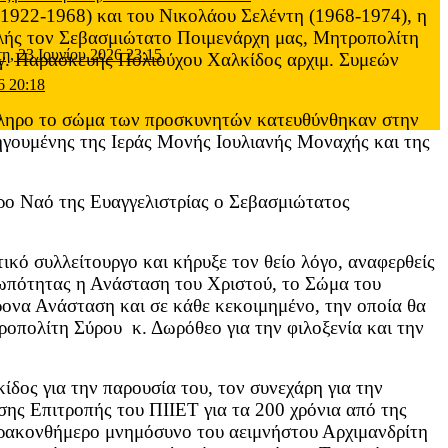
(1922-1968) και του Νικολάου Σελέντη (1968-1974), η
λής τον Σεβασμιώτατο Ποιμενάρχη μας, Μητροπολίτη
τη, 23 Ιουνίου 2026 23:15
Αγ. Παρασκευής Πολιούχου Χαλκίδος αρχιμ. Συμεών
6 20:18
κληρο το σώμα των προσκυνητών κατευθύνθηκαν στην
ηγουμένης της Ιεράς Μονής Ιουλιανής Μοναχής και της
ο Ναό της Ευαγγελιστρίας ο Σεβασμιώτατος
ό συλλείτουργο και κήρυξε τον θείο λόγο, αναφερθείς
ρωπότητας η Ανάσταση του Χριστού, το Σώμα του
ρονα Ανάσταση και σε κάθε κεκοιμημένο, την οποία θα
ροπολίτη Σύρου κ. Δωρόθεο για την φιλοξενία και την
δος για την παρουσία του, τον συνεχάρη για την
σης Επιτροπής του ΠΙΙΕΤ για τα 200 χρόνια από της
σαρακονθήμερο μνημόσυνο του αειμνήστου Αρχιμανδρίτη