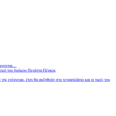
 έρχονται…
ισμό του δρόμου Περίστα-Πέρκος
ς ενέργειας, έτσι θα αυξηθούν στο τετραπλάσιο και οι τιμές του