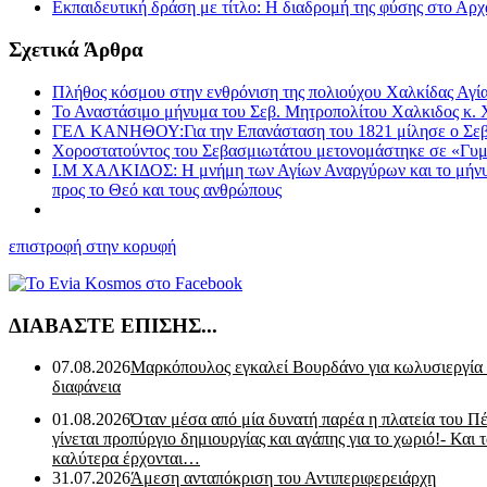
Εκπαιδευτική δράση με τίτλο: Η διαδρομή της φύσης στο Α
Σχετικά Άρθρα
Πλήθος κόσμου στην ενθρόνιση της πολιούχου Χαλκίδας Αγί
Το Αναστάσιμο μήνυμα του Σεβ. Μητροπολίτου Χαλκιδος κ.
ΓΕΛ ΚΑΝΗΘΟΥ:Για την Επανάσταση του 1821 μίλησε ο Σεβα
Χοροστατούντος του Σεβασμιωτάτου μετονομάστηκε σε «Γυμ
Ι.Μ ΧΑΛΚΙΔΟΣ: Η μνήμη των Αγίων Αναργύρων και το μήνυμα 
προς το Θεό και τους ανθρώπους
επιστροφή στην κορυφή
ΔΙΑΒΑΣΤΕ ΕΠΙΣΗΣ...
07.08.2026
Μαρκόπουλος εγκαλεί Βουρδάνο για κωλυσιεργία
διαφάνεια
01.08.2026
Όταν μέσα από μία δυνατή παρέα η πλατεία του Π
γίνεται προπύργιο δημιουργίας και αγάπης για το χωριό!- Και 
καλύτερα έρχονται…
31.07.2026
Άμεση ανταπόκριση του Αντιπεριφερειάρχη