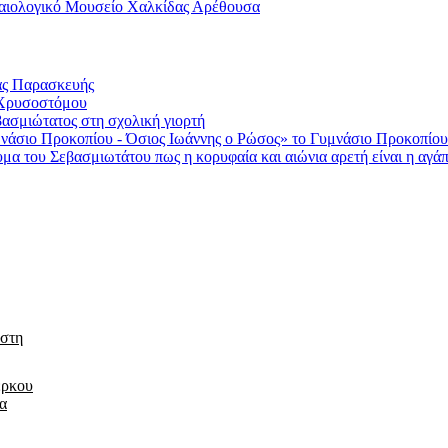
ρχαιολογικό Μουσείο Χαλκίδας Αρέθουσα
ας Παρασκευής
 Χρυσοστόμου
σμιώτατος στη σχολική γιορτή
νάσιο Προκοπίου - Όσιος Ιωάννης ο Ρώσος» το Γυμνάσιο Προκοπίου
του Σεβασμιωτάτου πως η κορυφαία και αιώνια αρετή είναι η αγάπη 
 στη
έρκου
τα