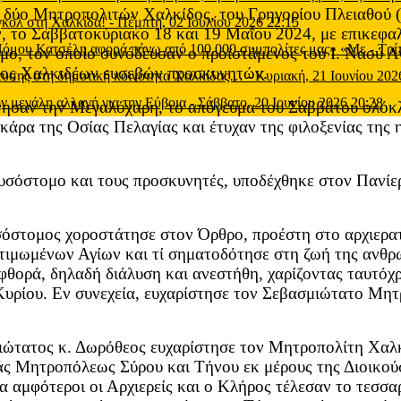
α δύο Μητροπολιτών Χαλκίδος, του Γρηγορίου Πλειαθού 
 γκολ στη Χαλκίδα!
-
Πέμπτη, 02 Ιουλίου 2026 22:15
 το Σαββατοκύριακο 18 και 19 Μαΐου 2024, με επικεφα
 Νόμου Κατσέλη αφορά πάνω από 100.000 συμπολίτες μας» «Με
-
Τρί
μο, τον οποίο συνόδευσαν ο προϊστάμενος του Ι. Ναού 
ήθος Χαλκιδέων ευσεβών προσκυνητών.
μευσης στη δημοτική κοινότητα Χαλκίδας…
-
Κυριακή, 21 Ιουνίου 202
ν μεγάλη αλλαγή για την Εύβοια
-
Σάββατο, 20 Ιουνίου 2026 20:28
ύνησαν την Μεγαλόχαρη, το απόγευμα του Σαββάτου ολό
άρα της Οσίας Πελαγίας και έτυχαν της φιλοξενίας της 
όστομο και τους προσκυνητές, υποδέχθηκε στον Πανίερ
στομος χοροστάτησε στον Όρθρο, προέστη στο αρχιερατικ
 τιμωμένων Αγίων και τί σηματοδότησε στη ζωή της ανθ
φθορά, δηλαδή διάλυση και ανεστήθη, χαρίζοντας ταυτόχ
Κυρίου. Εν συνεχεία, ευχαρίστησε τον Σεβασμιώτατο Μητ
ιώτατος κ. Δωρόθεος ευχαρίστησε τον Μητροπολίτη Χαλκί
ράς Μητροπόλεως Σύρου και Τήνου εκ μέρους της Διοικού
τα αμφότεροι οι Αρχιερείς και ο Κλήρος τέλεσαν το τεσ