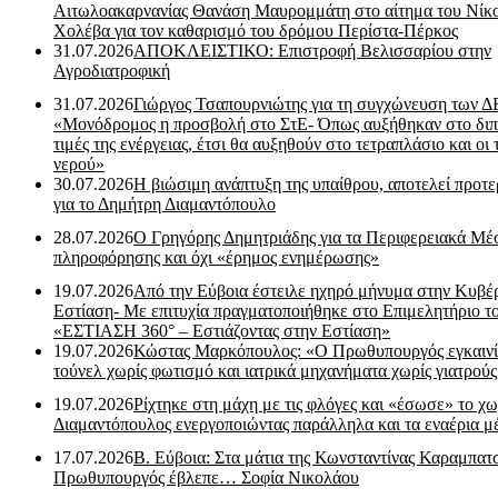
Αιτωλοακαρνανίας Θανάση Μαυρομμάτη στο αίτημα του Νίκ
Χολέβα για τον καθαρισμό του δρόμου Περίστα-Πέρκος
31.07.2026
ΑΠΟΚΛΕΙΣΤΙΚΟ: Επιστροφή Βελισσαρίου στην
Αγροδιατροφική
31.07.2026
Γιώργος Τσαπουρνιώτης για τη συγχώνευση των 
«Μονόδρομος η προσβολή στο ΣτΕ- Όπως αυξήθηκαν στο διπ
τιμές της ενέργειας, έτσι θα αυξηθούν στο τετραπλάσιο και οι 
νερού»
30.07.2026
Η βιώσιμη ανάπτυξη της υπαίθρου, αποτελεί προτε
για το Δημήτρη Διαμαντόπουλο
28.07.2026
Ο Γρηγόρης Δημητριάδης για τα Περιφερειακά Μέ
πληροφόρησης και όχι «έρημος ενημέρωσης»
19.07.2026
Από την Εύβοια έστειλε ηχηρό μήνυμα στην Κυβέ
Εστίαση- Με επιτυχία πραγματοποιήθηκε στο Επιμελητήριο τ
«ΕΣΤΙΑΣΗ 360° – Εστιάζοντας στην Εστίαση»
19.07.2026
Κώστας Μαρκόπουλος: «Ο Πρωθυπουργός εγκαιν
τούνελ χωρίς φωτισμό και ιατρικά μηχανήματα χωρίς γιατρού
19.07.2026
Ρίχτηκε στη μάχη με τις φλόγες και «έσωσε» το χω
Διαμαντόπουλος ενεργοποιώντας παράλληλα και τα εναέρια μ
17.07.2026
Β. Εύβοια: Στα μάτια της Κωνσταντίνας Καραμπα
Πρωθυπουργός έβλεπε… Σοφία Νικολάου