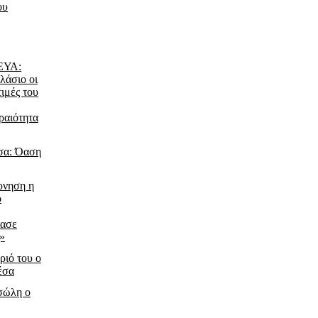
ου
ΔΕΥΑ:
λάσιο οι
τιμές του
ραιότητα
σα: Όαση
ρνηση η
ο
ίασε
ς»
ριό του ο
έσα
τσώλη ο