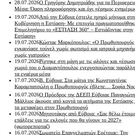
28.07.2026
Ο Γρηγόρης Δημητριάδης για τα Περιφερει
Μέσα: Όαση πληροφόρησης και όχι «έρημος ενημέρω
19.07.2026
Από την Εύβοια έστειλε ηχηρό μήνυμα στη
Κυβέρνηση η Εστίαση- Με επιτυχία πραγματοποιήθηκ
Επιμελητήριο το «ΕΣΤΙΑΣΗ 360° – Εστιάζοντας στην
Εστίαση»
19.07.2026
Κώστας Μαρκόπουλος: «Ο Πρωθυπουργός
εγκαινίασε τούνελ χωρίς φωτισμό και ιατρικά μηχανή
χωρίς γιατρούς»
19.07.2026
Ρίχτηκε στη μάχη με τις φλόγες και «έσωσ
χωριό του ο Διαμαντόπουλος ενεργοποιώντας παράλλη
τα εναέρια μέσα
17.07.2026
Β. Εύβοια: Στα μάτια της Κωνσταντίνας
Καραμπατσώλη ο Πρωθυπουργός έβλεπε… Σοφία Νικ
16.07.2026
Ο Πρόεδρος της ΔΕΕΠ Εύβοιας Παναγιώτη
Μάλλιος άκουσε από κοντά τα αιτήματα της Εστίασης 
τα μεταφέρει στον Πρωθυπουργό
16.07.2026
Μητσοτάκης από Εύβοια: «Σας θέλω έτοιμο
επάλξεις για τις εκλογές που θα γίνουν το 2027»
(φωτορεπορταζ)
16.07.2026
Σωματείο Επαγγελματιών Ερέτριας: Την