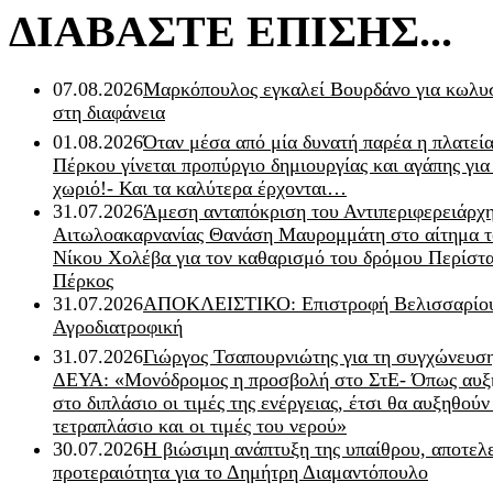
ΔΙΑΒΑΣΤΕ ΕΠΙΣΗΣ...
07.08.2026
Μαρκόπουλος εγκαλεί Βουρδάνο για κωλυσ
στη διαφάνεια
01.08.2026
Όταν μέσα από μία δυνατή παρέα η πλατεία
Πέρκου γίνεται προπύργιο δημιουργίας και αγάπης για
χωριό!- Και τα καλύτερα έρχονται…
31.07.2026
Άμεση ανταπόκριση του Αντιπεριφερειάρχ
Αιτωλοακαρνανίας Θανάση Μαυρομμάτη στο αίτημα τ
Νίκου Χολέβα για τον καθαρισμό του δρόμου Περίστα
Πέρκος
31.07.2026
ΑΠΟΚΛΕΙΣΤΙΚΟ: Επιστροφή Βελισσαρίου
Αγροδιατροφική
31.07.2026
Γιώργος Τσαπουρνιώτης για τη συγχώνευσ
ΔΕΥΑ: «Μονόδρομος η προσβολή στο ΣτΕ- Όπως αυξ
στο διπλάσιο οι τιμές της ενέργειας, έτσι θα αυξηθούν
τετραπλάσιο και οι τιμές του νερού»
30.07.2026
Η βιώσιμη ανάπτυξη της υπαίθρου, αποτελ
προτεραιότητα για το Δημήτρη Διαμαντόπουλο