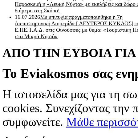
Παρασκευή η «Λευκή Νύχτα» με εκπλήξεις και δώρο 
διήμερο στη Σκύρο!
16.07.2026
Με επιτυχία πραγματοποιήθηκε η 7η
Διεπιστημονική Διημερίδα [ ΔEYΤΕΡΟΣ ΚΥΚΛΟΣ] τ
Ε.ΠΕ.Τ.Α.Δ. στις Οινούσσες με θέμα: «Τουριστική Π
στα Μικρά Νησιά»
ΑΠΟ ΤΗΝ ΕΥΒΟΙΑ ΓΙ
Το Eviakosmos σας ενη
Η ιστοσελίδα μας για τη σω
cookies. Συνεχίζοντας την 
συμφωνείτε.
Μάθε περισσό