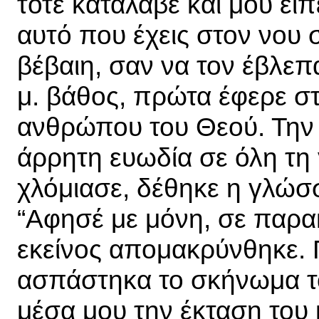
τότε κατάλαβε και μου είπε
αυτό που έχεις στον νου σ
βέβαιη, σαν να τον έβλεπ
μ. βάθος, πρώτα έφερε στ
ανθρώπου του Θεού. Την ί
άρρητη ευωδία σε όλη τη
χλόμιασε, δέθηκε η γλώσσα
“Αφησέ με μόνη, σε παρακ
εκείνος απομακρύνθηκε. Γ
ασπάστηκα το σκήνωμα το
μέσα μου την έκταση του 