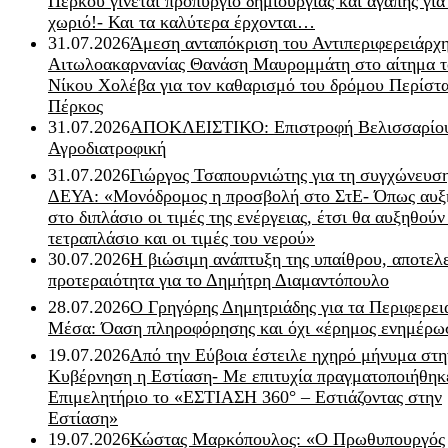
Πέρκου γίνεται προπύργιο δημιουργίας και αγάπης για
χωριό!- Και τα καλύτερα έρχονται…
31.07.2026
Άμεση ανταπόκριση του Αντιπεριφερειάρχ
Αιτωλοακαρνανίας Θανάση Μαυρομμάτη στο αίτημα τ
Νίκου Χολέβα για τον καθαρισμό του δρόμου Περίστα
Πέρκος
31.07.2026
ΑΠΟΚΛΕΙΣΤΙΚΟ: Επιστροφή Βελισσαρίου
Αγροδιατροφική
31.07.2026
Γιώργος Τσαπουρνιώτης για τη συγχώνευσ
ΔΕΥΑ: «Μονόδρομος η προσβολή στο ΣτΕ- Όπως αυξ
στο διπλάσιο οι τιμές της ενέργειας, έτσι θα αυξηθούν
τετραπλάσιο και οι τιμές του νερού»
30.07.2026
Η βιώσιμη ανάπτυξη της υπαίθρου, αποτελ
προτεραιότητα για το Δημήτρη Διαμαντόπουλο
28.07.2026
Ο Γρηγόρης Δημητριάδης για τα Περιφερει
Μέσα: Όαση πληροφόρησης και όχι «έρημος ενημέρω
19.07.2026
Από την Εύβοια έστειλε ηχηρό μήνυμα στη
Κυβέρνηση η Εστίαση- Με επιτυχία πραγματοποιήθηκ
Επιμελητήριο το «ΕΣΤΙΑΣΗ 360° – Εστιάζοντας στην
Εστίαση»
19.07.2026
Κώστας Μαρκόπουλος: «Ο Πρωθυπουργός