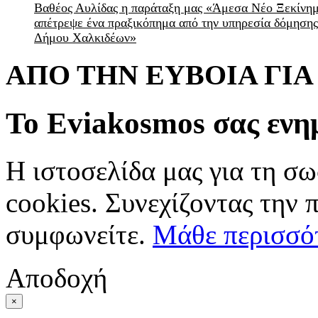
Βαθέος Αυλίδας η παράταξη μας «Άμεσα Νέο Ξεκίνη
απέτρεψε ένα πραξικόπημα από την υπηρεσία δόμησης
Δήμου Χαλκιδέων»
ΑΠΟ ΤΗΝ ΕΥΒΟΙΑ ΓΙ
Το Eviakosmos σας ενη
Η ιστοσελίδα μας για τη σω
cookies. Συνεχίζοντας την 
συμφωνείτε.
Μάθε περισσό
Αποδοχή
×