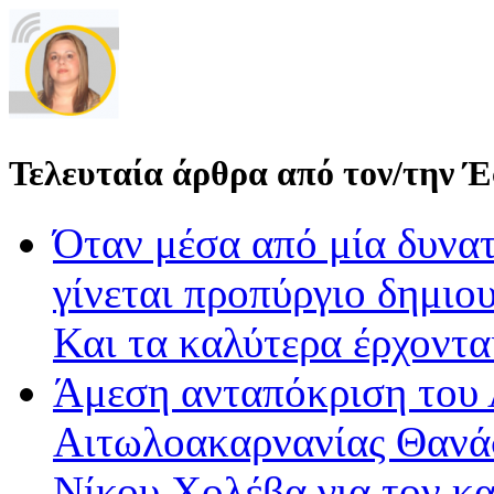
Τελευταία άρθρα από τον/την 
Όταν μέσα από μία δυνατ
γίνεται προπύργιο δημιου
Και τα καλύτερα έρχοντ
Άμεση ανταπόκριση του 
Αιτωλοακαρνανίας Θανά
Νίκου Χολέβα για τον κ