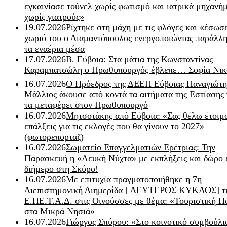
εγκαινίασε τούνελ χωρίς φωτισμό και ιατρικά μηχανή
χωρίς γιατρούς»
19.07.2026
Ρίχτηκε στη μάχη με τις φλόγες και «έσωσ
χωριό του ο Διαμαντόπουλος ενεργοποιώντας παράλλη
τα εναέρια μέσα
17.07.2026
Β. Εύβοια: Στα μάτια της Κωνσταντίνας
Καραμπατσώλη ο Πρωθυπουργός έβλεπε… Σοφία Νικ
16.07.2026
Ο Πρόεδρος της ΔΕΕΠ Εύβοιας Παναγιώτη
Μάλλιος άκουσε από κοντά τα αιτήματα της Εστίασης 
τα μεταφέρει στον Πρωθυπουργό
16.07.2026
Μητσοτάκης από Εύβοια: «Σας θέλω έτοιμο
επάλξεις για τις εκλογές που θα γίνουν το 2027»
(φωτορεπορταζ)
16.07.2026
Σωματείο Επαγγελματιών Ερέτριας: Την
Παρασκευή η «Λευκή Νύχτα» με εκπλήξεις και δώρο 
διήμερο στη Σκύρο!
16.07.2026
Με επιτυχία πραγματοποιήθηκε η 7η
Διεπιστημονική Διημερίδα [ ΔEYΤΕΡΟΣ ΚΥΚΛΟΣ] τ
Ε.ΠΕ.Τ.Α.Δ. στις Οινούσσες με θέμα: «Τουριστική Π
στα Μικρά Νησιά»
16.07.2026
Γιώργος Σπύρου: «Στο κοινοτικό συμβούλι