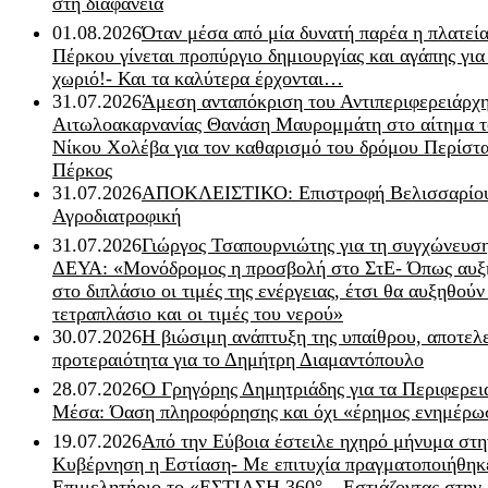
στη διαφάνεια
01.08.2026
Όταν μέσα από μία δυνατή παρέα η πλατεία
Πέρκου γίνεται προπύργιο δημιουργίας και αγάπης για
χωριό!- Και τα καλύτερα έρχονται…
31.07.2026
Άμεση ανταπόκριση του Αντιπεριφερειάρχ
Αιτωλοακαρνανίας Θανάση Μαυρομμάτη στο αίτημα τ
Νίκου Χολέβα για τον καθαρισμό του δρόμου Περίστα
Πέρκος
31.07.2026
ΑΠΟΚΛΕΙΣΤΙΚΟ: Επιστροφή Βελισσαρίου
Αγροδιατροφική
31.07.2026
Γιώργος Τσαπουρνιώτης για τη συγχώνευσ
ΔΕΥΑ: «Μονόδρομος η προσβολή στο ΣτΕ- Όπως αυξ
στο διπλάσιο οι τιμές της ενέργειας, έτσι θα αυξηθούν
τετραπλάσιο και οι τιμές του νερού»
30.07.2026
Η βιώσιμη ανάπτυξη της υπαίθρου, αποτελ
προτεραιότητα για το Δημήτρη Διαμαντόπουλο
28.07.2026
Ο Γρηγόρης Δημητριάδης για τα Περιφερει
Μέσα: Όαση πληροφόρησης και όχι «έρημος ενημέρω
19.07.2026
Από την Εύβοια έστειλε ηχηρό μήνυμα στη
Κυβέρνηση η Εστίαση- Με επιτυχία πραγματοποιήθηκ
Επιμελητήριο το «ΕΣΤΙΑΣΗ 360° – Εστιάζοντας στην