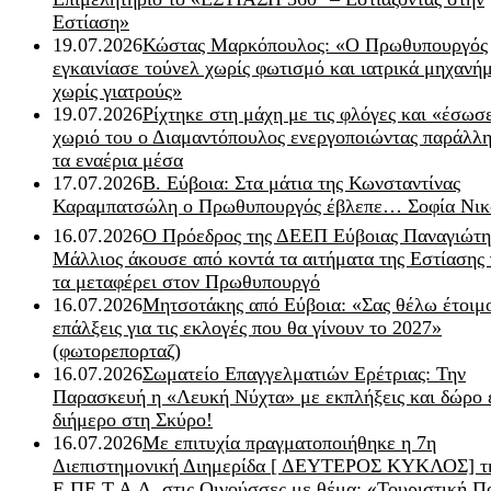
Εστίαση»
19.07.2026
Κώστας Μαρκόπουλος: «Ο Πρωθυπουργός
εγκαινίασε τούνελ χωρίς φωτισμό και ιατρικά μηχανή
χωρίς γιατρούς»
19.07.2026
Ρίχτηκε στη μάχη με τις φλόγες και «έσωσ
χωριό του ο Διαμαντόπουλος ενεργοποιώντας παράλλη
τα εναέρια μέσα
17.07.2026
Β. Εύβοια: Στα μάτια της Κωνσταντίνας
Καραμπατσώλη ο Πρωθυπουργός έβλεπε… Σοφία Νικ
16.07.2026
Ο Πρόεδρος της ΔΕΕΠ Εύβοιας Παναγιώτη
Μάλλιος άκουσε από κοντά τα αιτήματα της Εστίασης 
τα μεταφέρει στον Πρωθυπουργό
16.07.2026
Μητσοτάκης από Εύβοια: «Σας θέλω έτοιμο
επάλξεις για τις εκλογές που θα γίνουν το 2027»
(φωτορεπορταζ)
16.07.2026
Σωματείο Επαγγελματιών Ερέτριας: Την
Παρασκευή η «Λευκή Νύχτα» με εκπλήξεις και δώρο 
διήμερο στη Σκύρο!
16.07.2026
Με επιτυχία πραγματοποιήθηκε η 7η
Διεπιστημονική Διημερίδα [ ΔEYΤΕΡΟΣ ΚΥΚΛΟΣ] τ
Ε.ΠΕ.Τ.Α.Δ. στις Οινούσσες με θέμα: «Τουριστική Π