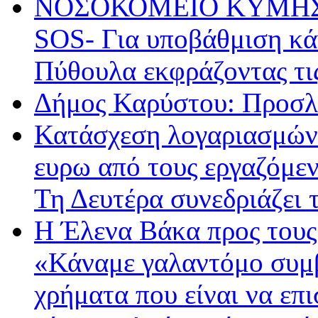
ΝΟΣΟΚΟΜΕΙΟ ΚΥΜΗΣ: Ο
SOS- Για υποβάθμιση κά
Πύθουλα εκφράζοντας τις
Δήμος Καρύστου: Προσλή
Κατάσχεση λογαριασμών
ευρω από τους εργαζόμεν
Τη Δευτέρα συνεδριάζει 
Η Έλενα Βάκα προς του
«Κάναμε γαλαντόμο συμβ
χρήματα που είναι να επ