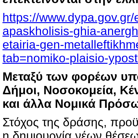
https://www.dypa.gov.gr
apaskholisis-ghia-anergh
etairia-gen-metalleftikhm
tab=nomiko-plaisio-yposti
Μεταξύ των φορέων υπο
Δήμοι, Νοσοκομεία, Κέ
και άλλα Νομικά Πρόσω
Στόχος της δράσης, προϋ
η δημιουργία νέων θέσε