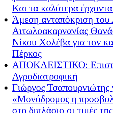
Και τα καλύτερα έρχοντ
Άμεση ανταπόκριση του 
Αιτωλοακαρνανίας Θανά
Νίκου Χολέβα για τον κ
Πέρκος
ΑΠΟΚΛΕΙΣΤΙΚΟ: Επιστρ
Αγροδιατροφική
Γιώργος Τσαπουρνιώτης 
«Μονόδρομος η προσβολ
στο διπλάσιο οι τιμές τη