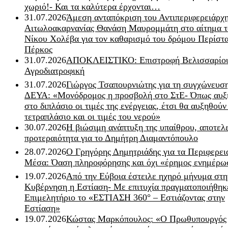
χωριό!- Και τα καλύτερα έρχονται…
31.07.2026
Άμεση ανταπόκριση του Αντιπεριφερειάρχ
Αιτωλοακαρνανίας Θανάση Μαυρομμάτη στο αίτημα τ
Νίκου Χολέβα για τον καθαρισμό του δρόμου Περίστα
Πέρκος
31.07.2026
ΑΠΟΚΛΕΙΣΤΙΚΟ: Επιστροφή Βελισσαρίου
Αγροδιατροφική
31.07.2026
Γιώργος Τσαπουρνιώτης για τη συγχώνευσ
ΔΕΥΑ: «Μονόδρομος η προσβολή στο ΣτΕ- Όπως αυξ
στο διπλάσιο οι τιμές της ενέργειας, έτσι θα αυξηθούν
τετραπλάσιο και οι τιμές του νερού»
30.07.2026
Η βιώσιμη ανάπτυξη της υπαίθρου, αποτελ
προτεραιότητα για το Δημήτρη Διαμαντόπουλο
28.07.2026
Ο Γρηγόρης Δημητριάδης για τα Περιφερει
Μέσα: Όαση πληροφόρησης και όχι «έρημος ενημέρω
19.07.2026
Από την Εύβοια έστειλε ηχηρό μήνυμα στη
Κυβέρνηση η Εστίαση- Με επιτυχία πραγματοποιήθηκ
Επιμελητήριο το «ΕΣΤΙΑΣΗ 360° – Εστιάζοντας στην
Εστίαση»
19.07.2026
Κώστας Μαρκόπουλος: «Ο Πρωθυπουργός