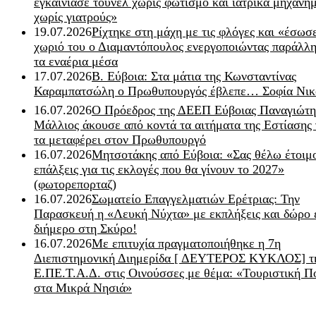
εγκαινίασε τούνελ χωρίς φωτισμό και ιατρικά μηχανή
χωρίς γιατρούς»
19.07.2026
Ρίχτηκε στη μάχη με τις φλόγες και «έσωσ
χωριό του ο Διαμαντόπουλος ενεργοποιώντας παράλλη
τα εναέρια μέσα
17.07.2026
Β. Εύβοια: Στα μάτια της Κωνσταντίνας
Καραμπατσώλη ο Πρωθυπουργός έβλεπε… Σοφία Νικ
16.07.2026
Ο Πρόεδρος της ΔΕΕΠ Εύβοιας Παναγιώτη
Μάλλιος άκουσε από κοντά τα αιτήματα της Εστίασης 
τα μεταφέρει στον Πρωθυπουργό
16.07.2026
Μητσοτάκης από Εύβοια: «Σας θέλω έτοιμο
επάλξεις για τις εκλογές που θα γίνουν το 2027»
(φωτορεπορταζ)
16.07.2026
Σωματείο Επαγγελματιών Ερέτριας: Την
Παρασκευή η «Λευκή Νύχτα» με εκπλήξεις και δώρο 
διήμερο στη Σκύρο!
16.07.2026
Με επιτυχία πραγματοποιήθηκε η 7η
Διεπιστημονική Διημερίδα [ ΔEYΤΕΡΟΣ ΚΥΚΛΟΣ] τ
Ε.ΠΕ.Τ.Α.Δ. στις Οινούσσες με θέμα: «Τουριστική Π
στα Μικρά Νησιά»