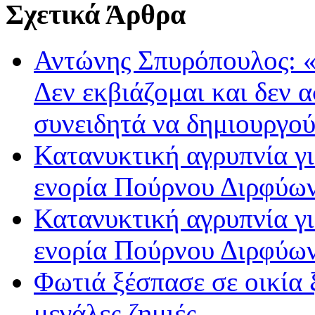
Σχετικά Άρθρα
Αντώνης Σπυρόπουλος: 
Δεν εκβιάζομαι και δεν 
συνειδητά να δημιουργού
Κατανυκτική αγρυπνία γι
ενορία Πούρνου Διρφύω
Κατανυκτική αγρυπνία γι
ενορία Πούρνου Διρφύω
Φωτιά ξέσπασε σε οικία
μεγάλες ζημιές