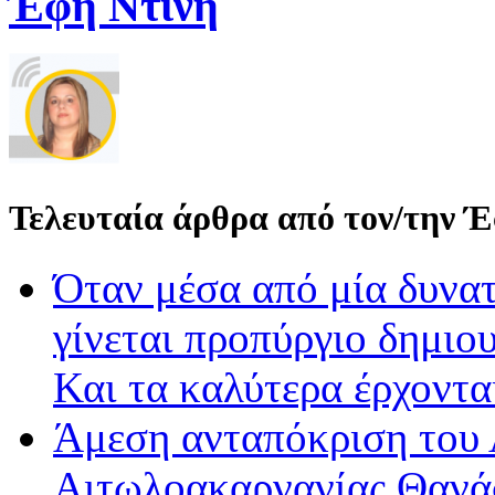
Έφη Ντίνη
Τελευταία άρθρα από τον/την 
Όταν μέσα από μία δυνατ
γίνεται προπύργιο δημιου
Και τα καλύτερα έρχοντ
Άμεση ανταπόκριση του 
Αιτωλοακαρνανίας Θανά