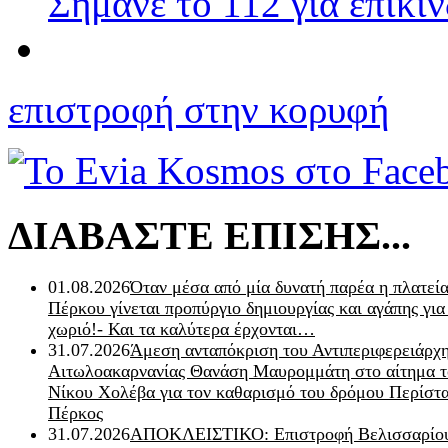
Σήμανε το 112 για επικί
επιστροφή στην κορυφή
ΔΙΑΒΑΣΤΕ ΕΠΙΣΗΣ...
01.08.2026
Όταν μέσα από μία δυνατή παρέα η πλατεία
Πέρκου γίνεται προπύργιο δημιουργίας και αγάπης για
χωριό!- Και τα καλύτερα έρχονται…
31.07.2026
Άμεση ανταπόκριση του Αντιπεριφερειάρχ
Αιτωλοακαρνανίας Θανάση Μαυρομμάτη στο αίτημα τ
Νίκου Χολέβα για τον καθαρισμό του δρόμου Περίστα
Πέρκος
31.07.2026
ΑΠΟΚΛΕΙΣΤΙΚΟ: Επιστροφή Βελισσαρίου