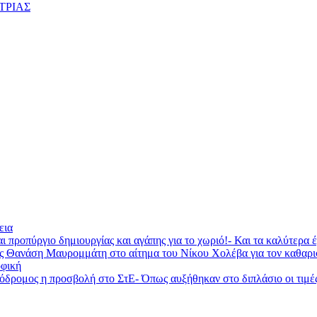
ΤΡΙΑΣ
εια
ι προπύργιο δημιουργίας και αγάπης για το χωριό!- Και τα καλύτερα
ας Θανάση Μαυρομμάτη στο αίτημα του Νίκου Χολέβα για τον καθαρ
φική
ομος η προσβολή στο ΣτΕ- Όπως αυξήθηκαν στο διπλάσιο οι τιμές τη