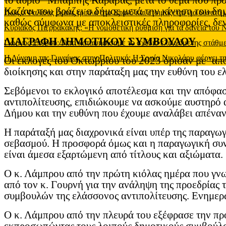
το αύριο" Μπάμπης Καραβάς, μετα το θέμα που πρ
Καζάνι που βράζει ο δήμος μετά την κίνηση του δ
Πως ο Φαλίδας έκανε τρίπλα στο Σπανό και ετοιμάζεται για δυνατό
καθώς σύμφωνα με αποκλειστικές πληροφορίες, δεν
Κυριάκος Πιερρακάκης: «Η νομοθετική ρύθμιση για τα δάνεια του
ΔΙΑΓΡΑΦΗ ΔΗΜΟΤΙΚΟΥ ΣΥΜΒΟΥΛΟΥ
Γιώργος Σπύρου: Γιατί καταψηφίσαμε το σχέδιο ελεγχόμενης στάθ
Η Δύναμη της Γυναίκας στην Πολιτική: Η Σοφία Νικολάου φέρνει τη
Οι εκλογές του Οκτωβρίου του 2023 όρισαν με `από
διοίκησης και στην παράταξη μας την ευθύνη του ε
Σεβόμενοι το εκλογικό αποτέλεσμα και την απόφασ
αντιπολίτευσης, επιδιώκουμε να ασκούμε αυστηρό 
Δήμου και την ευθύνη που έχουμε αναλάβει απέναντ
Η παράταξή μας διαχρονικά είναι υπέρ της παραγωγι
σεβασμού. Η προσφορά όμως και η παραγωγική συνε
είναι άμεσα εξαρτώμενη από τίτλους και αξιώματα.
Ο κ. Λάμπρου από την πρώτη κιόλας ημέρα που γν
από τον κ. Γουρνή για την ανάληψη της προεδρία
συμβουλών της ελάσσονος αντιπολίτευσης. Ενημερώ
Ο κ. Λάμπρου από την πλευρά του εξέφρασε την πρό