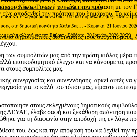
οέκυψε σχετικά με την ανάληψη καθηκόντων του κ.
ημάρχου Νίκου Γουρνή να κάνει την πρόταση με τον
 γκολ στη Χαλκίδα!
-
Πέμπτη, 02 Ιουλίου 2026 22:15
 είχε αποδεχθεί την πρόταση του δημάρχου. Το κεί
 Νόμου Κατσέλη αφορά πάνω από 100.000 συμπολίτες μας» «Με
-
Τρί
μευσης στη δημοτική κοινότητα Χαλκίδας…
-
Κυριακή, 21 Ιουνίου 202
ν μεγάλη αλλαγή για την Εύβοια
-
Σάββατο, 20 Ιουνίου 2026 20:28
λυτα δημοκρατικές διαδικασίες τους συσχετισμούς, 
λέγχου.
η των συμπολιτών μας από την πρώτη κιόλας μέρα τη
αλλά εποικοδομητικό έλεγχο και να κάνουμε τις προ
ι στους συμπολίτες μας.
κής συνεργασίας και συνεννόησης, αρκεί αυτές να γί
ργασία για το καλό του τόπου μας, είμαστε πεπεισμ
ωστοποίησε στους εκλεγμένους δημοτικούς συμβούλο
ς της ΔΕΥΑΕ, έλαβε σαφή και ξεκάθαρη απάντηση πο
θηκε για τη διαφωνία στην αποδοχή της εν λόγω πρ
θεσή του, έως και την απόφασή του να δεχθεί την π