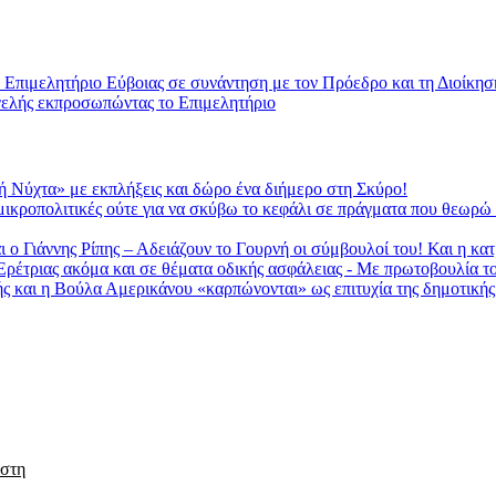
Επιμελητήριο Εύβοιας σε συνάντηση με τον Πρόεδρο και τη Διοίκησ
γελής εκπροσωπώντας το Επιμελητήριο
 Νύχτα» με εκπλήξεις και δώρο ένα διήμερο στη Σκύρο!
κροπολιτικές ούτε για να σκύβω το κεφάλι σε πράγματα που θεωρώ λά
Γιάννης Ρίπης – Αδειάζουν το Γουρνή οι σύμβουλοί του! Και η κα
ρέτριας ακόμα και σε θέματα οδικής ασφάλειας - Με πρωτοβουλία το
 και η Βούλα Αμερικάνου «καρπώνονται» ως επιτυχία της δημοτικής 
 στη