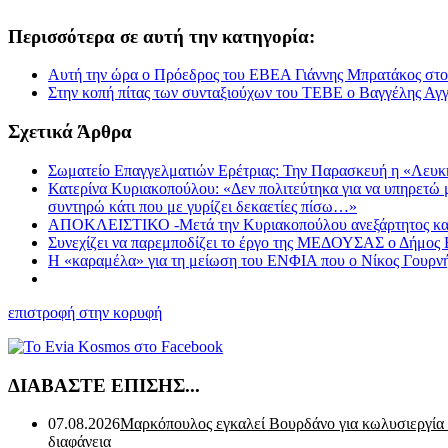
Περισσότερα σε αυτή την κατηγορία:
Αυτή την ώρα ο Πρόεδρος του ΕΒΕΑ Γιάννης Μπρατάκος στο 
Στην κοπή πίτας των συνταξιούχων του ΤΕΒΕ ο Βαγγέλης Αγ
Σχετικά Άρθρα
Σωματείο Επαγγελματιών Ερέτριας: Την Παρασκευή η «Λευκή
Κατερίνα Κυριακοπούλου: «Δεν πολιτεύτηκα για να υπηρετώ μι
συντηρώ κάτι που με γυρίζει δεκαετίες πίσω…»
ΑΠΟΚΛΕΙΣΤΙΚΟ -Μετά την Κυριακοπούλου ανεξάρτητος και ο 
Συνεχίζει να παρεμποδίζει το έργο της ΜΕΔΟΥΣΑΣ ο Δήμος Ε
Η «καραμέλα» για τη μείωση του ΕΝΦΙΑ που ο Νίκος Γουρνής
επιστροφή στην κορυφή
ΔΙΑΒΑΣΤΕ ΕΠΙΣΗΣ...
07.08.2026
Μαρκόπουλος εγκαλεί Βουρδάνο για κωλυσιεργία
διαφάνεια