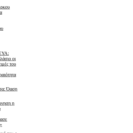
έρκου
τα
ου
ΔΕΥΑ:
λάσιο οι
τιμές του
ραιότητα
σα: Όαση
ρνηση η
ο
ίασε
ς»