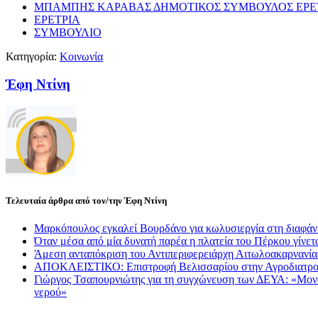
ΜΠΑΜΠΗΣ ΚΑΡΑΒΑΣ ΔΗΜΟΤΙΚΟΣ ΣΥΜΒΟΥΛΟΣ ΕΡΕ
ΕΡΕΤΡΙΑ
ΣΥΜΒΟΥΛΙΟ
Κατηγορία:
Κοινωνία
Έφη Ντίνη
Τελευταία άρθρα από τον/την Έφη Ντίνη
Μαρκόπουλος εγκαλεί Βουρδάνο για κωλυσιεργία στη διαφάν
Όταν μέσα από μία δυνατή παρέα η πλατεία του Πέρκου γίνετα
Άμεση ανταπόκριση του Αντιπεριφερειάρχη Αιτωλοακαρνανί
ΑΠΟΚΛΕΙΣΤΙΚΟ: Επιστροφή Βελισσαρίου στην Αγροδιατρο
Γιώργος Τσαπουρνιώτης για τη συγχώνευση των ΔΕΥΑ: «Μονόδρ
νερού»