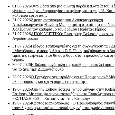
01.08.2026
Όταν μέσα από μία δυνατή παρέα η πλατεία του Π
γίνεται προπύργιο δημιουργίας και αγάπης για το χωριό!- Και 
καλύτερα έρχονται…
31.07.2026
Άμεση ανταπόκριση του Αντιπεριφερειάρχη
Αιτωλοακαρνανίας Θανάση Μαυρομμάτη στο αίτημα του Νίκ
Χολέβα για τον καθαρισμό του δρόμου Περίστα-Πέρκος
31.07.2026
ΑΠΟΚΛΕΙΣΤΙΚΟ: Επιστροφή Βελισσαρίου στην
Αγροδιατροφική
31.07.2026
Γιώργος Τσαπουρνιώτης για τη συγχώνευση των 
«Μονόδρομος η προσβολή στο ΣτΕ- Όπως αυξήθηκαν στο διπ
τιμές της ενέργειας, έτσι θα αυξηθούν στο τετραπλάσιο και οι 
νερού»
30.07.2026
Η βιώσιμη ανάπτυξη της υπαίθρου, αποτελεί προτε
για το Δημήτρη Διαμαντόπουλο
28.07.2026
Ο Γρηγόρης Δημητριάδης για τα Περιφερειακά Μέ
πληροφόρησης και όχι «έρημος ενημέρωσης»
19.07.2026
Από την Εύβοια έστειλε ηχηρό μήνυμα στην Κυβέ
Εστίαση- Με επιτυχία πραγματοποιήθηκε στο Επιμελητήριο τ
«ΕΣΤΙΑΣΗ 360° – Εστιάζοντας στην Εστίαση»
19.07.2026
Κώστας Μαρκόπουλος: «Ο Πρωθυπουργός εγκαιν
τούνελ χωρίς φωτισμό και ιατρικά μηχανήματα χωρίς γιατρού