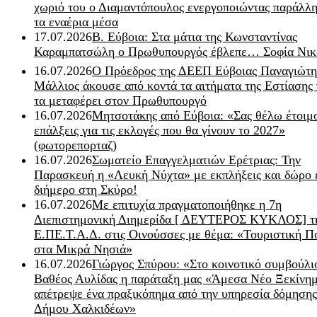
χωριό του ο Διαμαντόπουλος ενεργοποιώντας παράλλη
τα εναέρια μέσα
17.07.2026
Β. Εύβοια: Στα μάτια της Κωνσταντίνας
Καραμπατσώλη ο Πρωθυπουργός έβλεπε… Σοφία Νικ
16.07.2026
Ο Πρόεδρος της ΔΕΕΠ Εύβοιας Παναγιώτη
Μάλλιος άκουσε από κοντά τα αιτήματα της Εστίασης 
τα μεταφέρει στον Πρωθυπουργό
16.07.2026
Μητσοτάκης από Εύβοια: «Σας θέλω έτοιμο
επάλξεις για τις εκλογές που θα γίνουν το 2027»
(φωτορεπορταζ)
16.07.2026
Σωματείο Επαγγελματιών Ερέτριας: Την
Παρασκευή η «Λευκή Νύχτα» με εκπλήξεις και δώρο 
διήμερο στη Σκύρο!
16.07.2026
Με επιτυχία πραγματοποιήθηκε η 7η
Διεπιστημονική Διημερίδα [ ΔEYΤΕΡΟΣ ΚΥΚΛΟΣ] τ
Ε.ΠΕ.Τ.Α.Δ. στις Οινούσσες με θέμα: «Τουριστική Π
στα Μικρά Νησιά»
16.07.2026
Γιώργος Σπύρου: «Στο κοινοτικό συμβούλι
Βαθέος Αυλίδας η παράταξη μας «Άμεσα Νέο Ξεκίνη
απέτρεψε ένα πραξικόπημα από την υπηρεσία δόμησης
Δήμου Χαλκιδέων»