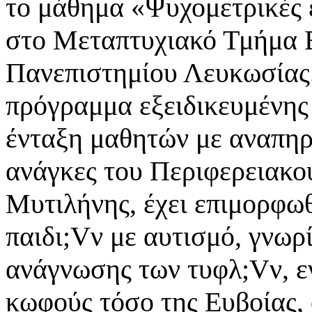
το μάθημα «Ψυχομετρικές 
στο Μεταπτυχιακό Τμήμα Ε
Πανεπιστημίου Λευκωσίας.
πρόγραμμα εξειδικευμένης 
ένταξη μαθητών με αναπηρί
ανάγκες του Περιφερειακ
Μυτιλήνης, έχει επιμορφωθ
παιδι;Vν με αυτισμό, γνωρ
ανάγνωσης των τυφλ;Vν, εν
κωφούς τόσο της Ευβοίας,