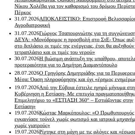
Νίκου Χολέβα για τον καθαρισμό του δρόμου Περίστα
Πέρκος
31.07.2026
ΑΠΟΚΛΕΙΣΤΙΚΟ: Επιστροφή Βελισσαρίου
Αγροδιατροφική
31.07.2026
Γιώργος Τσαπουρνιώτης για τη συγχώνευσ
ΔΕΥΑ: «Μονόδρομος η προσβολή στο ΣτΕ- Όπως αυξ
στο διπλάσιο οι τιμές της ενέργειας, έτσι θα αυξηθούν
τετραπλάσιο και οι τιμές του νερού»
30.07.2026
Η βιώσιμη ανάπτυξη της υπαίθρου, αποτελ
προτεραιότητα για το Δημήτρη Διαμαντόπουλο
28.07.2026
Ο Γρηγόρης Δημητριάδης για τα Περιφερει
Μέσα: Όαση πληροφόρησης και όχι «έρημος ενημέρω
19.07.2026
Από την Εύβοια έστειλε ηχηρό μήνυμα στη
Κυβέρνηση η Εστίαση- Με επιτυχία πραγματοποιήθηκ
Επιμελητήριο το «ΕΣΤΙΑΣΗ 360° – Εστιάζοντας στην
Εστίαση»
19.07.2026
Κώστας Μαρκόπουλος: «Ο Πρωθυπουργός
εγκαινίασε τούνελ χωρίς φωτισμό και ιατρικά μηχανή
χωρίς γιατρούς»
19.07.2026
Ρίχτηκε στη μάχη με τις φλόγες και «έσωσ