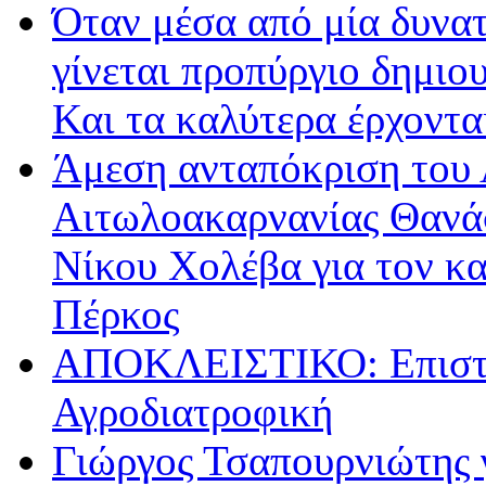
Όταν μέσα από μία δυνατ
γίνεται προπύργιο δημιου
Και τα καλύτερα έρχοντ
Άμεση ανταπόκριση του 
Αιτωλοακαρνανίας Θανά
Νίκου Χολέβα για τον κ
Πέρκος
ΑΠΟΚΛΕΙΣΤΙΚΟ: Επιστρ
Αγροδιατροφική
Γιώργος Τσαπουρνιώτης 