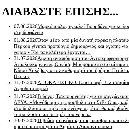
ΔΙΑΒΑΣΤΕ ΕΠΙΣΗΣ...
07.08.2026
Μαρκόπουλος εγκαλεί Βουρδάνο για κωλυσ
στη διαφάνεια
01.08.2026
Όταν μέσα από μία δυνατή παρέα η πλατεία
Πέρκου γίνεται προπύργιο δημιουργίας και αγάπης για
χωριό!- Και τα καλύτερα έρχονται…
31.07.2026
Άμεση ανταπόκριση του Αντιπεριφερειάρχ
Αιτωλοακαρνανίας Θανάση Μαυρομμάτη στο αίτημα τ
Νίκου Χολέβα για τον καθαρισμό του δρόμου Περίστα
Πέρκος
31.07.2026
ΑΠΟΚΛΕΙΣΤΙΚΟ: Επιστροφή Βελισσαρίου
Αγροδιατροφική
31.07.2026
Γιώργος Τσαπουρνιώτης για τη συγχώνευσ
ΔΕΥΑ: «Μονόδρομος η προσβολή στο ΣτΕ- Όπως αυξ
στο διπλάσιο οι τιμές της ενέργειας, έτσι θα αυξηθούν
τετραπλάσιο και οι τιμές του νερού»
30.07.2026
Η βιώσιμη ανάπτυξη της υπαίθρου, αποτελ
προτεραιότητα για το Δημήτρη Διαμαντόπουλο