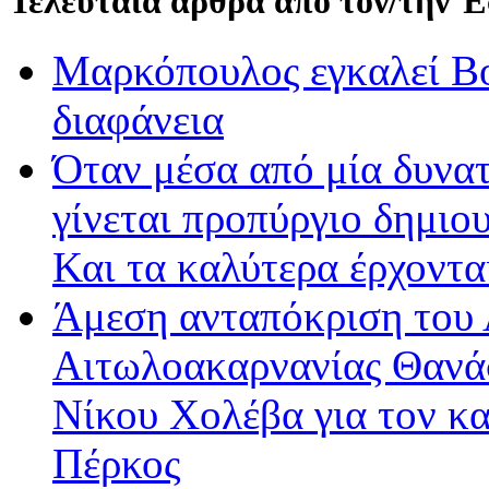
Τελευταία άρθρα από τον/την 
Μαρκόπουλος εγκαλεί Βο
διαφάνεια
Όταν μέσα από μία δυνατ
γίνεται προπύργιο δημιου
Και τα καλύτερα έρχοντ
Άμεση ανταπόκριση του 
Αιτωλοακαρνανίας Θανά
Νίκου Χολέβα για τον κ
Πέρκος