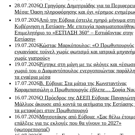
28.07.2026
Ο Γρηγόρης Δημητριάδης για τα Περιφερει
Μέσα: Όαση πληροφόρησης και όχι «έρημος ενημέρω
19.07.2026
Από την Εύβοια έστειλε ηχηρό μήνυμα στη
Κυβέρνηση η Εστίαση- Με επιτυχία πραγματοποιήθηκ
Επιμελητήριο το «ΕΣΤΙΑΣΗ 360° – Εστιάζοντας στην
Εστίαση»
19.07.2026
Κώστας Μαρκόπουλος: «Ο Πρωθυπουργός
εγκαινίασε τούνελ χωρίς φωτισμό και ιατρικά μηχανή
χωρίς γιατρούς»
19.07.2026
Ρίχτηκε στη μάχη με τις φλόγες και «έσωσ
χωριό του ο Διαμαντόπουλος ενεργοποιώντας παράλλη
τα εναέρια μέσα
17.07.2026
Β. Εύβοια: Στα μάτια της Κωνσταντίνας
Καραμπατσώλη ο Πρωθυπουργός έβλεπε… Σοφία Νικ
16.07.2026
Ο Πρόεδρος της ΔΕΕΠ Εύβοιας Παναγιώτη
Μάλλιος άκουσε από κοντά τα αιτήματα της Εστίασης 
τα μεταφέρει στον Πρωθυπουργό
16.07.2026
Μητσοτάκης από Εύβοια: «Σας θέλω έτοιμο
επάλξεις για τις εκλογές που θα γίνουν το 2027»
(φωτορεπορταζ)