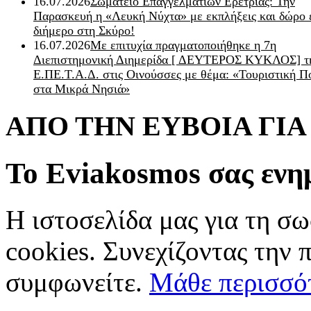
16.07.2026
Σωματείο Επαγγελματιών Ερέτριας: Την
Παρασκευή η «Λευκή Νύχτα» με εκπλήξεις και δώρο 
διήμερο στη Σκύρο!
16.07.2026
Με επιτυχία πραγματοποιήθηκε η 7η
Διεπιστημονική Διημερίδα [ ΔEYΤΕΡΟΣ ΚΥΚΛΟΣ] τ
Ε.ΠΕ.Τ.Α.Δ. στις Οινούσσες με θέμα: «Τουριστική Π
στα Μικρά Νησιά»
ΑΠΟ ΤΗΝ ΕΥΒΟΙΑ ΓΙ
Το Eviakosmos σας ενη
Η ιστοσελίδα μας για τη σω
cookies. Συνεχίζοντας την 
συμφωνείτε.
Μάθε περισσό