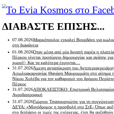
ΔΙΑΒΑΣΤΕ ΕΠΙΣΗΣ...
07.08.2026
Μαρκόπουλος εγκαλεί Βουρδάνο για κωλυσ
στη διαφάνεια
01.08.2026
Όταν μέσα από μία δυνατή παρέα η πλατεία
Πέρκου γίνεται προπύργιο δημιουργίας και αγάπης για
χωριό!- Και τα καλύτερα έρχονται…
31.07.2026
Άμεση ανταπόκριση του Αντιπεριφερειάρχ
Αιτωλοακαρνανίας Θανάση Μαυρομμάτη στο αίτημα τ
Νίκου Χολέβα για τον καθαρισμό του δρόμου Περίστα
Πέρκος
31.07.2026
ΑΠΟΚΛΕΙΣΤΙΚΟ: Επιστροφή Βελισσαρίου
Αγροδιατροφική
31.07.2026
Γιώργος Τσαπουρνιώτης για τη συγχώνευσ
ΔΕΥΑ: «Μονόδρομος η προσβολή στο ΣτΕ- Όπως αυξ
στο διπλάσιο οι τιμές της ενέργειας, έτσι θα αυξηθούν