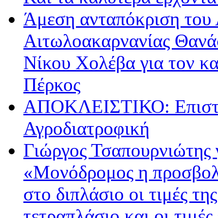
Άμεση ανταπόκριση του 
Αιτωλοακαρνανίας Θανά
Νίκου Χολέβα για τον κ
Πέρκος
ΑΠΟΚΛΕΙΣΤΙΚΟ: Επιστρ
Αγροδιατροφική
Γιώργος Τσαπουρνιώτης 
«Μονόδρομος η προσβολ
στο διπλάσιο οι τιμές τη
τετραπλάσιο και οι τιμές