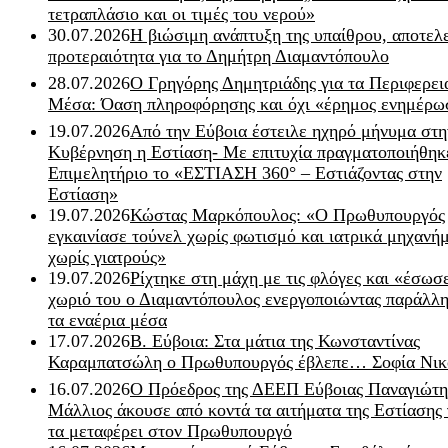
τετραπλάσιο και οι τιμές του νερού»
30.07.2026
Η βιώσιμη ανάπτυξη της υπαίθρου, αποτελ
προτεραιότητα για το Δημήτρη Διαμαντόπουλο
28.07.2026
Ο Γρηγόρης Δημητριάδης για τα Περιφερει
Μέσα: Όαση πληροφόρησης και όχι «έρημος ενημέρω
19.07.2026
Από την Εύβοια έστειλε ηχηρό μήνυμα στη
Κυβέρνηση η Εστίαση- Με επιτυχία πραγματοποιήθηκ
Επιμελητήριο το «ΕΣΤΙΑΣΗ 360° – Εστιάζοντας στην
Εστίαση»
19.07.2026
Κώστας Μαρκόπουλος: «Ο Πρωθυπουργός
εγκαινίασε τούνελ χωρίς φωτισμό και ιατρικά μηχανή
χωρίς γιατρούς»
19.07.2026
Ρίχτηκε στη μάχη με τις φλόγες και «έσωσ
χωριό του ο Διαμαντόπουλος ενεργοποιώντας παράλλη
τα εναέρια μέσα
17.07.2026
Β. Εύβοια: Στα μάτια της Κωνσταντίνας
Καραμπατσώλη ο Πρωθυπουργός έβλεπε… Σοφία Νικ
16.07.2026
Ο Πρόεδρος της ΔΕΕΠ Εύβοιας Παναγιώτη
Μάλλιος άκουσε από κοντά τα αιτήματα της Εστίασης 
τα μεταφέρει στον Πρωθυπουργό