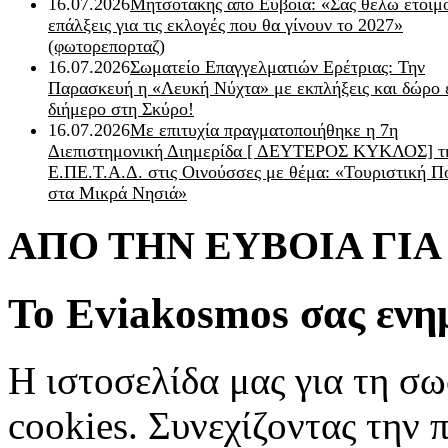
16.07.2026
Μητσοτάκης από Εύβοια: «Σας θέλω έτοιμο
επάλξεις για τις εκλογές που θα γίνουν το 2027»
(φωτορεπορταζ)
16.07.2026
Σωματείο Επαγγελματιών Ερέτριας: Την
Παρασκευή η «Λευκή Νύχτα» με εκπλήξεις και δώρο 
διήμερο στη Σκύρο!
16.07.2026
Με επιτυχία πραγματοποιήθηκε η 7η
Διεπιστημονική Διημερίδα [ ΔEYΤΕΡΟΣ ΚΥΚΛΟΣ] τ
Ε.ΠΕ.Τ.Α.Δ. στις Οινούσσες με θέμα: «Τουριστική Π
στα Μικρά Νησιά»
ΑΠΟ ΤΗΝ ΕΥΒΟΙΑ ΓΙ
Το Eviakosmos σας ενη
Η ιστοσελίδα μας για τη σω
cookies. Συνεχίζοντας την 