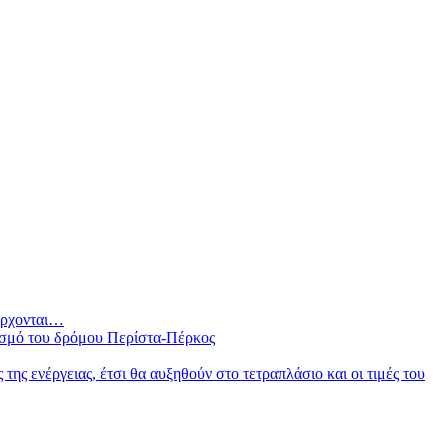
 έρχονται…
ισμό του δρόμου Περίστα-Πέρκος
ς ενέργειας, έτσι θα αυξηθούν στο τετραπλάσιο και οι τιμές του