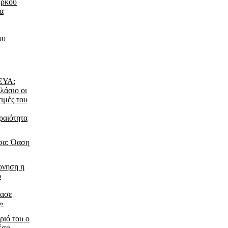
έρκου
τα
ου
ΔΕΥΑ:
λάσιο οι
τιμές του
ραιότητα
σα: Όαση
ρνηση η
ο
ίασε
ς»
ριό του ο
έσα