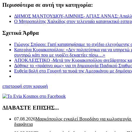
Περισσότερα σε αυτή την κατηγορία:
ΔΗΜΟΣ ΜΑΝΤΟΥΔΙΟΥ-ΛΙΜΝΗΣ- ΑΓΙΑΣ ΑΝΝΑΣ: Απαλλαγή για
Ο Μητροπολίτης Χαλκίδος στον τελευταίο κατανυκτικό εσπερ
Σχετικά Άρθρα
Γιώργος Σπύρου: Γιατί καταψηφίσαμε το σχέδιο ελεγχόμενης
Κατερίνα Κυριακοπούλου: «Δεν πολιτεύτηκα για να υπηρετώ μι
συντηρώ κάτι που με γυρίζει δεκαετίες πίσω…»
ΑΠΟΚΛΕΙΣΤΙΚΟ -Μετά την Κυριακοπούλου ανεξάρτητος και ο 
Δόθηκε το «πράσινο φως» για τη δημιουργία Παιδικού Σταθμ
Ευθεία βολή στο Γουρνή τα πυρά της Αμερικάνου με δημόσι
επιστροφή στην κορυφή
ΔΙΑΒΑΣΤΕ ΕΠΙΣΗΣ...
07.08.2026
Μαρκόπουλος εγκαλεί Βουρδάνο για κωλυσιεργία
διαφάνεια