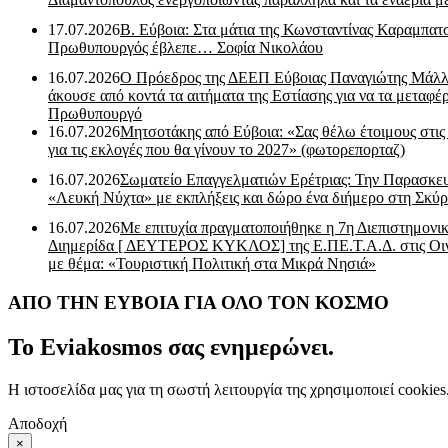
17.07.2026
Β. Εύβοια: Στα μάτια της Κωνσταντίνας Καραμπα
Πρωθυπουργός έβλεπε… Σοφία Νικολάου
16.07.2026
Ο Πρόεδρος της ΔΕΕΠ Εύβοιας Παναγιώτης Μάλλ
άκουσε από κοντά τα αιτήματα της Εστίασης για να τα μεταφέρ
Πρωθυπουργό
16.07.2026
Μητσοτάκης από Εύβοια: «Σας θέλω έτοιμους στις
για τις εκλογές που θα γίνουν το 2027» (φωτορεπορταζ)
16.07.2026
Σωματείο Επαγγελματιών Ερέτριας: Την Παρασκε
«Λευκή Νύχτα» με εκπλήξεις και δώρο ένα διήμερο στη Σκύρ
16.07.2026
Με επιτυχία πραγματοποιήθηκε η 7η Διεπιστημονι
Διημερίδα [ ΔEYΤΕΡΟΣ ΚΥΚΛΟΣ] της Ε.ΠΕ.Τ.Α.Δ. στις Οι
με θέμα: «Τουριστική Πολιτική στα Μικρά Νησιά»
ΑΠΟ ΤΗΝ ΕΥΒΟΙΑ ΓΙΑ ΟΛΟ ΤΟΝ ΚΟΣΜΟ
Το Eviakosmos σας ενημερώνει.
Η ιστοσελίδα μας για τη σωστή λειτουργία της χρησιμοποιεί cookie
Αποδοχή
×