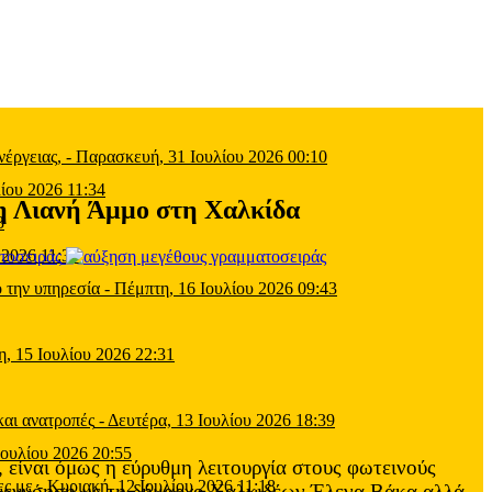
έργειας,
-
Παρασκευή, 31 Ιουλίου 2026 00:10
ίου 2026 11:34
η Λιανή Άμμο στη Χαλκίδα
3
 2026 11:39
τοσειράς
 την υπηρεσία
-
Πέμπτη, 16 Ιουλίου 2026 09:43
η, 15 Ιουλίου 2026 22:31
και ανατροπές
-
Δευτέρα, 13 Ιουλίου 2026 18:39
Ιουλίου 2026 20:55
είναι όμως η εύρυθμη λειτουργία στους φωτεινούς
ες με
-
Κυριακή, 12 Ιουλίου 2026 11:18
συνεννόηση με τη δήμαρχο Χαλκιδέων Έλενα Βάκα αλλά