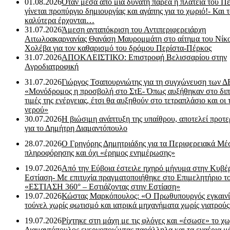
01.08.2026
Όταν μέσα από μία δυνατή παρέα η πλατεία του Π
γίνεται προπύργιο δημιουργίας και αγάπης για το χωριό!- Και 
καλύτερα έρχονται…
31.07.2026
Άμεση ανταπόκριση του Αντιπεριφερειάρχη
Αιτωλοακαρνανίας Θανάση Μαυρομμάτη στο αίτημα του Νίκ
Χολέβα για τον καθαρισμό του δρόμου Περίστα-Πέρκος
31.07.2026
ΑΠΟΚΛΕΙΣΤΙΚΟ: Επιστροφή Βελισσαρίου στην
Αγροδιατροφική
31.07.2026
Γιώργος Τσαπουρνιώτης για τη συγχώνευση των 
«Μονόδρομος η προσβολή στο ΣτΕ- Όπως αυξήθηκαν στο διπ
τιμές της ενέργειας, έτσι θα αυξηθούν στο τετραπλάσιο και οι 
νερού»
30.07.2026
Η βιώσιμη ανάπτυξη της υπαίθρου, αποτελεί προτε
για το Δημήτρη Διαμαντόπουλο
28.07.2026
Ο Γρηγόρης Δημητριάδης για τα Περιφερειακά Μέ
πληροφόρησης και όχι «έρημος ενημέρωσης»
19.07.2026
Από την Εύβοια έστειλε ηχηρό μήνυμα στην Κυβέ
Εστίαση- Με επιτυχία πραγματοποιήθηκε στο Επιμελητήριο τ
«ΕΣΤΙΑΣΗ 360° – Εστιάζοντας στην Εστίαση»
19.07.2026
Κώστας Μαρκόπουλος: «Ο Πρωθυπουργός εγκαιν
τούνελ χωρίς φωτισμό και ιατρικά μηχανήματα χωρίς γιατρού
19.07.2026
Ρίχτηκε στη μάχη με τις φλόγες και «έσωσε» το χω
Διαμαντόπουλος ενεργοποιώντας παράλληλα και τα εναέρια μ