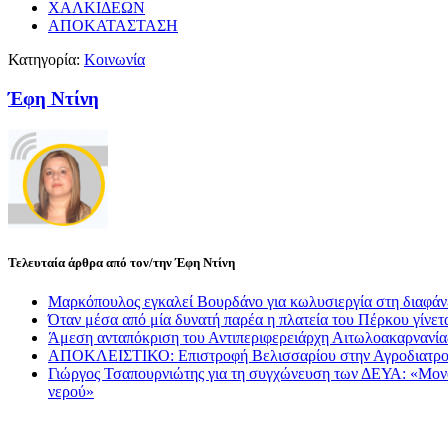
ΧΑΛΚΙΔΕΩΝ
ΑΠΟΚΑΤΑΣΤΑΣΗ
Κατηγορία:
Κοινωνία
Έφη Ντίνη
Τελευταία άρθρα από τον/την Έφη Ντίνη
Μαρκόπουλος εγκαλεί Βουρδάνο για κωλυσιεργία στη διαφάν
Όταν μέσα από μία δυνατή παρέα η πλατεία του Πέρκου γίνετα
Άμεση ανταπόκριση του Αντιπεριφερειάρχη Αιτωλοακαρνανί
ΑΠΟΚΛΕΙΣΤΙΚΟ: Επιστροφή Βελισσαρίου στην Αγροδιατρο
Γιώργος Τσαπουρνιώτης για τη συγχώνευση των ΔΕΥΑ: «Μονόδρ
νερού»