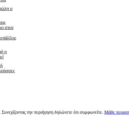
τσώλη ο
ιος
ει στον
 επάλξεις
υή η
ο!
κή
νούσσες
s. Συνεχίζοντας την περιήγηση δηλώνετε ότι συμφωνείτε.
Μάθε περισσ