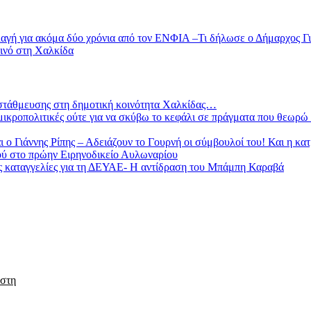
 ακόμα δύο χρόνια από τον ΕΝΦΙΑ –Τι δήλωσε ο Δήμαρχος Γι
ινό στη Χαλκίδα
 στάθμευσης στη δημοτική κοινότητα Χαλκίδας…
κροπολιτικές ούτε για να σκύβω το κεφάλι σε πράγματα που θεωρώ λά
Γιάννης Ρίπης – Αδειάζουν το Γουρνή οι σύμβουλοί του! Και η κα
ού στο πρώην Ειρηνοδικείο Αυλωναρίου
ες καταγγελίες για τη ΔΕΥΑΕ- Η αντίδραση του Μπάμπη Καραβά
 στη