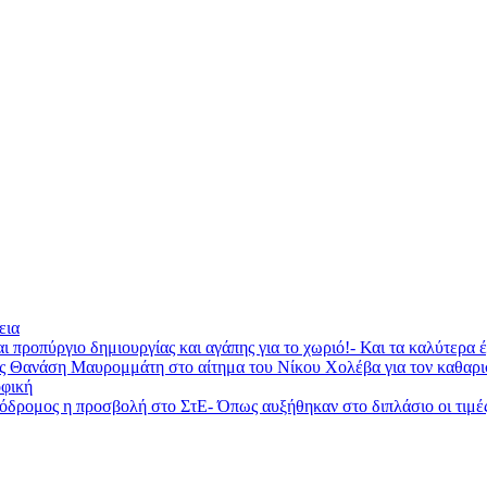
εια
ι προπύργιο δημιουργίας και αγάπης για το χωριό!- Και τα καλύτερα
ας Θανάση Μαυρομμάτη στο αίτημα του Νίκου Χολέβα για τον καθαρ
φική
ομος η προσβολή στο ΣτΕ- Όπως αυξήθηκαν στο διπλάσιο οι τιμές τη