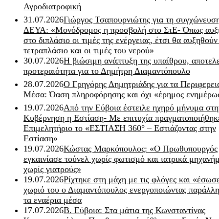
Αγροδιατροφική
31.07.2026
Γιώργος Τσαπουρνιώτης για τη συγχώνευσ
ΔΕΥΑ: «Μονόδρομος η προσβολή στο ΣτΕ- Όπως αυξ
στο διπλάσιο οι τιμές της ενέργειας, έτσι θα αυξηθούν
τετραπλάσιο και οι τιμές του νερού»
30.07.2026
Η βιώσιμη ανάπτυξη της υπαίθρου, αποτελ
προτεραιότητα για το Δημήτρη Διαμαντόπουλο
28.07.2026
Ο Γρηγόρης Δημητριάδης για τα Περιφερει
Μέσα: Όαση πληροφόρησης και όχι «έρημος ενημέρω
19.07.2026
Από την Εύβοια έστειλε ηχηρό μήνυμα στη
Κυβέρνηση η Εστίαση- Με επιτυχία πραγματοποιήθηκ
Επιμελητήριο το «ΕΣΤΙΑΣΗ 360° – Εστιάζοντας στην
Εστίαση»
19.07.2026
Κώστας Μαρκόπουλος: «Ο Πρωθυπουργός
εγκαινίασε τούνελ χωρίς φωτισμό και ιατρικά μηχανή
χωρίς γιατρούς»
19.07.2026
Ρίχτηκε στη μάχη με τις φλόγες και «έσωσ
χωριό του ο Διαμαντόπουλος ενεργοποιώντας παράλλη
τα εναέρια μέσα
17.07.2026
Β. Εύβοια: Στα μάτια της Κωνσταντίνας