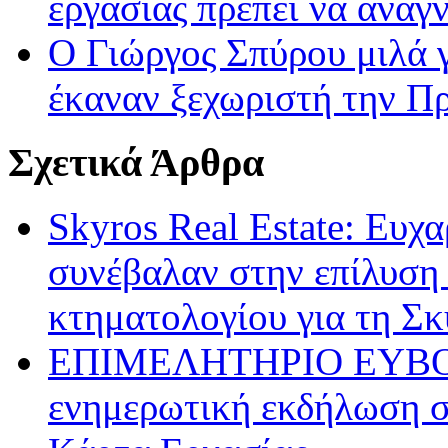
εργασίας πρέπει να αναγ
Ο Γιώργος Σπύρου μιλά 
έκαναν ξεχωριστή την Π
Σχετικά Άρθρα
Skyros Real Estate: Ευχ
συνέβαλαν στην επίλυση
κτηματολογίου για τη Σκ
ΕΠΙΜΕΛΗΤΗΡΙΟ ΕΥΒΟΙΑΣ
ενημερωτική εκδήλωση σ