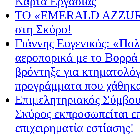
Κάρτα Εργασίας
ΤΟ «EMERALD AZZURA”
στη Σκύρο!
Γιάννης Ευγενικός: «Πολ
αεροπορικά με το Βορρά
βρόντηξε για κτηματολ
προγράμματα που χάθηκα
Επιμελητηριακός Σύμβου
Σκύρος εκπροσωπείται ε
επιχειρηματία εστίασης!