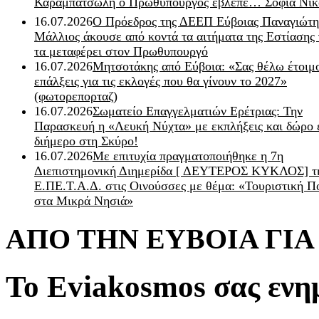
Καραμπατσώλη ο Πρωθυπουργός έβλεπε… Σοφία Νικ
16.07.2026
Ο Πρόεδρος της ΔΕΕΠ Εύβοιας Παναγιώτη
Μάλλιος άκουσε από κοντά τα αιτήματα της Εστίασης 
τα μεταφέρει στον Πρωθυπουργό
16.07.2026
Μητσοτάκης από Εύβοια: «Σας θέλω έτοιμο
επάλξεις για τις εκλογές που θα γίνουν το 2027»
(φωτορεπορταζ)
16.07.2026
Σωματείο Επαγγελματιών Ερέτριας: Την
Παρασκευή η «Λευκή Νύχτα» με εκπλήξεις και δώρο 
διήμερο στη Σκύρο!
16.07.2026
Με επιτυχία πραγματοποιήθηκε η 7η
Διεπιστημονική Διημερίδα [ ΔEYΤΕΡΟΣ ΚΥΚΛΟΣ] τ
Ε.ΠΕ.Τ.Α.Δ. στις Οινούσσες με θέμα: «Τουριστική Π
στα Μικρά Νησιά»
ΑΠΟ ΤΗΝ ΕΥΒΟΙΑ ΓΙ
Το Eviakosmos σας ενη