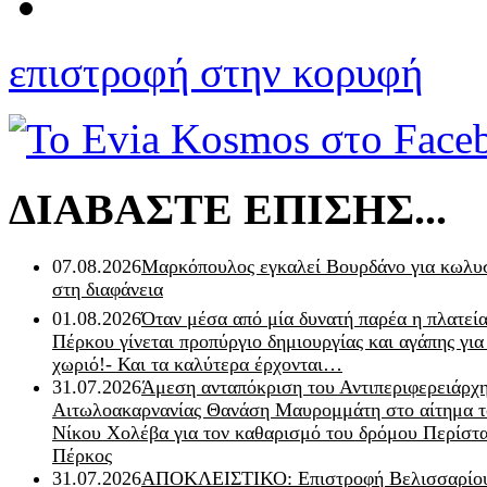
επιστροφή στην κορυφή
ΔΙΑΒΑΣΤΕ ΕΠΙΣΗΣ...
07.08.2026
Μαρκόπουλος εγκαλεί Βουρδάνο για κωλυσ
στη διαφάνεια
01.08.2026
Όταν μέσα από μία δυνατή παρέα η πλατεία
Πέρκου γίνεται προπύργιο δημιουργίας και αγάπης για
χωριό!- Και τα καλύτερα έρχονται…
31.07.2026
Άμεση ανταπόκριση του Αντιπεριφερειάρχ
Αιτωλοακαρνανίας Θανάση Μαυρομμάτη στο αίτημα τ
Νίκου Χολέβα για τον καθαρισμό του δρόμου Περίστα
Πέρκος
31.07.2026
ΑΠΟΚΛΕΙΣΤΙΚΟ: Επιστροφή Βελισσαρίου