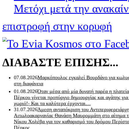
Μετόχι μετά την ανακαίν
επιστροφή στην κορυφή
ΔΙΑΒΑΣΤΕ ΕΠΙΣΗΣ...
07.08.2026
Μαρκόπουλος εγκαλεί Βουρδάνο για κωλυσ
στη διαφάνεια
01.08.2026
Όταν μέσα από μία δυνατή παρέα η πλατεία
Πέρκου γίνεται προπύργιο δημιουργίας και αγάπης για
χωριό!- Και τα καλύτερα έρχονται…
31.07.2026
Άμεση ανταπόκριση του Αντιπεριφερειάρχ
Αιτωλοακαρνανίας Θανάση Μαυρομμάτη στο αίτημα τ
Νίκου Χολέβα για τον καθαρισμό του δρόμου Περίστα
Πέρκος