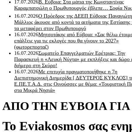
17.07.2026
Β. Εύβοια: Στα μάτια της Κωνσταντίνας
Καραμπατσώλη ο Πρωθυπουργός έβλεπε… Σοφία Νικ
16.07.2026
Ο Πρόεδρος της ΔΕΕΠ Εύβοιας Παναγιώτη
Μάλλιος άκουσε από κοντά τα αιτήματα της Εστίασης 
τα μεταφέρει στον Πρωθυπουργό
16.07.2026
Μητσοτάκης από Εύβοια: «Σας θέλω έτοιμο
επάλξεις για τις εκλογές που θα γίνουν το 2027»
(φωτορεπορταζ)
16.07.2026
Σωματείο Επαγγελματιών Ερέτριας: Την
Παρασκευή η «Λευκή Νύχτα» με εκπλήξεις και δώρο 
διήμερο στη Σκύρο!
16.07.2026
Με επιτυχία πραγματοποιήθηκε η 7η
Διεπιστημονική Διημερίδα [ ΔEYΤΕΡΟΣ ΚΥΚΛΟΣ] τ
Ε.ΠΕ.Τ.Α.Δ. στις Οινούσσες με θέμα: «Τουριστική Π
στα Μικρά Νησιά»
ΑΠΟ ΤΗΝ ΕΥΒΟΙΑ ΓΙ
Το Eviakosmos σας ενη