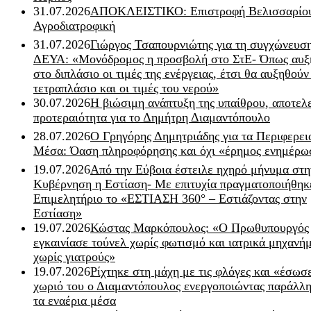
31.07.2026
ΑΠΟΚΛΕΙΣΤΙΚΟ: Επιστροφή Βελισσαρίου
Αγροδιατροφική
31.07.2026
Γιώργος Τσαπουρνιώτης για τη συγχώνευσ
ΔΕΥΑ: «Μονόδρομος η προσβολή στο ΣτΕ- Όπως αυξ
στο διπλάσιο οι τιμές της ενέργειας, έτσι θα αυξηθούν
τετραπλάσιο και οι τιμές του νερού»
30.07.2026
Η βιώσιμη ανάπτυξη της υπαίθρου, αποτελ
προτεραιότητα για το Δημήτρη Διαμαντόπουλο
28.07.2026
Ο Γρηγόρης Δημητριάδης για τα Περιφερει
Μέσα: Όαση πληροφόρησης και όχι «έρημος ενημέρω
19.07.2026
Από την Εύβοια έστειλε ηχηρό μήνυμα στη
Κυβέρνηση η Εστίαση- Με επιτυχία πραγματοποιήθηκ
Επιμελητήριο το «ΕΣΤΙΑΣΗ 360° – Εστιάζοντας στην
Εστίαση»
19.07.2026
Κώστας Μαρκόπουλος: «Ο Πρωθυπουργός
εγκαινίασε τούνελ χωρίς φωτισμό και ιατρικά μηχανή
χωρίς γιατρούς»
19.07.2026
Ρίχτηκε στη μάχη με τις φλόγες και «έσωσ
χωριό του ο Διαμαντόπουλος ενεργοποιώντας παράλλη
τα εναέρια μέσα