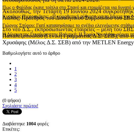
Πως ο Φαλίδας έκανε τρίπλα στο Σπανό και ετοιμάζεται για δυνατό
Ακολούθως, την Τετάρτη 19 Ιουνίου 2024 συγκροτήθηκε
Κυριάκος Πιερρακάκης: «Η νομοθετική ρύθμιση για τα δάνεια του
Λώλος, Πρόεδρος του Διοικητικού Συμβουλίου του ΣΒΣ
Γιώργος Σπύρου: Γιατί καταψηφίσαμε το σχέδιο ελεγχόμενης στάθ
Στο νέο Δ.Σ., εκπροσωπώντας εταιρείες – μέλη του Σ
Η Δύναμη της Γυναίκας στην Πολιτική: Η Σοφία Νικολάου φέρνει τη
Παπαλεξοπούλου (Γενική Γραμματέας Δ.Σ. ΣΕΒ), από
Χρυσάφης (Μέλος Δ.Σ. ΣΕΒ) από την METLEN Energy &
Βαθμολογήστε αυτό το άρθρο
1
2
3
4
5
(0 ψήφοι)
Σχολιάστε πρώτοι!
Διαβάστηκε
1004
φορές
Ετικέτες: