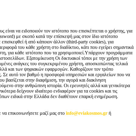
 είναι να ειδοποιούν τον ιστότοπο που επισκέπτεται ο χρήστης, για
sword) με σκοπό κατά την επίσκεψή μας στον ίδιο ιστότοπο
επισκεφθεί ή από κάποιον άλλον (third-party cookies), για
εριφορά του κάθε χρήστη στο διαδίκτυο, κάτι που εγείρει σημαντικά
ήστη, για κάθε ιστότοπο που τα χρησιμοποιεί.Υπάρχουν προγράμματα
 ιστοσελίδων. Εξατομίκευση Οι δικτυακοί τόποι με την χρήση των
υμένες ανάγκες του συγκεκριμένου χρήστη, αποσκοπώντας τελικά
 αλλά και των ψηφιακών εφαρμογών. Καθορίζουν τον τρόπο
ς. Σε αυτό τον βαθμό η προσφορά υπηρεσιών και εργαλείων που να
ου βασίζεται στην διαφήμιση, την αγορά και διακίνηση
ούμενο στην ανθρώπινη ιστορία. Οι ερευνητές αλλά και γενικότερα
κότερα δείχνουν ιδιαίτερο ενδιαφέρον για τα cookies και τις
 τόπων ειδικά στην Ελλάδα δεν διαθέτουν επαρκή ενημέρωση.
ε να επικοινωνήσετε μαζί μας στο
info@eviakosmos.gr
ή