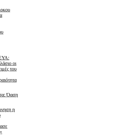
έρκου
τα
ου
ΔΕΥΑ:
λάσιο οι
τιμές του
ραιότητα
σα: Όαση
ρνηση η
ο
ίασε
ς»