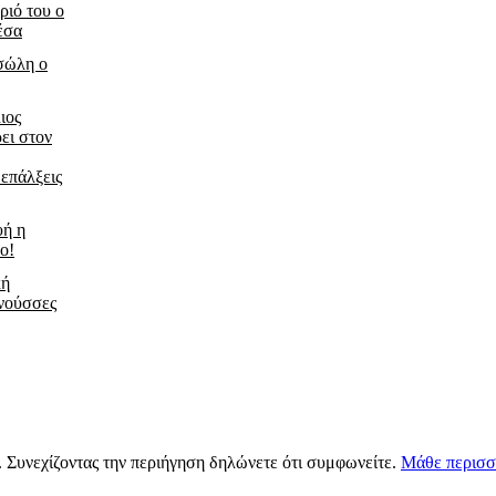
ριό του ο
έσα
τσώλη ο
ιος
ει στον
 επάλξεις
υή η
ο!
κή
νούσσες
s. Συνεχίζοντας την περιήγηση δηλώνετε ότι συμφωνείτε.
Μάθε περισσ