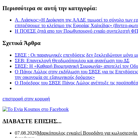
Περισσότερα σε αυτή την κατηγορία:
Α. Λιάσκος:«Η Διοίκηση της ΑΑΔΕ τιμωρεί το σύνολο των εργ
επιτρέψουμε το κλείσιμο της Εφορίας Χαλκίδας» (βιντεο-φωτ
Η ΠΟΕΣΕ ζητά απο τον Πρωθυπουργό ενιαίο συντελεστή ΦΠ
Σχετικά Άρθρα
ΣΒΣΕ : Οι παραγωγικές επενδύσεις δεν ξεκλειδώνουν μόνο με
ΣΕΒ: Επανεκλογή Θεοδωρόπουλου και ανανέωση του ΔΣ
ΣΒΣΕ: Η «Καθαρή Βιομηχανική Συμφωνία» αποτελεί τον Οδικό
Ο Πάνος Λώλος στην εκδήλωση του ΣΒΣΕ για τις Επενδύσεις 
την οικονομία σε εξαγωγικούς δρόμους»
Ο Πρόεδρος του ΣΒΣΕ Πάνος Λώλος ανέπτυξε τις προϋποθέσε
επιστροφή στην κορυφή
ΔΙΑΒΑΣΤΕ ΕΠΙΣΗΣ...
07.08.2026
Μαρκόπουλος εγκαλεί Βουρδάνο για κωλυσιεργία