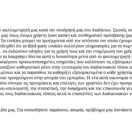
ν φυλλομετρητή μας κατά την πλοήγησή μας στο διαδίκτυο. Σκοπός τους
μας όπως όνομα χρήστη (user name) και συνθηματικό πρόσβασης (pas
 Τα cookies μπορεί να προέρχονται από τον ιστότοπο τον οποίο έχουμε 
ειχθεί ότι τα third-party cookies συλλέγουν πληροφορίες για τη συμπ
Α. να εκδώσουν οδηγίες για τη χρήση τους και την ενημέρωση του χρ
α τα διαγράψει δίνεται αυτή η δυνατότητα μέσα από το φυλλομετρητή
οσφέρουν προσωποποιημένες υπηρεσίες που καλύπτουν τις εξατομικε
αματίζουν καθοριστικό ρόλο στην λειτουργία του διαδικτυακού τόπου
ν μέσων και τα παραπάνω τα καθορίζει εξατομικευμένα ο κάθε χρήστη
ποιο προηγούμενο στην ιστορία του εμπορίου. Η νέα αυτή οικονομία π
νο σύνορο τις προτιμήσεις και επιλογές των χρηστών δεν έχει προηγ
υ-υπολογιστή, την στατιστική, την διαφήμιση και την επικοινωνία γενι
ους τους διαδικτυακούς τόπους αλλά οι επισκέπτες των διαδικτυακών
λίδα μας. Για οποιοδήποτε παράπονο, απορία, πρόβλημα μην διστάσετ