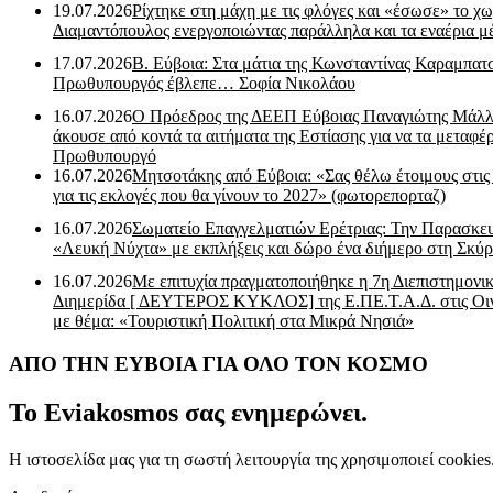
19.07.2026
Ρίχτηκε στη μάχη με τις φλόγες και «έσωσε» το χω
Διαμαντόπουλος ενεργοποιώντας παράλληλα και τα εναέρια μ
17.07.2026
Β. Εύβοια: Στα μάτια της Κωνσταντίνας Καραμπα
Πρωθυπουργός έβλεπε… Σοφία Νικολάου
16.07.2026
Ο Πρόεδρος της ΔΕΕΠ Εύβοιας Παναγιώτης Μάλλ
άκουσε από κοντά τα αιτήματα της Εστίασης για να τα μεταφέρ
Πρωθυπουργό
16.07.2026
Μητσοτάκης από Εύβοια: «Σας θέλω έτοιμους στις
για τις εκλογές που θα γίνουν το 2027» (φωτορεπορταζ)
16.07.2026
Σωματείο Επαγγελματιών Ερέτριας: Την Παρασκε
«Λευκή Νύχτα» με εκπλήξεις και δώρο ένα διήμερο στη Σκύρ
16.07.2026
Με επιτυχία πραγματοποιήθηκε η 7η Διεπιστημονι
Διημερίδα [ ΔEYΤΕΡΟΣ ΚΥΚΛΟΣ] της Ε.ΠΕ.Τ.Α.Δ. στις Οι
με θέμα: «Τουριστική Πολιτική στα Μικρά Νησιά»
ΑΠΟ ΤΗΝ ΕΥΒΟΙΑ ΓΙΑ ΟΛΟ ΤΟΝ ΚΟΣΜΟ
Το Eviakosmos σας ενημερώνει.
Η ιστοσελίδα μας για τη σωστή λειτουργία της χρησιμοποιεί cookie