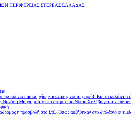
ΩΝ ΠΕΡΙΦΕΡΕΙΑΣ ΣΤΕΡΕΑΣ ΕΛΛΑΔΑΣ
εια
ι προπύργιο δημιουργίας και αγάπης για το χωριό!- Και τα καλύτερα
ας Θανάση Μαυρομμάτη στο αίτημα του Νίκου Χολέβα για τον καθαρ
φική
ομος η προσβολή στο ΣτΕ- Όπως αυξήθηκαν στο διπλάσιο οι τιμές τη