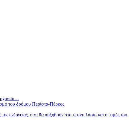
 έρχονται…
ισμό του δρόμου Περίστα-Πέρκος
ς ενέργειας, έτσι θα αυξηθούν στο τετραπλάσιο και οι τιμές του