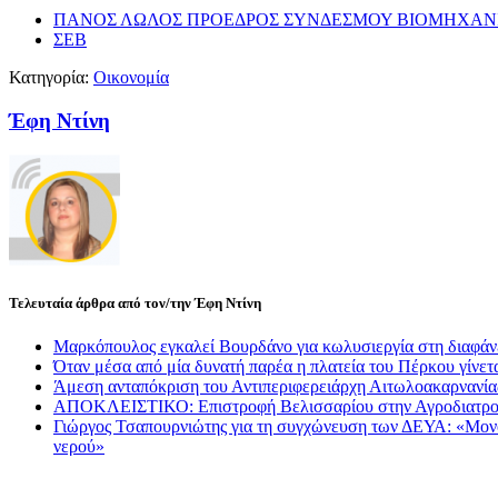
ΠΑΝΟΣ ΛΩΛΟΣ ΠΡΟΕΔΡΟΣ ΣΥΝΔΕΣΜΟΥ ΒΙΟΜΗΧΑΝΙ
ΣΕΒ
Κατηγορία:
Οικονομία
Έφη Ντίνη
Τελευταία άρθρα από τον/την Έφη Ντίνη
Μαρκόπουλος εγκαλεί Βουρδάνο για κωλυσιεργία στη διαφάν
Όταν μέσα από μία δυνατή παρέα η πλατεία του Πέρκου γίνετα
Άμεση ανταπόκριση του Αντιπεριφερειάρχη Αιτωλοακαρνανί
ΑΠΟΚΛΕΙΣΤΙΚΟ: Επιστροφή Βελισσαρίου στην Αγροδιατρο
Γιώργος Τσαπουρνιώτης για τη συγχώνευση των ΔΕΥΑ: «Μονόδρ
νερού»