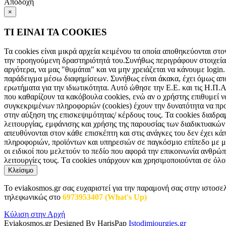
Αποδοχή
×
ΤΙ ΕΙΝΑΙ ΤΑ COOKIES
Τα cookies είναι μικρά αρχεία κειμένου τα οποία αποθηκεύονται στο
την προηγούμενη δραστηριότητά του.Συνήθως περιγράφουν στοιχεία 
αργότερα, να μας "θυμάται" και να μην χρειάζεται να κάνουμε login.
παράδειγμα μέσω διαφημίσεων. Συνήθως είναι άκακα, έχει όμως αποδ
ερωτήματα για την ιδιωτικότητα. Αυτό ώθησε την Ε.Ε. και τις Η.Π.
που καθαρίζουν τα κακόβουλα cookies, ενώ αν ο χρήστης επιθυμεί ν
συγκεκριμένων πληροφοριών (cookies) έχουν την δυνατότητα να πρ
στην αύξηση της επισκεψιμότητας/ κέρδους τους. Τα cookies διαδρ
λειτουργίας, εμφάνισης και χρήσης της παρουσίας των διαδικτυακώ
απευθύνονται στον κάθε επισκέπτη και στις ανάγκες του δεν έχει κά
πληροφοριών, προϊόντων και υπηρεσιών σε παγκόσμιο επίπεδο με μό
οι ειδικοί που μελετούν το πεδίο που αφορά την επικοινωνία ανθρώπο
λειτουργίες τους. Tα cookies υπάρχουν και χρησιμοποιούνται σε όλ
Κλείσιμο
Το eviakosmos.gr σας ευχαριστεί για την παραμονή σας στην ιστοσε
τηλεφωνικώς στο
6973953407 (What's Up)
.
Κύλιση στην Αρχή
Eviakosmos.gr Designed By HarisPap
Istodimiourgies.gr