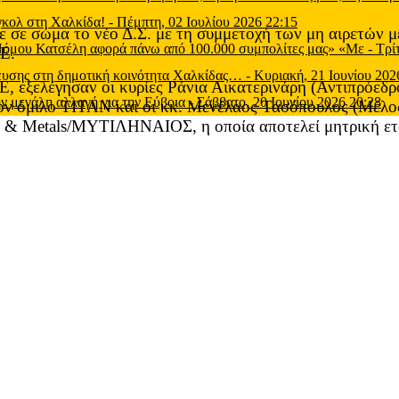
 γκολ στη Χαλκίδα!
-
Πέμπτη, 02 Ιουλίου 2026 22:15
 σε σώμα το νέο Δ.Σ. με τη συμμετοχή των μη αιρετών μ
 Νόμου Κατσέλη αφορά πάνω από 100.000 συμπολίτες μας» «Με
-
Τρί
Ε.
μευσης στη δημοτική κοινότητα Χαλκίδας…
-
Κυριακή, 21 Ιουνίου 202
ΒΣΕ, εξελέγησαν οι κυρίες Ράνια Αικατερινάρη (Αντιπ
ν μεγάλη αλλαγή για την Εύβοια
-
Σάββατο, 20 Ιουνίου 2026 20:28
 τον όμιλο ΤΙΤΑΝ και οι κκ. Μενέλαος Τασόπουλος (Μ
 Metals/ΜΥΤΙΛΗΝΑΙΟΣ, η οποία αποτελεί μητρική εται