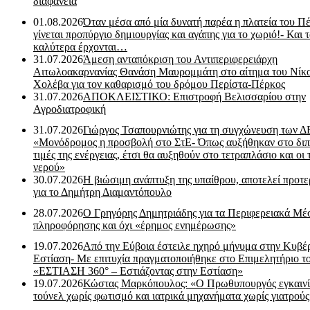
διαφάνεια
01.08.2026
Όταν μέσα από μία δυνατή παρέα η πλατεία του Π
γίνεται προπύργιο δημιουργίας και αγάπης για το χωριό!- Και 
καλύτερα έρχονται…
31.07.2026
Άμεση ανταπόκριση του Αντιπεριφερειάρχη
Αιτωλοακαρνανίας Θανάση Μαυρομμάτη στο αίτημα του Νίκ
Χολέβα για τον καθαρισμό του δρόμου Περίστα-Πέρκος
31.07.2026
ΑΠΟΚΛΕΙΣΤΙΚΟ: Επιστροφή Βελισσαρίου στην
Αγροδιατροφική
31.07.2026
Γιώργος Τσαπουρνιώτης για τη συγχώνευση των 
«Μονόδρομος η προσβολή στο ΣτΕ- Όπως αυξήθηκαν στο διπ
τιμές της ενέργειας, έτσι θα αυξηθούν στο τετραπλάσιο και οι 
νερού»
30.07.2026
Η βιώσιμη ανάπτυξη της υπαίθρου, αποτελεί προτε
για το Δημήτρη Διαμαντόπουλο
28.07.2026
Ο Γρηγόρης Δημητριάδης για τα Περιφερειακά Μέ
πληροφόρησης και όχι «έρημος ενημέρωσης»
19.07.2026
Από την Εύβοια έστειλε ηχηρό μήνυμα στην Κυβέ
Εστίαση- Με επιτυχία πραγματοποιήθηκε στο Επιμελητήριο τ
«ΕΣΤΙΑΣΗ 360° – Εστιάζοντας στην Εστίαση»
19.07.2026
Κώστας Μαρκόπουλος: «Ο Πρωθυπουργός εγκαιν
τούνελ χωρίς φωτισμό και ιατρικά μηχανήματα χωρίς γιατρού