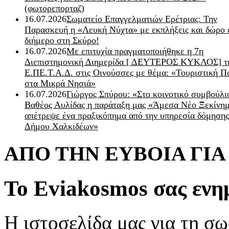
(φωτορεπορταζ)
16.07.2026
Σωματείο Επαγγελματιών Ερέτριας: Την
Παρασκευή η «Λευκή Νύχτα» με εκπλήξεις και δώρο 
διήμερο στη Σκύρο!
16.07.2026
Με επιτυχία πραγματοποιήθηκε η 7η
Διεπιστημονική Διημερίδα [ ΔEYΤΕΡΟΣ ΚΥΚΛΟΣ] τ
Ε.ΠΕ.Τ.Α.Δ. στις Οινούσσες με θέμα: «Τουριστική Π
στα Μικρά Νησιά»
16.07.2026
Γιώργος Σπύρου: «Στο κοινοτικό συμβούλι
Βαθέος Αυλίδας η παράταξη μας «Άμεσα Νέο Ξεκίνη
απέτρεψε ένα πραξικόπημα από την υπηρεσία δόμησης
Δήμου Χαλκιδέων»
ΑΠΟ ΤΗΝ ΕΥΒΟΙΑ ΓΙ
Το Eviakosmos σας ενη
Η ιστοσελίδα μας για τη σω