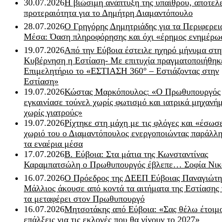
30.07.2026
Η βιώσιμη ανάπτυξη της υπαίθρου, αποτελ
προτεραιότητα για το Δημήτρη Διαμαντόπουλο
28.07.2026
Ο Γρηγόρης Δημητριάδης για τα Περιφερει
Μέσα: Όαση πληροφόρησης και όχι «έρημος ενημέρω
19.07.2026
Από την Εύβοια έστειλε ηχηρό μήνυμα στη
Κυβέρνηση η Εστίαση- Με επιτυχία πραγματοποιήθηκ
Επιμελητήριο το «ΕΣΤΙΑΣΗ 360° – Εστιάζοντας στην
Εστίαση»
19.07.2026
Κώστας Μαρκόπουλος: «Ο Πρωθυπουργός
εγκαινίασε τούνελ χωρίς φωτισμό και ιατρικά μηχανή
χωρίς γιατρούς»
19.07.2026
Ρίχτηκε στη μάχη με τις φλόγες και «έσωσ
χωριό του ο Διαμαντόπουλος ενεργοποιώντας παράλλη
τα εναέρια μέσα
17.07.2026
Β. Εύβοια: Στα μάτια της Κωνσταντίνας
Καραμπατσώλη ο Πρωθυπουργός έβλεπε… Σοφία Νικ
16.07.2026
Ο Πρόεδρος της ΔΕΕΠ Εύβοιας Παναγιώτη
Μάλλιος άκουσε από κοντά τα αιτήματα της Εστίασης 
τα μεταφέρει στον Πρωθυπουργό
16.07.2026
Μητσοτάκης από Εύβοια: «Σας θέλω έτοιμο
επάλξεις για τις εκλογές που θα γίνουν το 2027»