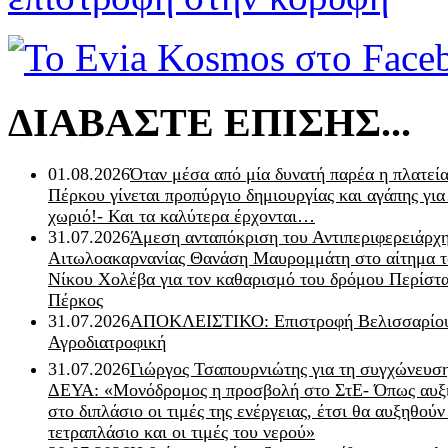
ΔΙΑΒΑΣΤΕ ΕΠΙΣΗΣ...
01.08.2026
Όταν μέσα από μία δυνατή παρέα η πλατεία
Πέρκου γίνεται προπύργιο δημιουργίας και αγάπης για
χωριό!- Και τα καλύτερα έρχονται…
31.07.2026
Άμεση ανταπόκριση του Αντιπεριφερειάρχ
Αιτωλοακαρνανίας Θανάση Μαυρομμάτη στο αίτημα τ
Νίκου Χολέβα για τον καθαρισμό του δρόμου Περίστα
Πέρκος
31.07.2026
ΑΠΟΚΛΕΙΣΤΙΚΟ: Επιστροφή Βελισσαρίου
Αγροδιατροφική
31.07.2026
Γιώργος Τσαπουρνιώτης για τη συγχώνευσ
ΔΕΥΑ: «Μονόδρομος η προσβολή στο ΣτΕ- Όπως αυξ
στο διπλάσιο οι τιμές της ενέργειας, έτσι θα αυξηθούν
τετραπλάσιο και οι τιμές του νερού»