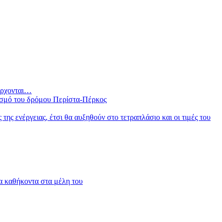
 έρχονται…
ισμό του δρόμου Περίστα-Πέρκος
ς ενέργειας, έτσι θα αυξηθούν στο τετραπλάσιο και οι τιμές του
α καθήκοντα στα μέλη του