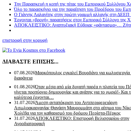
Την Παρασκευή η κοπή της πίτας του Εμπορικού Συλλόγου Χ
Όλο το παρασκήνιο για την παραίτηση του Προέδρου του Εμπ
Ο Γιάννης Λαλανίτης στην πρώτη γραμμή αλλαγής στη ΔΕΕΠ Ε
Έρχονται «βροχή» παραιτήσεις στον Εμπορικό Σύλλογο της Χ
ΑΠΟΚΛΕΙΣΤΙΚΟ: Αναπτυξιακή Εύβοιας «φάντασμα»… Ζήτησε
επιστροφή στην κορυφή
ΔΙΑΒΑΣΤΕ ΕΠΙΣΗΣ...
07.08.2026
Μαρκόπουλος εγκαλεί Βουρδάνο για κωλυσιεργία
διαφάνεια
01.08.2026
Όταν μέσα από μία δυνατή παρέα η πλατεία του Π
γίνεται προπύργιο δημιουργίας και αγάπης για το χωριό!- Και 
καλύτερα έρχονται…
31.07.2026
Άμεση ανταπόκριση του Αντιπεριφερειάρχη
Αιτωλοακαρνανίας Θανάση Μαυρομμάτη στο αίτημα του Νίκ
Χολέβα για τον καθαρισμό του δρόμου Περίστα-Πέρκος
31.07.2026
ΑΠΟΚΛΕΙΣΤΙΚΟ: Επιστροφή Βελισσαρίου στην
Αγροδιατροφική