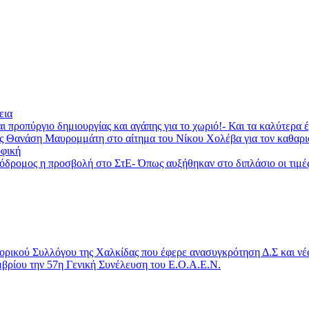
εια
ι προπύργιο δημιουργίας και αγάπης για το χωριό!- Και τα καλύτερα
ας Θανάση Μαυρομμάτη στο αίτημα του Νίκου Χολέβα για τον καθαρ
φική
ομος η προσβολή στο ΣτΕ- Όπως αυξήθηκαν στο διπλάσιο οι τιμές τη
ορικού Συλλόγου της Χαλκίδας που έφερε ανασυγκρότηση Δ.Σ και νέ
μβρίου την 57η Γενική Συνέλευση του Ε.Ο.Α.Ε.Ν.