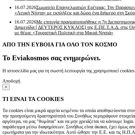
16.07.2026
Σωματείο Επαγγελματιών Ερέτριας: Την Παρασκε
«Λευκή Νύχτα» με εκπλήξεις και δώρο ένα διήμερο στη Σκύρ
16.07.2026
Με επιτυχία πραγματοποιήθηκε η 7η Διεπιστημονι
Διημερίδα [ ΔEYΤΕΡΟΣ ΚΥΚΛΟΣ] της Ε.ΠΕ.Τ.Α.Δ. στις Οι
με θέμα: «Τουριστική Πολιτική στα Μικρά Νησιά»
ΑΠΟ ΤΗΝ ΕΥΒΟΙΑ ΓΙΑ ΟΛΟ ΤΟΝ ΚΟΣΜΟ
Το Eviakosmos σας ενημερώνει.
Η ιστοσελίδα μας για τη σωστή λειτουργία της χρησιμοποιεί cookie
Αποδοχή
×
ΤΙ ΕΙΝΑΙ ΤΑ COOKIES
Τα cookies είναι μικρά αρχεία κειμένου τα οποία αποθηκεύονται στο
την προηγούμενη δραστηριότητά του.Συνήθως περιγράφουν στοιχεία 
αργότερα, να μας "θυμάται" και να μην χρειάζεται να κάνουμε login.
παράδειγμα μέσω διαφημίσεων. Συνήθως είναι άκακα, έχει όμως αποδ
ερωτήματα για την ιδιωτικότητα. Αυτό ώθησε την Ε.Ε. και τις Η.Π.