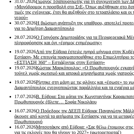
31.07.2026
Γιώργος Τσαπουρνιώτης για τη συγχώνευση των 
«Μονόδρομος η προσβολή στο ΣτΕ- Όπως αυξήθηκαν στο διπ
τιμές της ενέργειας, έτσι θα αυξηθούν στο τετραπλάσιο και οι 
νερού»
30.07.2026
Η βιώσιμη ανάπτυξη της υπαίθρου, αποτελεί προτε
για το Δημήτρη Διαμαντόπουλο
28.07.2026
Ο Γρηγόρης Δημητριάδης για τα Περιφερειακά Μέ
πληροφόρησης και όχι «έρημος ενημέρωσης»
19.07.2026
Από την Εύβοια έστειλε ηχηρό μήνυμα στην Κυβέ
Εστίαση- Με επιτυχία πραγματοποιήθηκε στο Επιμελητήριο τ
«ΕΣΤΙΑΣΗ 360° – Εστιάζοντας στην Εστίαση»
19.07.2026
Κώστας Μαρκόπουλος: «Ο Πρωθυπουργός εγκαιν
τούνελ χωρίς φωτισμό και ιατρικά μηχανήματα χωρίς γιατρού
19.07.2026
Ρίχτηκε στη μάχη με τις φλόγες και «έσωσε» το χω
Διαμαντόπουλος ενεργοποιώντας παράλληλα και τα εναέρια μ
17.07.2026
Β. Εύβοια: Στα μάτια της Κωνσταντίνας Καραμπα
Πρωθυπουργός έβλεπε… Σοφία Νικολάου
16.07.2026
Ο Πρόεδρος της ΔΕΕΠ Εύβοιας Παναγιώτης Μάλλ
άκουσε από κοντά τα αιτήματα της Εστίασης για να τα μεταφέρ
Πρωθυπουργό
16.07.2026
Μητσοτάκης από Εύβοια: «Σας θέλω έτοιμους στις
για τις εκλογές που θα γίνουν το 2027» (φωτορεπορταζ)