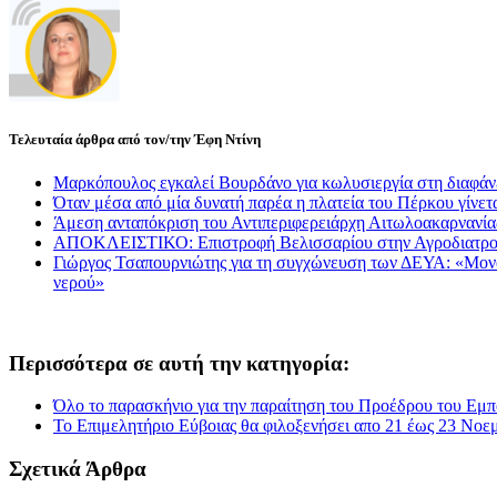
Τελευταία άρθρα από τον/την Έφη Ντίνη
Μαρκόπουλος εγκαλεί Βουρδάνο για κωλυσιεργία στη διαφάν
Όταν μέσα από μία δυνατή παρέα η πλατεία του Πέρκου γίνετα
Άμεση ανταπόκριση του Αντιπεριφερειάρχη Αιτωλοακαρνανί
ΑΠΟΚΛΕΙΣΤΙΚΟ: Επιστροφή Βελισσαρίου στην Αγροδιατρο
Γιώργος Τσαπουρνιώτης για τη συγχώνευση των ΔΕΥΑ: «Μονόδρ
νερού»
Περισσότερα σε αυτή την κατηγορία:
Όλο το παρασκήνιο για την παραίτηση του Προέδρου του Εμπ
Το Επιμελητήριο Εύβοιας θα φιλοξενήσει απο 21 έως 23 Νοε
Σχετικά Άρθρα