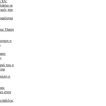
ΔΕΥΑ:
λάσιο οι
τιμές του
ραιότητα
σα: Όαση
ρνηση η
ο
ίασε
ς»
ριό του ο
έσα
τσώλη ο
ιος
ει στον
 επάλξεις