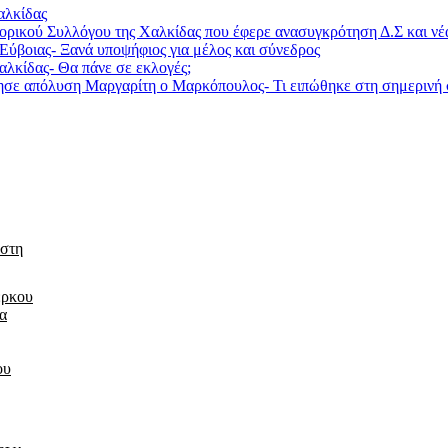
αλκίδας
ορικού Συλλόγου της Χαλκίδας που έφερε ανασυγκρότηση Δ.Σ και νέ
ύβοιας- Ξανά υποψήφιος για μέλος και σύνεδρος
αλκίδας- Θα πάνε σε εκλογές;
 απόλυση Μαργαρίτη ο Μαρκόπουλος- Τι ειπώθηκε στη σημερινή 
 στη
έρκου
τα
ου