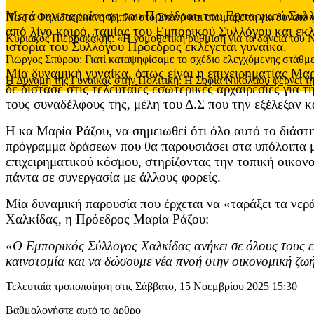
Μετά την παραίτηση του Προέδρου του Εμπορικού Συλλό
Πως ο Φαλίδας έκανε τρίπλα στο Σπανό και ετοιμάζεται για δυνατό
από λίγο καιρό, ταμίας του Εμπορικού Συλλόγου και εκ
Κυριάκος Πιερρακάκης: «Η νομοθετική ρύθμιση για τα δάνεια του
ιστορία του Συλλόγου Πρόεδρος εκλέγεται γυναίκα.
Γιώργος Σπύρου: Γιατί καταψηφίσαμε το σχέδιο ελεγχόμενης στάθ
Μία δυναμική γυναίκα, όπως είναι η επιχειρηματίας Μ
Η Δύναμη της Γυναίκας στην Πολιτική: Η Σοφία Νικολάου φέρνει τη
δε δίστασε στις τελευταίες εσωτερικές αρχαιρεσίες για
τους συναδέλφους της, μέλη του Δ.Σ που την εξέλεξαν 
Η κα Μαρία Ράζου, να σημειωθεί ότι όλο αυτό το διάστη
πρόγραμμα δράσεων που θα παρουσιάσει στα υπόλοιπα μέ
επιχειρηματικού κόσμου, στηρίζοντας την τοπική οικο
πάντα σε συνεργασία με άλλους φορείς.
Μία δυναμική παρουσία που έρχεται να «ταράξει τα νε
Χαλκίδας, η Πρόεδρος Μαρία Ράζου:
«Ο Εμπορικός Σύλλογος Χαλκίδας ανήκει σε όλους τους ε
καινοτομία και να δώσουμε νέα πνοή στην οικονομική ζωή
Τελευταία τροποποίηση στις Σάββατο, 15 Νοεμβρίου 2025 15:30
Βαθμολογήστε αυτό το άρθρο