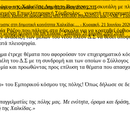
γου της Χαλκίδας Δημήτρη Βαγιάννη, τη σκυτάλη με πλει
 γκολ στη Χαλκίδα!
-
Πέμπτη, 02 Ιουλίου 2026 22:15
λεγμένη Επιμελητηριακή Σύμβουλος,, γνωστή επιχειρηματ
 Νόμου Κατσέλη αφορά πάνω από 100.000 συμπολίτες μας» «Με
-
Τρί
μευσης στη δημοτική κοινότητα Χαλκίδας…
-
Κυριακή, 21 Ιουνίου 202
αρία Ράζου που πάλεψε στα δύσκολα για να κρατηθεί όρθ
ν μεγάλη αλλαγή για την Εύβοια
-
Σάββατο, 20 Ιουνίου 2026 20:28
 την ανάδειξη των μελών του νέου πλέον Δ.Σ να θέσει υπο
κατά πλειοψηφία.
μα έτρεχε θέματα που αφορούσαν τον επιχειρηματικό κόσμ
λη του Δ.Σ με τη συνδρομή και των οποίων ο Σύλλογος θ
νομία και προωθώντας προς επίλυση τα θέματα που απασχ
ρά» του Εμπορικού κόσμου της πόλης! Όπως δήλωσε σε δ
παγγελματίες της πόλης μας. Με ενότητα, όραμα και δράση
 της Χαλκίδας.»