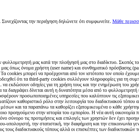
s. Συνεχίζοντας την περιήγηση δηλώνετε ότι συμφωνείτε.
Μάθε περισσ
ν φυλλομετρητή μας κατά την πλοήγησή μας στο διαδίκτυο. Σκοπός τους
μας όπως όνομα χρήστη (user name) και συνθηματικό πρόσβασης (pas
 Τα cookies μπορεί να προέρχονται από τον ιστότοπο τον οποίο έχουμε 
ειχθεί ότι τα third-party cookies συλλέγουν πληροφορίες για τη συμπ
Α. να εκδώσουν οδηγίες για τη χρήση τους και την ενημέρωση του χρ
α τα διαγράψει δίνεται αυτή η δυνατότητα μέσα από το φυλλομετρητή
οσφέρουν προσωποποιημένες υπηρεσίες που καλύπτουν τις εξατομικε
αματίζουν καθοριστικό ρόλο στην λειτουργία του διαδικτυακού τόπου
ν μέσων και τα παραπάνω τα καθορίζει εξατομικευμένα ο κάθε χρήστη
ποιο προηγούμενο στην ιστορία του εμπορίου. Η νέα αυτή οικονομία π
νο σύνορο τις προτιμήσεις και επιλογές των χρηστών δεν έχει προηγ
υ-υπολογιστή, την στατιστική, την διαφήμιση και την επικοινωνία γενι
ους τους διαδικτυακούς τόπους αλλά οι επισκέπτες των διαδικτυακών