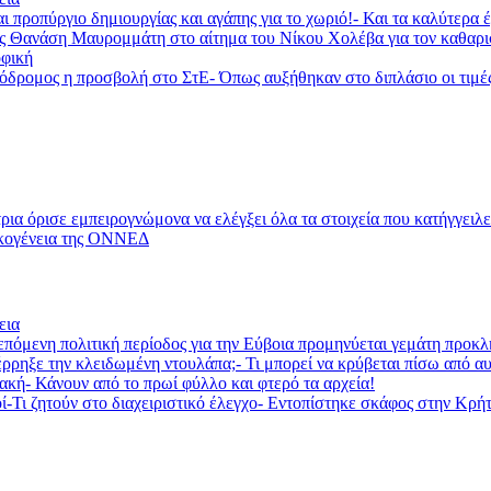
ι προπύργιο δημιουργίας και αγάπης για το χωριό!- Και τα καλύτερα
ας Θανάση Μαυρομμάτη στο αίτημα του Νίκου Χολέβα για τον καθαρ
φική
ομος η προσβολή στο ΣτΕ- Όπως αυξήθηκαν στο διπλάσιο οι τιμές τη
 εμπειρογνώμονα να ελέγξει όλα τα στοιχεία που κατήγγειλε ο Β
ικογένεια της ΟΝΝΕΔ
εια
όμενη πολιτική περίοδος για την Εύβοια προμηνύεται γεμάτη προκλή
ξε την κλειδωμένη ντουλάπα;- Τι μπορεί να κρύβεται πίσω από α
ή- Κάνουν από το πρωί φύλλο και φτερό τα αρχεία!
ζητούν στο διαχειριστικό έλεγχο- Εντοπίστηκε σκάφος στην Κρήτη