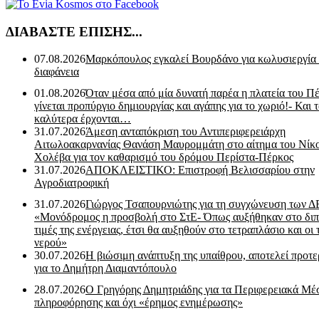
ΔΙΑΒΑΣΤΕ ΕΠΙΣΗΣ...
07.08.2026
Μαρκόπουλος εγκαλεί Βουρδάνο για κωλυσιεργία
διαφάνεια
01.08.2026
Όταν μέσα από μία δυνατή παρέα η πλατεία του Π
γίνεται προπύργιο δημιουργίας και αγάπης για το χωριό!- Και 
καλύτερα έρχονται…
31.07.2026
Άμεση ανταπόκριση του Αντιπεριφερειάρχη
Αιτωλοακαρνανίας Θανάση Μαυρομμάτη στο αίτημα του Νίκ
Χολέβα για τον καθαρισμό του δρόμου Περίστα-Πέρκος
31.07.2026
ΑΠΟΚΛΕΙΣΤΙΚΟ: Επιστροφή Βελισσαρίου στην
Αγροδιατροφική
31.07.2026
Γιώργος Τσαπουρνιώτης για τη συγχώνευση των 
«Μονόδρομος η προσβολή στο ΣτΕ- Όπως αυξήθηκαν στο διπ
τιμές της ενέργειας, έτσι θα αυξηθούν στο τετραπλάσιο και οι 
νερού»
30.07.2026
Η βιώσιμη ανάπτυξη της υπαίθρου, αποτελεί προτε
για το Δημήτρη Διαμαντόπουλο
28.07.2026
Ο Γρηγόρης Δημητριάδης για τα Περιφερειακά Μέ
πληροφόρησης και όχι «έρημος ενημέρωσης»