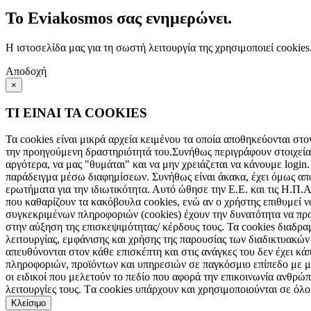
Το Eviakosmos σας ενημερώνει.
Η ιστοσελίδα μας για τη σωστή λειτουργία της χρησιμοποιεί cookie
Αποδοχή
×
ΤΙ ΕΙΝΑΙ ΤΑ COOKIES
Τα cookies είναι μικρά αρχεία κειμένου τα οποία αποθηκεύονται στο
την προηγούμενη δραστηριότητά του.Συνήθως περιγράφουν στοιχεία 
αργότερα, να μας "θυμάται" και να μην χρειάζεται να κάνουμε login.
παράδειγμα μέσω διαφημίσεων. Συνήθως είναι άκακα, έχει όμως αποδ
ερωτήματα για την ιδιωτικότητα. Αυτό ώθησε την Ε.Ε. και τις Η.Π.
που καθαρίζουν τα κακόβουλα cookies, ενώ αν ο χρήστης επιθυμεί ν
συγκεκριμένων πληροφοριών (cookies) έχουν την δυνατότητα να πρ
στην αύξηση της επισκεψιμότητας/ κέρδους τους. Τα cookies διαδρ
λειτουργίας, εμφάνισης και χρήσης της παρουσίας των διαδικτυακώ
απευθύνονται στον κάθε επισκέπτη και στις ανάγκες του δεν έχει κά
πληροφοριών, προϊόντων και υπηρεσιών σε παγκόσμιο επίπεδο με μό
οι ειδικοί που μελετούν το πεδίο που αφορά την επικοινωνία ανθρώπο
λειτουργίες τους. Tα cookies υπάρχουν και χρησιμοποιούνται σε όλ
Κλείσιμο