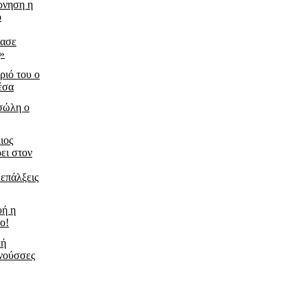
ρνηση η
ο
ίασε
ς»
ριό του ο
έσα
τσώλη ο
ιος
ει στον
 επάλξεις
υή η
ο!
κή
νούσσες