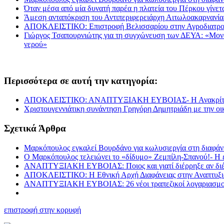
Όταν μέσα από μία δυνατή παρέα η πλατεία του Πέρκου γίνετα
Άμεση ανταπόκριση του Αντιπεριφερειάρχη Αιτωλοακαρνανί
ΑΠΟΚΛΕΙΣΤΙΚΟ: Επιστροφή Βελισσαρίου στην Αγροδιατρο
Γιώργος Τσαπουρνιώτης για τη συγχώνευση των ΔΕΥΑ: «Μονόδρ
νερού»
Περισσότερα σε αυτή την κατηγορία:
ΑΠΟΚΛΕΙΣΤΙΚΟ: ΑΝΑΠΤΥΞΙΑΚΗ ΕΥΒΟΙΑΣ- Η Ανακρίτρια όρισε
Χριστουγεννιάτικη συνάντηση Γρηγόρη Δημητριάδη με την ο
Σχετικά Άρθρα
Μαρκόπουλος εγκαλεί Βουρδάνο για κωλυσιεργία στη διαφάν
Ο Μαρκόπουλος τελειώνει το «δίδυμο» Ζεμπίλη-Σπανού!- Η επ
ΑΝΑΠΤΥΞΙΑΚΗ ΕΥΒΟΙΑΣ: Ποιος και γιατί διέρρηξε αν διέρρη
ΑΠΟΚΛΕΙΣΤΙΚΟ: Η Εθνική Αρχή Διαφάνειας στην Αναπτυξιακ
ΑΝΑΠΤΥΞΙΑΚΗ ΕΥΒΟΙΑΣ: 26 νέοι τραπεζικοί λογαριασμοί-Τι 
επιστροφή στην κορυφή