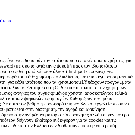
ότερα
 είναι να ειδοποιούν τον ιστότοπο που επισκέπτεται ο χρήστης, για
sword) με σκοπό κατά την επίσκεψή μας στον ίδιο ιστότοπο
επισκεφθεί ή από κάποιον άλλον (third-party cookies), για
εριφορά του κάθε χρήστη στο διαδίκτυο, κάτι που εγείρει σημαντικά
ήστη, για κάθε ιστότοπο που τα χρησιμοποιεί.Υπάρχουν προγράμματα
 ιστοσελίδων. Εξατομίκευση Οι δικτυακοί τόποι με την χρήση των
υμένες ανάγκες του συγκεκριμένου χρήστη, αποσκοπώντας τελικά
 αλλά και των ψηφιακών εφαρμογών. Καθορίζουν τον τρόπο
ς. Σε αυτό τον βαθμό η προσφορά υπηρεσιών και εργαλείων που να
ου βασίζεται στην διαφήμιση, την αγορά και διακίνηση
ούμενο στην ανθρώπινη ιστορία. Οι ερευνητές αλλά και γενικότερα
κότερα δείχνουν ιδιαίτερο ενδιαφέρον για τα cookies και τις
 τόπων ειδικά στην Ελλάδα δεν διαθέτουν επαρκή ενημέρωση.