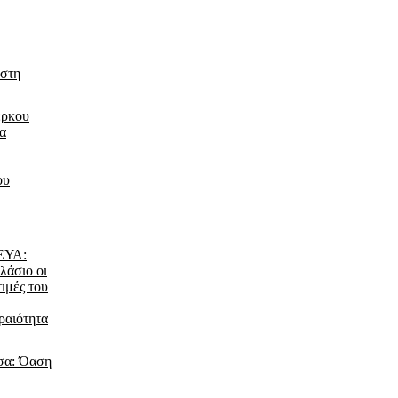
 στη
έρκου
τα
ου
ΔΕΥΑ:
λάσιο οι
τιμές του
ραιότητα
σα: Όαση