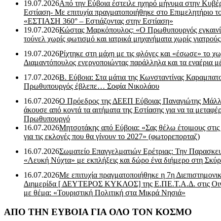
19.07.2026
Από την Εύβοια έστειλε ηχηρό μήνυμα στην Κυβέ
Εστίαση- Με επιτυχία πραγματοποιήθηκε στο Επιμελητήριο τ
«ΕΣΤΙΑΣΗ 360° – Εστιάζοντας στην Εστίαση»
19.07.2026
Κώστας Μαρκόπουλος: «Ο Πρωθυπουργός εγκαιν
τούνελ χωρίς φωτισμό και ιατρικά μηχανήματα χωρίς γιατρού
19.07.2026
Ρίχτηκε στη μάχη με τις φλόγες και «έσωσε» το χω
Διαμαντόπουλος ενεργοποιώντας παράλληλα και τα εναέρια μ
17.07.2026
Β. Εύβοια: Στα μάτια της Κωνσταντίνας Καραμπα
Πρωθυπουργός έβλεπε… Σοφία Νικολάου
16.07.2026
Ο Πρόεδρος της ΔΕΕΠ Εύβοιας Παναγιώτης Μάλλ
άκουσε από κοντά τα αιτήματα της Εστίασης για να τα μεταφέρ
Πρωθυπουργό
16.07.2026
Μητσοτάκης από Εύβοια: «Σας θέλω έτοιμους στις
για τις εκλογές που θα γίνουν το 2027» (φωτορεπορταζ)
16.07.2026
Σωματείο Επαγγελματιών Ερέτριας: Την Παρασκε
«Λευκή Νύχτα» με εκπλήξεις και δώρο ένα διήμερο στη Σκύρ
16.07.2026
Με επιτυχία πραγματοποιήθηκε η 7η Διεπιστημονι
Διημερίδα [ ΔEYΤΕΡΟΣ ΚΥΚΛΟΣ] της Ε.ΠΕ.Τ.Α.Δ. στις Οι
με θέμα: «Τουριστική Πολιτική στα Μικρά Νησιά»
ΑΠΟ ΤΗΝ ΕΥΒΟΙΑ ΓΙΑ ΟΛΟ ΤΟΝ ΚΟΣΜΟ