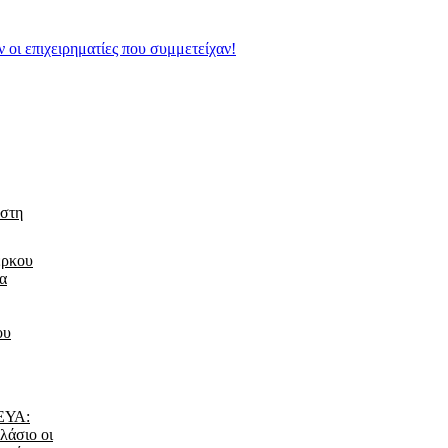
 οι επιχειρηματίες που συμμετείχαν!
 στη
έρκου
τα
ου
ΔΕΥΑ:
λάσιο οι