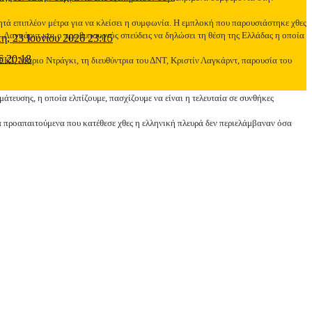
 ζητά επιπλέον μέτρα για να κλείσει η συμφωνία. Η εμπλοκή που παρουσιάστηκε χθες
ρ. Λαγκάρντ και ο πρωθυπουργός σπεύδεις να δηλώσει τη θέση της Ελλάδας η οποία
τη, 23 Ιουνίου 2026 23:15
6 20:18
 ΕΚΤ, Μάριο Ντράγκι, τη διευθύντρια του ΔΝΤ, Κριστίν Λαγκάρντ, παρουσία του
τευσης, η οποία ελπίζουμε, πασχίζουμε να είναι η τελευταία σε συνθήκες
τα προαπαιτούμενα που κατέθεσε χθες η ελληνική πλευρά δεν περιελάμβαναν όσα