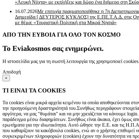
«Λευκή Νύχτα» με εκπλήξεις και δώρο ένα διήμερο στη Σκύρ
16.07.2026
Με επιτυχία πραγματοποιήθηκε η 7η Διεπιστημονι
Διημερίδα [ ΔEYΤΕΡΟΣ ΚΥΚΛΟΣ] της Ε.ΠΕ.Τ.Α.Δ. στις Οι
με θέμα: «Τουριστική Πολιτική στα Μικρά Νησιά»
ΑΠΟ ΤΗΝ ΕΥΒΟΙΑ ΓΙΑ ΟΛΟ ΤΟΝ ΚΟΣΜΟ
Το Eviakosmos σας ενημερώνει.
Η ιστοσελίδα μας για τη σωστή λειτουργία της χρησιμοποιεί cookie
Αποδοχή
×
ΤΙ ΕΙΝΑΙ ΤΑ COOKIES
Τα cookies είναι μικρά αρχεία κειμένου τα οποία αποθηκεύονται στο
την προηγούμενη δραστηριότητά του.Συνήθως περιγράφουν στοιχεία 
αργότερα, να μας "θυμάται" και να μην χρειάζεται να κάνουμε login.
παράδειγμα μέσω διαφημίσεων. Συνήθως είναι άκακα, έχει όμως αποδ
ερωτήματα για την ιδιωτικότητα. Αυτό ώθησε την Ε.Ε. και τις Η.Π.
που καθαρίζουν τα κακόβουλα cookies, ενώ αν ο χρήστης επιθυμεί ν
συγκεκριμένων πληροφοριών (cookies) έχουν την δυνατότητα να πρ