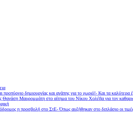
εια
ι προπύργιο δημιουργίας και αγάπης για το χωριό!- Και τα καλύτερα
ας Θανάση Μαυρομμάτη στο αίτημα του Νίκου Χολέβα για τον καθαρ
φική
ομος η προσβολή στο ΣτΕ- Όπως αυξήθηκαν στο διπλάσιο οι τιμές τη