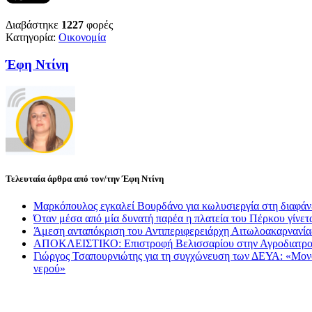
Διαβάστηκε
1227
φορές
Κατηγορία:
Οικονομία
Έφη Ντίνη
Τελευταία άρθρα από τον/την Έφη Ντίνη
Μαρκόπουλος εγκαλεί Βουρδάνο για κωλυσιεργία στη διαφάν
Όταν μέσα από μία δυνατή παρέα η πλατεία του Πέρκου γίνετα
Άμεση ανταπόκριση του Αντιπεριφερειάρχη Αιτωλοακαρνανί
ΑΠΟΚΛΕΙΣΤΙΚΟ: Επιστροφή Βελισσαρίου στην Αγροδιατρο
Γιώργος Τσαπουρνιώτης για τη συγχώνευση των ΔΕΥΑ: «Μονόδρ
νερού»