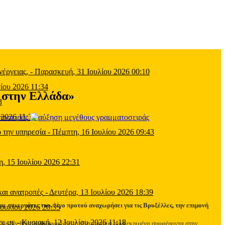
έργειας,
-
Παρασκευή, 31 Ιουλίου 2026 00:10
ίου 2026 11:34
α στην Ελλάδα»
3
 2026 11:39
τοσειράς
 την υπηρεσία
-
Πέμπτη, 16 Ιουλίου 2026 09:43
η, 15 Ιουλίου 2026 22:31
και ανατροπές
-
Δευτέρα, 13 Ιουλίου 2026 18:39
 συνεργάτες του, λίγο προτού αναχωρήσει για τις Βρυξέλλες, την επιμονή
Ιουλίου 2026 20:55
ες με
-
Κυριακή, 12 Ιουλίου 2026 11:18
Είτε δεν θέλουν συμφωνία είτε εξυπηρετούν συγκεκριμένα συμφέροντα στην