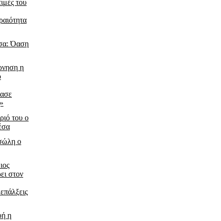
τιμές του
ραιότητα
σα: Όαση
ρνηση η
ο
ίασε
ς»
ριό του ο
έσα
τσώλη ο
ιος
ει στον
 επάλξεις
υή η