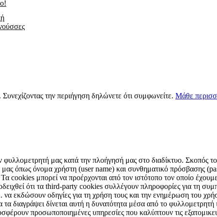
ο!
κή
νούσσες
s. Συνεχίζοντας την περιήγηση δηλώνετε ότι συμφωνείτε.
Μάθε περισσ
ν φυλλομετρητή μας κατά την πλοήγησή μας στο διαδίκτυο. Σκοπός τους
μας όπως όνομα χρήστη (user name) και συνθηματικό πρόσβασης (pas
 Τα cookies μπορεί να προέρχονται από τον ιστότοπο τον οποίο έχουμε 
ειχθεί ότι τα third-party cookies συλλέγουν πληροφορίες για τη συμπ
Α. να εκδώσουν οδηγίες για τη χρήση τους και την ενημέρωση του χρ
α τα διαγράψει δίνεται αυτή η δυνατότητα μέσα από το φυλλομετρητή
οσφέρουν προσωποποιημένες υπηρεσίες που καλύπτουν τις εξατομικε