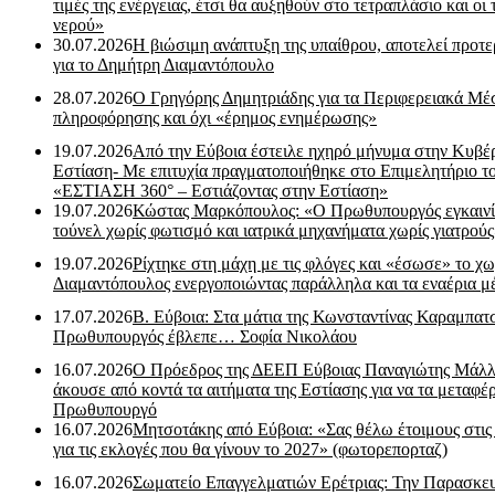
τιμές της ενέργειας, έτσι θα αυξηθούν στο τετραπλάσιο και οι 
νερού»
30.07.2026
Η βιώσιμη ανάπτυξη της υπαίθρου, αποτελεί προτε
για το Δημήτρη Διαμαντόπουλο
28.07.2026
Ο Γρηγόρης Δημητριάδης για τα Περιφερειακά Μέ
πληροφόρησης και όχι «έρημος ενημέρωσης»
19.07.2026
Από την Εύβοια έστειλε ηχηρό μήνυμα στην Κυβέ
Εστίαση- Με επιτυχία πραγματοποιήθηκε στο Επιμελητήριο τ
«ΕΣΤΙΑΣΗ 360° – Εστιάζοντας στην Εστίαση»
19.07.2026
Κώστας Μαρκόπουλος: «Ο Πρωθυπουργός εγκαιν
τούνελ χωρίς φωτισμό και ιατρικά μηχανήματα χωρίς γιατρού
19.07.2026
Ρίχτηκε στη μάχη με τις φλόγες και «έσωσε» το χω
Διαμαντόπουλος ενεργοποιώντας παράλληλα και τα εναέρια μ
17.07.2026
Β. Εύβοια: Στα μάτια της Κωνσταντίνας Καραμπα
Πρωθυπουργός έβλεπε… Σοφία Νικολάου
16.07.2026
Ο Πρόεδρος της ΔΕΕΠ Εύβοιας Παναγιώτης Μάλλ
άκουσε από κοντά τα αιτήματα της Εστίασης για να τα μεταφέρ
Πρωθυπουργό
16.07.2026
Μητσοτάκης από Εύβοια: «Σας θέλω έτοιμους στις
για τις εκλογές που θα γίνουν το 2027» (φωτορεπορταζ)
16.07.2026
Σωματείο Επαγγελματιών Ερέτριας: Την Παρασκε