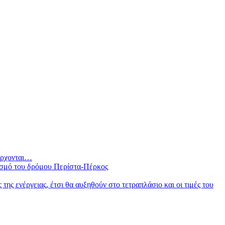
 έρχονται…
ισμό του δρόμου Περίστα-Πέρκος
ς ενέργειας, έτσι θα αυξηθούν στο τετραπλάσιο και οι τιμές του