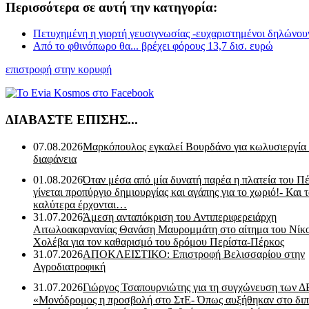
Περισσότερα σε αυτή την κατηγορία:
Πετυχημένη η γιορτή γευσιγνωσίας -ευχαριστημένοι δηλώνουν
Από το φθινόπωρο θα... βρέχει φόρους 13,7 δισ. ευρώ
επιστροφή στην κορυφή
ΔΙΑΒΑΣΤΕ ΕΠΙΣΗΣ...
07.08.2026
Μαρκόπουλος εγκαλεί Βουρδάνο για κωλυσιεργία
διαφάνεια
01.08.2026
Όταν μέσα από μία δυνατή παρέα η πλατεία του Π
γίνεται προπύργιο δημιουργίας και αγάπης για το χωριό!- Και 
καλύτερα έρχονται…
31.07.2026
Άμεση ανταπόκριση του Αντιπεριφερειάρχη
Αιτωλοακαρνανίας Θανάση Μαυρομμάτη στο αίτημα του Νίκ
Χολέβα για τον καθαρισμό του δρόμου Περίστα-Πέρκος
31.07.2026
ΑΠΟΚΛΕΙΣΤΙΚΟ: Επιστροφή Βελισσαρίου στην
Αγροδιατροφική
31.07.2026
Γιώργος Τσαπουρνιώτης για τη συγχώνευση των 
«Μονόδρομος η προσβολή στο ΣτΕ- Όπως αυξήθηκαν στο διπ