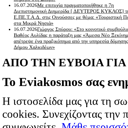
16.07.2026
Με επιτυχία πραγματοποιήθηκε η 7η
Διεπιστημονική Διημερίδα [ ΔEYΤΕΡΟΣ ΚΥΚΛΟΣ] τ
Ε.ΠΕ.Τ.Α.Δ. στις Οινούσσες με θέμα: «Τουριστική Π
στα Μικρά Νησιά»
16.07.2026
Γιώργος Σπύρου: «Στο κοινοτικό συμβούλι
Βαθέος Αυλίδας η παράταξη μας «Άμεσα Νέο Ξεκίνη
απέτρεψε ένα πραξικόπημα από την υπηρεσία δόμησης
Δήμου Χαλκιδέων»
ΑΠΟ ΤΗΝ ΕΥΒΟΙΑ ΓΙ
Το Eviakosmos σας ενη
Η ιστοσελίδα μας για τη σω
cookies. Συνεχίζοντας την 
συμφωνείτε.
Μάθε περισσό