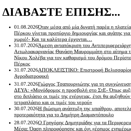
ΔΙΑΒΑΣΤΕ ΕΠΙΣΗΣ...
01.08.2026
Όταν μέσα από μία δυνατή παρέα η πλατεία
Πέρκου γίνεται προπύργιο δημιουργίας και αγάπης για
χωριό!- Και τα καλύτερα έρχονται…
31.07.2026
Άμεση ανταπόκριση του Αντιπεριφερειάρχ
Αιτωλοακαρνανίας Θανάση Μαυρομμάτη στο αίτημα τ
Νίκου Χολέβα για τον καθαρισμό του δρόμου Περίστα
Πέρκος
31.07.2026
ΑΠΟΚΛΕΙΣΤΙΚΟ: Επιστροφή Βελισσαρίου
Αγροδιατροφική
31.07.2026
Γιώργος Τσαπουρνιώτης για τη συγχώνευσ
ΔΕΥΑ: «Μονόδρομος η προσβολή στο ΣτΕ- Όπως αυξ
στο διπλάσιο οι τιμές της ενέργειας, έτσι θα αυξηθούν
τετραπλάσιο και οι τιμές του νερού»
30.07.2026
Η βιώσιμη ανάπτυξη της υπαίθρου, αποτελ
προτεραιότητα για το Δημήτρη Διαμαντόπουλο
28.07.2026
Ο Γρηγόρης Δημητριάδης για τα Περιφερει
Μέσα: Όαση πληροφόρησης και όχι «έρημος ενημέρω