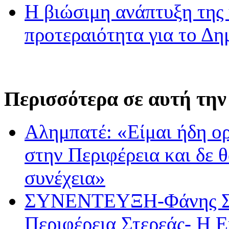
Η βιώσιμη ανάπτυξη της 
προτεραιότητα για το Δ
Περισσότερα σε αυτή την
Αλημπατέ: «Είμαι ήδη ορ
στην Περιφέρεια και δε 
συνέχεια»
ΣΥΝΕΝΤΕΥΞΗ-Φάνης Σπα
Περιφέρεια Στερεάς- Η Εύ