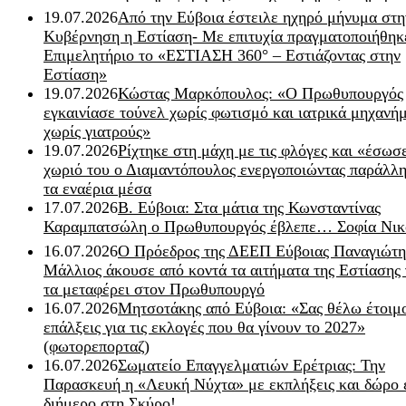
19.07.2026
Από την Εύβοια έστειλε ηχηρό μήνυμα στη
Κυβέρνηση η Εστίαση- Με επιτυχία πραγματοποιήθηκ
Επιμελητήριο το «ΕΣΤΙΑΣΗ 360° – Εστιάζοντας στην
Εστίαση»
19.07.2026
Κώστας Μαρκόπουλος: «Ο Πρωθυπουργός
εγκαινίασε τούνελ χωρίς φωτισμό και ιατρικά μηχανή
χωρίς γιατρούς»
19.07.2026
Ρίχτηκε στη μάχη με τις φλόγες και «έσωσ
χωριό του ο Διαμαντόπουλος ενεργοποιώντας παράλλη
τα εναέρια μέσα
17.07.2026
Β. Εύβοια: Στα μάτια της Κωνσταντίνας
Καραμπατσώλη ο Πρωθυπουργός έβλεπε… Σοφία Νικ
16.07.2026
Ο Πρόεδρος της ΔΕΕΠ Εύβοιας Παναγιώτη
Μάλλιος άκουσε από κοντά τα αιτήματα της Εστίασης 
τα μεταφέρει στον Πρωθυπουργό
16.07.2026
Μητσοτάκης από Εύβοια: «Σας θέλω έτοιμο
επάλξεις για τις εκλογές που θα γίνουν το 2027»
(φωτορεπορταζ)
16.07.2026
Σωματείο Επαγγελματιών Ερέτριας: Την
Παρασκευή η «Λευκή Νύχτα» με εκπλήξεις και δώρο 
διήμερο στη Σκύρο!