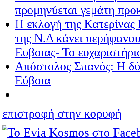
προμηνύεται γεμάτη προκ
Η εκλογή της Κατερίνας
της Ν.Δ κάνει περήφανου
Ευβοιας- Το ευχαριστήρ
Απόστολος Σπανός: Η δύν
Εύβοια
επιστροφή στην κορυφή