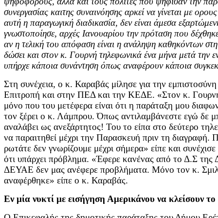
ψηφοφόρους, αλλά και τους πολίτες που ψήφισαν την παρά
συνεργασίας καιτης συναινόησης αρκεί να γίνεται με ορους
αυτή η παραγωγική διαδικασία, δεν είναι άμεσα εξαρτώμε
γνωστοποίησε, αρχές Ιανουαρίου την πρόταση που δέχθηκ
αν η τελική του απόφαση είναι η ανάληψη καθηκόντων στη
δώσει και στον κ. Γουρνή τηλεφωνικά ένα μήνα μετά την 
υπήρχε κάποια συνάντηση όπως αναφέρουν κάποια συγκεκ
Στη συνέχεια, ο κ. Καραβάς μίλησε για την εμπιστοσύ
Επιτροπή και στην ΠΕΔ και την ΚΕΔΕ. «Στον κ. Γουρνή,
μόνο που του μετέφερα είναι ότι η παράταξη μου διαφω
τον ξέρει ο κ. Λάμπρου. Όπως αντιλαμβάνεστε εγώ δε μ
αναλάβει ως ανεξάρτητος! Του το είπα στο δεύτερο τηλ
να παραιτηθεί μέχρι την Παρασκευή πριν τη διαγραφή. Π
ρωτάτε δεν γνωρίζουμε μέχρι σήμερα» είπε και συνέχισε
ότι υπάρχει πρόβλημα. «Έφερε κανένας από το Δ.Σ της 
ΔΕΥΑΕ δεν μας ανέφερε προβλήματα. Μόνο τον κ. Σμιλά
αναφέρθηκε» είπε ο κ. Καραβάς.
Εν μία νυκτί με εισήγηση Αμερικάνου να κλείσουν
Ο Επικεφαλής της δημοτικής παράταξης του Δήμου Ερέτρ