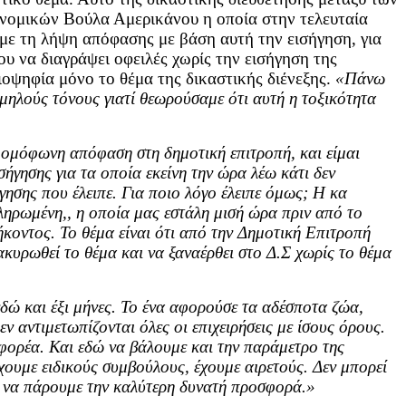
νομικών Βούλα Αμερικάνου η οποία στην τελευταία
με τη λήψη απόφασης με βάση αυτή την εισήγηση, για
 να διαγράψει οφειλές χωρίς την εισήγηση της
ιοψηφία μόνο το θέμα της δικαστικής διένεξης.
«Πάνω
μηλούς τόνους γιατί θεωρούσαμε ότι αυτή η τοξικότητα
ι ομόφωνη απόφαση στη δημοτική επιτροπή, και είμαι
σήγησης για τα οποία εκείνη την ώρα λέω κάτι δεν
γησης που έλειπε. Για ποιο λόγο έλειπε όμως; Η κα
κληρωμένη,, η οποία μας εστάλη μισή ώρα πριν από το
ήκοντος. Το θέμα είναι ότι από την Δημοτική Επιτροπή
 ακυρωθεί το θέμα και να ξαναέρθει στο Δ.Σ χωρίς το θέμα
δώ και έξι μήνες. Το ένα αφορούσε τα αδέσποτα ζώα,
ν αντιμετωπίζονται όλες οι επιχειρήσεις με ίσους όρους.
 φορέα. Και εδώ να βάλουμε και την παράμετρο της
χουμε ειδικούς συμβούλους, έχουμε αιρετούς. Δεν μπορεί
ια να πάρουμε την καλύτερη δυνατή προσφορά.»