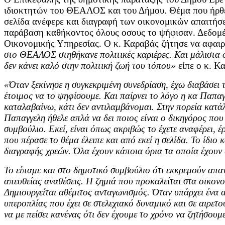
ιδιοκτητών του ΘΕΑΛΟΣ και του Δήμου. Θέμα που ήρθε
σελίδα ανέφερε και διαγραφή των οικονομικών απαιτήσε
παράβαση καθήκοντος όλους οσους το ψήφισαν. Δεδομένο
Οικονομικής Υπηρεσίας. Ο κ. Καραβάς ζήτησε να αφαιρε
στο ΘΕΑΛΟΣ στηθήκανε πολιτικές καριέρες. Και μάλιστα ό
δεν κάνει καλό στην πολιτική ζωή του τόπου»
είπε ο κ. Κ
«Όταν ξεκίνησε η συγκεκριμένη συνεδρίαση, έχω διαβάσει 
έτοιμος να το ψηφίσουμε. Και παίρνει το λόγο η κα Παπαγγ
καταλαβαίνω, κάτι δεν αντιλαμβάνομαι. Στην πορεία κατάλ
Παπαγγελη ήθελε απλά να δει ποιος είναι ο δικηγόρος που
συμβούλιο. Εκεί, είναι όπως ακριβώς το έχετε αναφέρει, 
που πέρασε το θέμα έλειπε και από εκεί η σελίδα. Το ίδιο
διαγραφής χρεών. Όλα έχουν κάποια όρια τα οποία έχουν 
Το είπαμε και στο δημοτικό συμβούλιο ότι εκκρεμούν απα
απευθείας αναθέσεις. Η ζημιά που προκαλείται στα οικονομ
Δημιουργείται αθέμιτος ανταγωνισμός. Όταν υπάρχει ένα 
υπεροπλίας που έχει σε στελεχιακό δυναμικό και σε αιρετ
να με πείσει κανένας ότι δεν έχουμε το χρόνο να ζητήσου