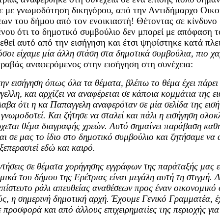
 με γνωμοδότηση δικηγόρου, από την Αντιδήμαρχο Οικο
ων του δήμου από τον ενοικιαστή! Θέτοντας σε κίνδυνο 
υ ότι το δημοτικό συμβούλιο δεν μπορεί με απόφαση του
θεί αυτό από την εισήγηση και έτσι ψηφίστηκε κατά πλε
σοι είχαμε μία άλλη στάση στα δημοτικά συμβούλια, πιο χα
αραβάς αναφερόμενος στην εισήγηση στη συνέχεια:
την εισήγηση όπως όλα τα θέματα, βλέπω το θέμα έχει πάρε
ελλη, και αρχίζει να αναφέρεται σε κάποια κομμάτια της ει
αβα ότι η κα Παπαγγελη αναφερόταν σε μία σελίδα της εισή
 γνωμοδοτεί. Και ζήτησε να σταλεί και πάλι η εισήγηση ολο
έρχεται θέμα διαγραφής χρεών. Αυτό σημαίνει παράβαση καθ
 και σε μας το ίδιο στο δημοτικό συμβούλιο και ζητήσαμε να
ξεπεραστεί εδώ και καιρό.
ντήσεις σε θέματα χορήγησης εγγράφων της παράταξής μας ε
ικά του δήμου της Ερέτριας είναι μεγάλη αυτή τη στιγμή. Δε
απίστευτο ράλι απευθείας αναθέσεων προς έναν οικονομικό
ούς, η σημερινή δημοτική αρχή. Έχουμε Γενικό Γραμματέα, έ
με προσφορά και από άλλους επιχειρηματίες της περιοχής γ