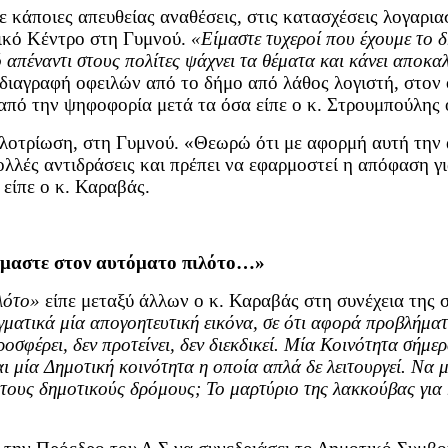
ε κάποιες απευθείας αναθέσεις, στις κατασχέσεις λογαρι
τικό Κέντρο στη Γυμνού.
«Είμαστε τυχεροί που έχουμε το 
απέναντι στους πολίτες ψάχνει τα θέματα και κάνει αποκα
 διαγραφή οφειλών από το δήμο από λάθος λογιστή, στον 
από την ψηφοφορία μετά τα όσα είπε ο κ. Στρουμπούλης ο
αλλοτρίωση, στη Γυμνού. «Θεωρώ ότι με αφορμή αυτή την
λλές αντιδράσεις και πρέπει να εφαρμοστεί η απόφαση γ
είπε ο κ. Καραβάς.
μαστε στον αυτόματο πιλότο…»
λότο»
είπε μεταξύ άλλων ο κ. Καραβάς στη συνέχεια της 
γματικά μία απογοητευτική εικόνα, σε ότι αφορά προβλήματ
οσφέρει, δεν προτείνει, δεν διεκδικεί. Μία Κοινότητα σήμ
ναι μία Δημοτική κοινότητα η οποία απλά δε λειτουργεί. Να
 τους δημοτικούς δρόμους; Το μαρτύριο της λακκούβας για κ