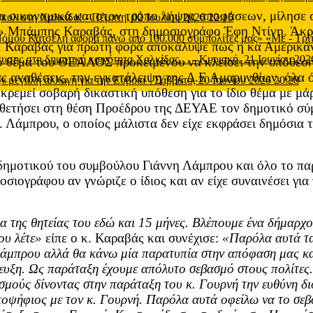
τα οικονομικά και στον τρόπο λήψης αποφάσεων, μίλησε
 γκολ στη Χαλκίδα!
-
Πέμπτη, 02 Ιουλίου 2026 22:15
ο» Μπάμπης Καραβάς, στη δημοσιογράφο Έφη Ντίνη. Άκρ
 Νόμου Κατσέλη αφορά πάνω από 100.000 συμπολίτες μας» «Με
-
Τρί
. Καραβάς για πρώτη φορά αποκάλυψε πως η κα Αμερικάνο
μευσης στη δημοτική κοινότητα Χαλκίδας…
-
Κυριακή, 21 Ιουνίου 202
ο θέμα του ΘΕΑΛΟΣ προκειμένου να κλείσει την υπόθεση
ας αναθέσεις, την εγκατάλειψη της Δ.Ε Αμαρυνθίων, όλα ό
ν μεγάλη αλλαγή για την Εύβοια
-
Σάββατο, 20 Ιουνίου 2026 20:28
κκρεμεί σοβαρή δικαστική υπόθεση για το ίδιο θέμα με μά
ετήσει στη θέση Προέδρου της ΔΕΥΑΕ τον δημοτικό σύμβ
κ. Λάμπρου, ο οποίος μάλιστα δεν είχε εκφράσει δημόσια 
δημοτικού του συμβούλου Γιάννη Λάμπρου και όλο το πα
ιογράφου αν γνώριζε ο ίδιος και αν είχε συναινέσει για
εια της θητείας του εδώ και 15 μήνες. Βλέπουμε ένα δήμαρχ
ου λέτε»
είπε ο κ. Καραβάς και συνέχισε:
«Παρόλα αυτά τα
άμπρου αλλά θα κάνω μία παρατυπία στην απόφαση μας και 
τευξη. Ως παράταξη έχουμε απόλυτο σεβασμό στους πολίτες
σμούς δίνοντας στην παράταξη του κ. Γουρνή την ευθύνη δι
υποψήφιος με τον κ. Γουρνή. Παρόλα αυτά οφείλω να το σε