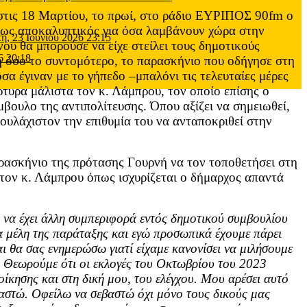
 στις 18 Μαρτίου, το πρωί, στο ράδιο ΕΥΡΙΠΟΣ 90fm ο
ως αποκαλυπτικός για όσα λαμβάνουν χώρα στην
τη, 23 Ιουνίου 2026 23:15
υ θα μπορούσε να είχε στείλει τους δημοτικούς
6 20:18
 όσο το συντομότερο, το παρασκήνιο που οδήγησε στη
σα έγιναν με το γήπεδο –μπαλόνι τις τελευταίες μέρες
ρτυρα μάλιστα τον κ. Λάμπρου, τον οποίο επίσης ο
ουλο της αντιπολίτευσης. Όπου αξίζει να σημειωθεί,
τουλάχιστον την επιθυμία του να ανταποκριθεί στην
ρασκήνιο της πρότασης Γουρνή να τον τοποθετήσει στη
 τον κ. Λάμπρου όπως ισχυρίζεται ο δήμαρχος απαντά
ο να έχει άλλη συμπεριφορά εντός δημοτικού συμβουλίου
 μέλη της παράταξης και εγώ προσωπικά έχουμε πάρει
θα σας ενημερώσω γιατί είχαμε κανονίσει να μιλήσουμε
. Θεωρούμε ότι οι εκλογές του Οκτωβρίου του 2023
οίκησης και στη δική μου, του ελέγχου. Μου αρέσει αυτό
βαστώ. Οφείλω να σεβαστώ όχι μόνο τους δικούς μας