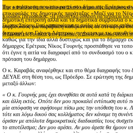
Την κατάσταση που επικρατεί στο δήμο της Ερέτριας σ
Πως ο Φαλίδας έκανε τρίπλα στο Σπανό και ετοιμάζεται για δυνατό
επικεφαλής της δημοτικής παράταξης «Μαζί για το Νέ
Κυριάκος Πιερρακάκης: «Η νομοθετική ρύθμιση για τα δάνεια του
δημοτική επιτροπή αλλά και τα δημοτικά συμβούλια ο κ
Γιώργος Σπύρου: Γιατί καταψηφίσαμε το σχέδιο ελεγχόμενης στάθ
συμβούλους για παράβαση καθήκοντος σε ότι αφορά στ
διαγραφή του Γιάννη Λάμπρου, τι γίνεται με τις απευθεί
Η Δύναμη της Γυναίκας στην Πολιτική: Η Σοφία Νικολάου φέρνει τη
καθώς για την ίδια αλλά δυστυχώς και για το δήμαρχο ε
δήμαρχος Ερέτριας Νίκος Γουρνής προσπάθησε να τοποθ
ότι έγινε η αιτία να διαγραφεί από το συνδυασμό του ο 
πρόταση του δημάρχου.
Ο κ. Καραβάς αναφέρθηκε και στο θέμα διαγραφής του 
ΔΕΥΑΕ στη θέση του, ως Πρόεδρο. Σε ερώτηση της δημοσ
μεταξύ άλλων:
« Ο κ. Γουρνής μας έχει συνηθίσει σε αυτά κατά τη διάρκ
και άλλη εκτός. Οπότε δεν μου προκαλεί εντύπωση αυτό π
μία απόφαση να αφήσουμε πίσω μας την υπόθεση του κ. Λ
τότε και λόγω δικού σας κολλήματος δεν κάναμε τη συνέν
όρισαν με απόλυτα δημοκρατικές διαδικασίες τους συσχετι
το αποτέλεσμα; Δεν μου αρέσει. Αν μου άρεσε θα ήμουν 