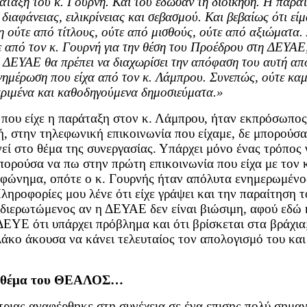
ταξη του κ. Γουρνή. Και του έδωσαν τη διοίκηση. Η παράτ
 διαφάνειας, ειλικρίνειας και σεβασμού. Και βεβαίως ότι ε
νη ούτε από τίτλους, ούτε από μισθούς, ούτε από αξιώματα
ε από τον κ. Γουρνή για την θέση του Προέδρου στη ΔΕΥΑΕ
 ΔΕΥΑΕ θα πρέπει να διαχωρίσει την απόφαση του αυτή από
ενημέρωση που είχα από τον κ. Λάμπρου. Συνεπώς, ούτε καμ
ριμένα και καθοδηγούμενα δημοσιεύματα.»
νη που είχε η παράταξη στον κ. Λάμπρου, ήταν εκπρόσωπ
 στην τηλεφωνική επικοινωνία που είχαμε, δε μπορούσα 
νεί στο θέμα της συνεργασίας. Υπάρχει μόνο ένας τρόπος
πορούσα να πω στην πρώτη επικοινωνία που είχα με τον κ
εφώνημα, οπότε ο κ. Γουρνής ήταν απόλυτα ενημερωμένος
ληροφορίες μου λένε ότι είχε γράψει και την παραίτηση τ
 διερωτώμενος αν η ΔΕΥΑΕ δεν είναι βιώσιμη, αφού εδώ κ
ΔΕΥΕ ότι υπάρχει πρόβλημα και ότι βρίσκεται στα βράχια
κο άκουσα να κάνει τελευταίος τον απολογισμό του και
 το θέμα του ΘΕΑΛΟΣ…
ιας αναφέρθηκε στη συνέχεια σε ένα επισης πολύ σημαντ