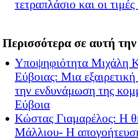
τετραπλάσιο και οι τιμές
Περισσότερα σε αυτή την
Υποψηφιότητα Μιχάλη Κ
Εύβοιας: Μια εξαιρετική
την ενδυνάμωση της κομ
Εύβοια
Κώστας Γιαμαρέλος: Η θ
Μάλλιου- Η απογοήτευση