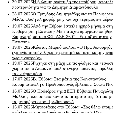
30.07.2026
Η βιώσιμη ανάπτυξη της υπαίθρου, αποτελ
προτεραιότητα για το Δημήτρη Διαμαντόπουλο
28.07.2026
Ο Γρηγόρης Δημητριάδης για τα Περιφερει
Μέσα: Όαση πληροφόρησης και όχι «έρημος ενημέρω
19.07.2026
Από την Εύβοια έστειλε ηχηρό μήνυμα στη
Κυβέρνηση η Εστίαση- Με επιτυχία πραγματοποιήθηκ
Επιμελητήριο το «ΕΣΤΙΑΣΗ 360° – Εστιάζοντας στην
Εστίαση»
19.07.2026
Κώστας Μαρκόπουλος: «Ο Πρωθυπουργός
εγκαινίασε τούνελ χωρίς φωτισμό και ιατρικά μηχανή
χωρίς γιατρούς»
19.07.2026
Ρίχτηκε στη μάχη με τις φλόγες και «έσωσ
χωριό του ο Διαμαντόπουλος ενεργοποιώντας παράλλη
τα εναέρια μέσα
17.07.2026
Β. Εύβοια: Στα μάτια της Κωνσταντίνας
Καραμπατσώλη ο Πρωθυπουργός έβλεπε… Σοφία Νικ
16.07.2026
Ο Πρόεδρος της ΔΕΕΠ Εύβοιας Παναγιώτη
Μάλλιος άκουσε από κοντά τα αιτήματα της Εστίασης 
τα μεταφέρει στον Πρωθυπουργό
16.07.2026
Μητσοτάκης από Εύβοια: «Σας θέλω έτοιμο
επάλξεις για τις εκλογές που θα γίνουν το 2027»