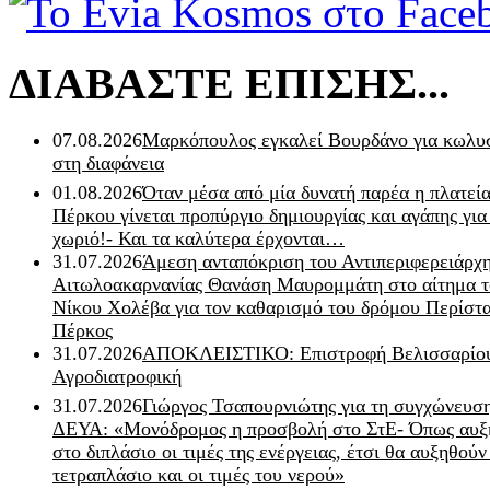
ΔΙΑΒΑΣΤΕ ΕΠΙΣΗΣ...
07.08.2026
Μαρκόπουλος εγκαλεί Βουρδάνο για κωλυσ
στη διαφάνεια
01.08.2026
Όταν μέσα από μία δυνατή παρέα η πλατεία
Πέρκου γίνεται προπύργιο δημιουργίας και αγάπης για
χωριό!- Και τα καλύτερα έρχονται…
31.07.2026
Άμεση ανταπόκριση του Αντιπεριφερειάρχ
Αιτωλοακαρνανίας Θανάση Μαυρομμάτη στο αίτημα τ
Νίκου Χολέβα για τον καθαρισμό του δρόμου Περίστα
Πέρκος
31.07.2026
ΑΠΟΚΛΕΙΣΤΙΚΟ: Επιστροφή Βελισσαρίου
Αγροδιατροφική
31.07.2026
Γιώργος Τσαπουρνιώτης για τη συγχώνευσ
ΔΕΥΑ: «Μονόδρομος η προσβολή στο ΣτΕ- Όπως αυξ
στο διπλάσιο οι τιμές της ενέργειας, έτσι θα αυξηθούν
τετραπλάσιο και οι τιμές του νερού»