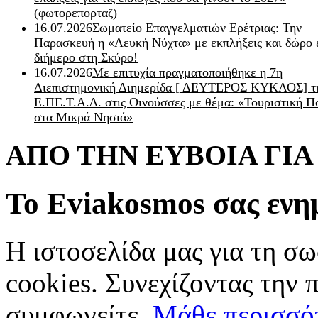
(φωτορεπορταζ)
16.07.2026
Σωματείο Επαγγελματιών Ερέτριας: Την
Παρασκευή η «Λευκή Νύχτα» με εκπλήξεις και δώρο 
διήμερο στη Σκύρο!
16.07.2026
Με επιτυχία πραγματοποιήθηκε η 7η
Διεπιστημονική Διημερίδα [ ΔEYΤΕΡΟΣ ΚΥΚΛΟΣ] τ
Ε.ΠΕ.Τ.Α.Δ. στις Οινούσσες με θέμα: «Τουριστική Π
στα Μικρά Νησιά»
ΑΠΟ ΤΗΝ ΕΥΒΟΙΑ ΓΙ
Το Eviakosmos σας ενη
Η ιστοσελίδα μας για τη σω
cookies. Συνεχίζοντας την 
συμφωνείτε.
Μάθε περισσό