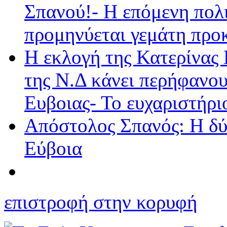
Σπανού!- Η επόμενη πολι
προμηνύεται γεμάτη προκ
Η εκλογή της Κατερίνας
της Ν.Δ κάνει περήφανου
Ευβοιας- Το ευχαριστήρ
Απόστολος Σπανός: Η δύν
Εύβοια
επιστροφή στην κορυφή