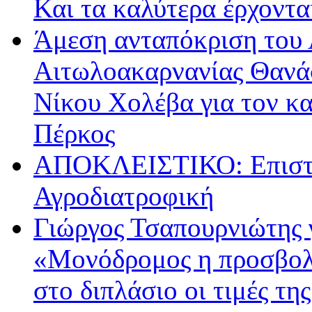
Και τα καλύτερα έρχοντ
Άμεση ανταπόκριση του 
Αιτωλοακαρνανίας Θανά
Νίκου Χολέβα για τον κ
Πέρκος
ΑΠΟΚΛΕΙΣΤΙΚΟ: Επιστρ
Αγροδιατροφική
Γιώργος Τσαπουρνιώτης 
«Μονόδρομος η προσβολ
στο διπλάσιο οι τιμές τη