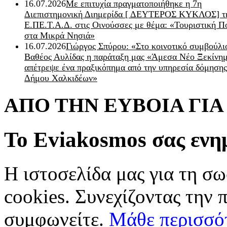
16.07.2026
Με επιτυχία πραγματοποιήθηκε η 7η
Διεπιστημονική Διημερίδα [ ΔEYΤΕΡΟΣ ΚΥΚΛΟΣ] τ
Ε.ΠΕ.Τ.Α.Δ. στις Οινούσσες με θέμα: «Τουριστική Π
στα Μικρά Νησιά»
16.07.2026
Γιώργος Σπύρου: «Στο κοινοτικό συμβούλι
Βαθέος Αυλίδας η παράταξη μας «Άμεσα Νέο Ξεκίνη
απέτρεψε ένα πραξικόπημα από την υπηρεσία δόμησης
Δήμου Χαλκιδέων»
ΑΠΟ ΤΗΝ ΕΥΒΟΙΑ ΓΙ
Το Eviakosmos σας ενη
Η ιστοσελίδα μας για τη σω
cookies. Συνεχίζοντας την 
συμφωνείτε.
Μάθε περισσό