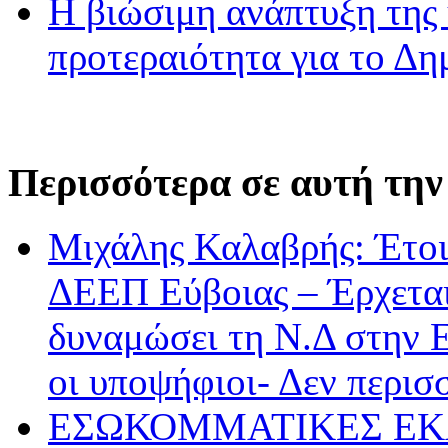
Η βιώσιμη ανάπτυξη της 
προτεραιότητα για το Δ
Περισσότερα σε αυτή την
Μιχάλης Καλαβρής: Έτοι
ΔΕΕΠ Εύβοιας – Έρχεται 
δυναμώσει τη Ν.Δ στην Ε
οι υποψήφιοι- Δεν περισ
ΕΣΩΚΟΜΜΑΤΙΚΕΣ ΕΚΛ