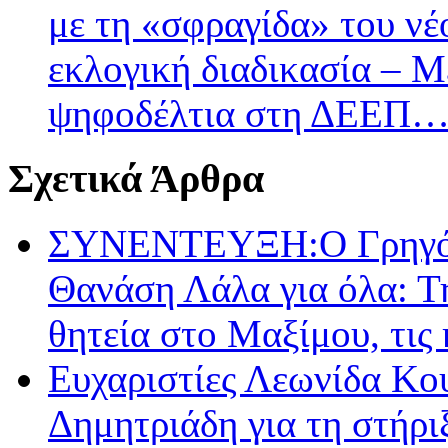
με τη «σφραγίδα» του ν
εκλογική διαδικασία – Μ
ψηφοδέλτια στη ΔΕΕΠ…-
Σχετικά Άρθρα
ΣΥΝΕΝΤΕΥΞΗ:O Γρηγόρη
Θανάση Λάλα για όλα: Τη
θητεία στο Μαξίμου, τις 
Ευχαριστίες Λεωνίδα Κο
Δημητριάδη για τη στήρ