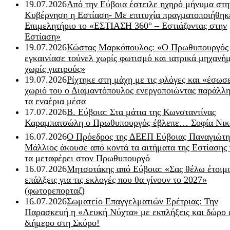
19.07.2026
Από την Εύβοια έστειλε ηχηρό μήνυμα στη
Κυβέρνηση η Εστίαση- Με επιτυχία πραγματοποιήθηκ
Επιμελητήριο το «ΕΣΤΙΑΣΗ 360° – Εστιάζοντας στην
Εστίαση»
19.07.2026
Κώστας Μαρκόπουλος: «Ο Πρωθυπουργός
εγκαινίασε τούνελ χωρίς φωτισμό και ιατρικά μηχανή
χωρίς γιατρούς»
19.07.2026
Ρίχτηκε στη μάχη με τις φλόγες και «έσωσ
χωριό του ο Διαμαντόπουλος ενεργοποιώντας παράλλη
τα εναέρια μέσα
17.07.2026
Β. Εύβοια: Στα μάτια της Κωνσταντίνας
Καραμπατσώλη ο Πρωθυπουργός έβλεπε… Σοφία Νικ
16.07.2026
Ο Πρόεδρος της ΔΕΕΠ Εύβοιας Παναγιώτη
Μάλλιος άκουσε από κοντά τα αιτήματα της Εστίασης 
τα μεταφέρει στον Πρωθυπουργό
16.07.2026
Μητσοτάκης από Εύβοια: «Σας θέλω έτοιμο
επάλξεις για τις εκλογές που θα γίνουν το 2027»
(φωτορεπορταζ)
16.07.2026
Σωματείο Επαγγελματιών Ερέτριας: Την
Παρασκευή η «Λευκή Νύχτα» με εκπλήξεις και δώρο 
διήμερο στη Σκύρο!