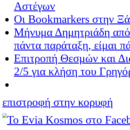
Αστέγων
Οι Bookmarkers στην Ξάν
Μήνυμα Δημητριάδη από
πάντα παράταξη, είμαι π
Επιτροπή Θεσμών και Δι
2/5 για κλήση του Γρηγ
επιστροφή στην κορυφή