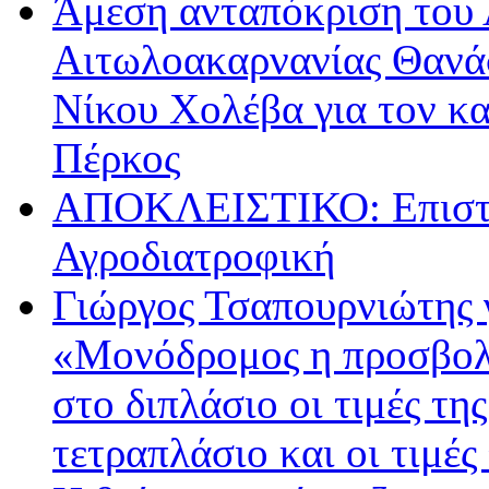
Άμεση ανταπόκριση του 
Αιτωλοακαρνανίας Θανά
Νίκου Χολέβα για τον κ
Πέρκος
ΑΠΟΚΛΕΙΣΤΙΚΟ: Επιστρ
Αγροδιατροφική
Γιώργος Τσαπουρνιώτης 
«Μονόδρομος η προσβολ
στο διπλάσιο οι τιμές τη
τετραπλάσιο και οι τιμές