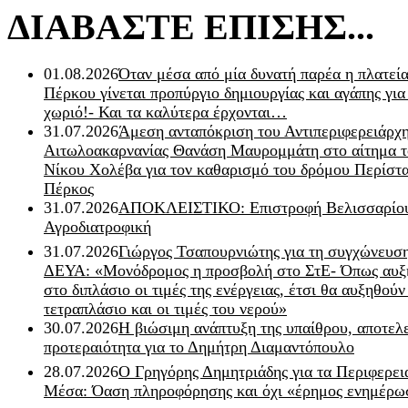
ΔΙΑΒΑΣΤΕ ΕΠΙΣΗΣ...
01.08.2026
Όταν μέσα από μία δυνατή παρέα η πλατεία
Πέρκου γίνεται προπύργιο δημιουργίας και αγάπης για
χωριό!- Και τα καλύτερα έρχονται…
31.07.2026
Άμεση ανταπόκριση του Αντιπεριφερειάρχ
Αιτωλοακαρνανίας Θανάση Μαυρομμάτη στο αίτημα τ
Νίκου Χολέβα για τον καθαρισμό του δρόμου Περίστα
Πέρκος
31.07.2026
ΑΠΟΚΛΕΙΣΤΙΚΟ: Επιστροφή Βελισσαρίου
Αγροδιατροφική
31.07.2026
Γιώργος Τσαπουρνιώτης για τη συγχώνευσ
ΔΕΥΑ: «Μονόδρομος η προσβολή στο ΣτΕ- Όπως αυξ
στο διπλάσιο οι τιμές της ενέργειας, έτσι θα αυξηθούν
τετραπλάσιο και οι τιμές του νερού»
30.07.2026
Η βιώσιμη ανάπτυξη της υπαίθρου, αποτελ
προτεραιότητα για το Δημήτρη Διαμαντόπουλο
28.07.2026
Ο Γρηγόρης Δημητριάδης για τα Περιφερει
Μέσα: Όαση πληροφόρησης και όχι «έρημος ενημέρω