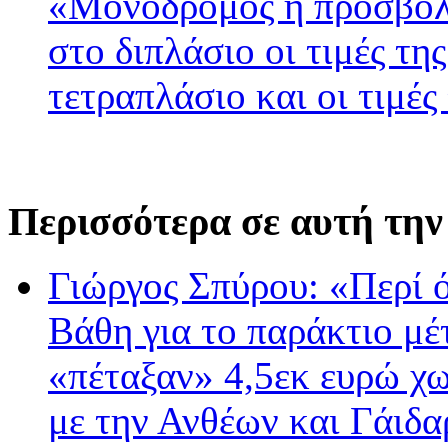
«Μονόδρομος η προσβολ
στο διπλάσιο οι τιμές τη
τετραπλάσιο και οι τιμές
Περισσότερα σε αυτή την
Γιώργος Σπύρου: «Περί ό
Βάθη για το παράκτιο μ
«πέταξαν» 4,5εκ ευρώ χωρί
με την Ανθέων και Γάιδα