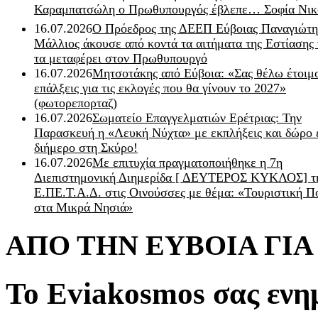
Καραμπατσώλη ο Πρωθυπουργός έβλεπε… Σοφία Νικ
16.07.2026
Ο Πρόεδρος της ΔΕΕΠ Εύβοιας Παναγιώτη
Μάλλιος άκουσε από κοντά τα αιτήματα της Εστίασης 
τα μεταφέρει στον Πρωθυπουργό
16.07.2026
Μητσοτάκης από Εύβοια: «Σας θέλω έτοιμο
επάλξεις για τις εκλογές που θα γίνουν το 2027»
(φωτορεπορταζ)
16.07.2026
Σωματείο Επαγγελματιών Ερέτριας: Την
Παρασκευή η «Λευκή Νύχτα» με εκπλήξεις και δώρο 
διήμερο στη Σκύρο!
16.07.2026
Με επιτυχία πραγματοποιήθηκε η 7η
Διεπιστημονική Διημερίδα [ ΔEYΤΕΡΟΣ ΚΥΚΛΟΣ] τ
Ε.ΠΕ.Τ.Α.Δ. στις Οινούσσες με θέμα: «Τουριστική Π
στα Μικρά Νησιά»
ΑΠΟ ΤΗΝ ΕΥΒΟΙΑ ΓΙ
Το Eviakosmos σας ενη