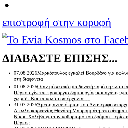
επιστροφή στην κορυφή
ΔΙΑΒΑΣΤΕ ΕΠΙΣΗΣ...
07.08.2026
Μαρκόπουλος εγκαλεί Βουρδάνο για κωλυσ
στη διαφάνεια
01.08.2026
Όταν μέσα από μία δυνατή παρέα η πλατεία
Πέρκου γίνεται προπύργιο δημιουργίας και αγάπης για
χωριό!- Και τα καλύτερα έρχονται…
31.07.2026
Άμεση ανταπόκριση του Αντιπεριφερειάρχ
Αιτωλοακαρνανίας Θανάση Μαυρομμάτη στο αίτημα τ
Νίκου Χολέβα για τον καθαρισμό του δρόμου Περίστα
Πέρκος