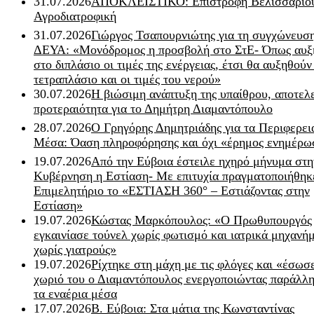
31.07.2026
ΑΠΟΚΛΕΙΣΤΙΚΟ: Επιστροφή Βελισσαρίου
Αγροδιατροφική
31.07.2026
Γιώργος Τσαπουρνιώτης για τη συγχώνευσ
ΔΕΥΑ: «Μονόδρομος η προσβολή στο ΣτΕ- Όπως αυξ
στο διπλάσιο οι τιμές της ενέργειας, έτσι θα αυξηθούν
τετραπλάσιο και οι τιμές του νερού»
30.07.2026
Η βιώσιμη ανάπτυξη της υπαίθρου, αποτελ
προτεραιότητα για το Δημήτρη Διαμαντόπουλο
28.07.2026
Ο Γρηγόρης Δημητριάδης για τα Περιφερει
Μέσα: Όαση πληροφόρησης και όχι «έρημος ενημέρω
19.07.2026
Από την Εύβοια έστειλε ηχηρό μήνυμα στη
Κυβέρνηση η Εστίαση- Με επιτυχία πραγματοποιήθηκ
Επιμελητήριο το «ΕΣΤΙΑΣΗ 360° – Εστιάζοντας στην
Εστίαση»
19.07.2026
Κώστας Μαρκόπουλος: «Ο Πρωθυπουργός
εγκαινίασε τούνελ χωρίς φωτισμό και ιατρικά μηχανή
χωρίς γιατρούς»
19.07.2026
Ρίχτηκε στη μάχη με τις φλόγες και «έσωσ
χωριό του ο Διαμαντόπουλος ενεργοποιώντας παράλλη
τα εναέρια μέσα
17.07.2026
Β. Εύβοια: Στα μάτια της Κωνσταντίνας