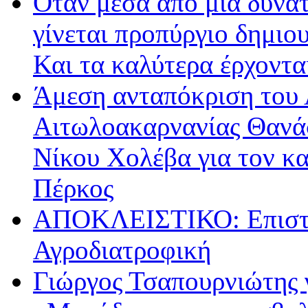
Όταν μέσα από μία δυνατ
γίνεται προπύργιο δημιου
Και τα καλύτερα έρχοντ
Άμεση ανταπόκριση του 
Αιτωλοακαρνανίας Θανά
Νίκου Χολέβα για τον κ
Πέρκος
ΑΠΟΚΛΕΙΣΤΙΚΟ: Επιστρ
Αγροδιατροφική
Γιώργος Τσαπουρνιώτης 