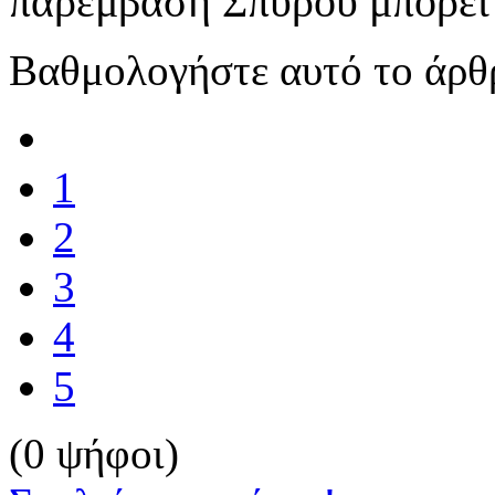
παρέμβαση Σπύρου μπορεί
Βαθμολογήστε αυτό το άρθ
1
2
3
4
5
(0 ψήφοι)