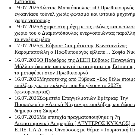
Εστίαση»
19.07.2026
Κώστας Μαρκόπουλος: «Ο Πρωθυπουργός
εγκαινίασε τούνελ χωρίς φωτισμό και ιατρικά μηχανή
χωρίς γιατρούς»
19.07.2026
Ρίχτηκε στη μάχη με τις φλόγες και «έσωσ
χωριό του ο Διαμαντόπουλος ενεργοποιώντας παράλλη
τα εναέρια μέσα
17.07.2026
Β. Εύβοια: Στα μάτια της Κωνσταντίνας
Καραμπατσώλη ο Πρωθυπουργός έβλεπε… Σοφία Νικ
16.07.2026
Ο Πρόεδρος της ΔΕΕΠ Εύβοιας Παναγιώτη
Μάλλιος άκουσε από κοντά τα αιτήματα της Εστίασης 
τα μεταφέρει στον Πρωθυπουργό
16.07.2026
Μητσοτάκης από Εύβοια: «Σας θέλω έτοιμο
επάλξεις για τις εκλογές που θα γίνουν το 2027»
(φωτορεπορταζ)
16.07.2026
Σωματείο Επαγγελματιών Ερέτριας: Την
Παρασκευή η «Λευκή Νύχτα» με εκπλήξεις και δώρο 
διήμερο στη Σκύρο!
16.07.2026
Με επιτυχία πραγματοποιήθηκε η 7η
Διεπιστημονική Διημερίδα [ ΔEYΤΕΡΟΣ ΚΥΚΛΟΣ] τ
Ε.ΠΕ.Τ.Α.Δ. στις Οινούσσες με θέμα: «Τουριστική Π