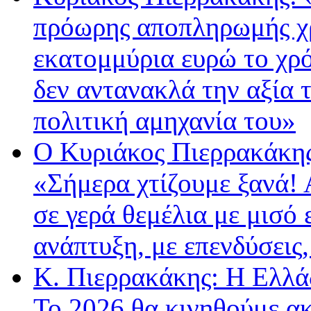
πρόωρης αποπληρωμής χρ
εκατομμύρια ευρώ το χ
δεν αντανακλά την αξία 
πολιτική αμηχανία του»
Ο Κυριάκος Πιερρακάκης
«Σήμερα χτίζουμε ξανά!
σε γερά θεμέλια με μισό 
ανάπτυξη, με επενδύσεις
Κ. Πιερρακάκης: Η Ελλά
Το 2026 θα κινηθούμε α