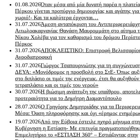
01.08.2026
Όταν μέσα από μία δυνατή παρέα η πλατεία
Πέρκου γίνεται προπύργιο δημιουργίας και αγάπης για
χωριό!- Και τα καλύτερα έρχονται…
31.07.2026
Άμεση ανταπόκριση του Αντιπεριφερειάρχ
Αιτωλοακαρνανίας Θανάση Μαυρομμάτη στο αίτημα τ
Νίκου Χολέβα για τον καθαρισμό του δρόμου Περίστα
Πέρκος
31.07.2026
ΑΠΟΚΛΕΙΣΤΙΚΟ: Επιστροφή Βελισσαρίου
Αγροδιατροφική
31.07.2026
Γιώργος Τσαπουρνιώτης για τη συγχώνευσ
ΔΕΥΑ: «Μονόδρομος η προσβολή στο ΣτΕ- Όπως αυξ
στο διπλάσιο οι τιμές της ενέργειας, έτσι θα αυξηθούν
τετραπλάσιο και οι τιμές του νερού»
30.07.2026
Η βιώσιμη ανάπτυξη της υπαίθρου, αποτελ
προτεραιότητα για το Δημήτρη Διαμαντόπουλο
28.07.2026
Ο Γρηγόρης Δημητριάδης για τα Περιφερει
Μέσα: Όαση πληροφόρησης και όχι «έρημος ενημέρω
19.07.2026
Από την Εύβοια έστειλε ηχηρό μήνυμα στη
Κυβέρνηση η Εστίαση- Με επιτυχία πραγματοποιήθηκ
Επιμελητήριο το «ΕΣΤΙΑΣΗ 360° – Εστιάζοντας στην