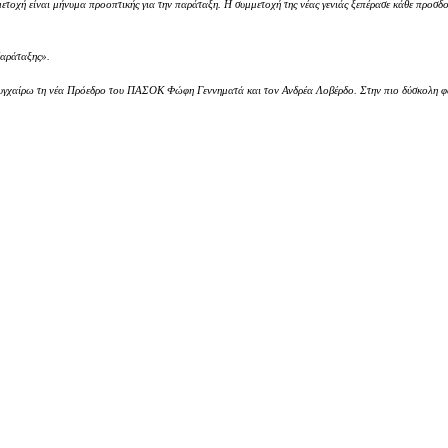
ετοχή είναι μήνυμα προοπτικής για την παράταξη. Η συμμετοχή της νέας γενιάς ξεπέρασε κάθε προσδο
Παράταξης».
 Συγχαίρω τη νέα Πρόεδρο του ΠΑΣΟΚ Φώφη Γεννηματά και τον Ανδρέα Λοβέρδο. Στην πιο δύσκολη φά