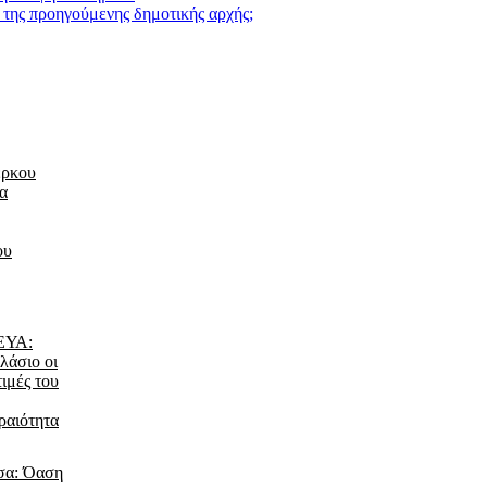
» της προηγούμενης δημοτικής αρχής;
έρκου
τα
ου
ΔΕΥΑ:
λάσιο οι
τιμές του
ραιότητα
σα: Όαση