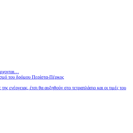
 έρχονται…
ισμό του δρόμου Περίστα-Πέρκος
ς ενέργειας, έτσι θα αυξηθούν στο τετραπλάσιο και οι τιμές του