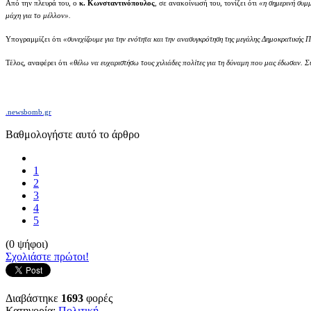
Από την πλευρά του, ο
κ. Κωνσταντινόπουλος
, σε ανακοίνωσή του, τονίζει ότι
«η σημερινή συμμ
μάχη για το μέλλον».
Υπογραμμίζει ότι
«συνεχίζουμε για την ενότητα και την ανασυγκρότηση της μεγάλης Δημοκρατικής 
Τέλος, αναφέρει ότι
«θέλω να ευχαριστήσω τους χιλιάδες πολίτες για τη δύναμη που μας έδωσαν.
.newsbomb.gr
Βαθμολογήστε αυτό το άρθρο
1
2
3
4
5
(0 ψήφοι)
Σχολιάστε πρώτοι!
Διαβάστηκε
1693
φορές
Κατηγορία:
Πολιτική