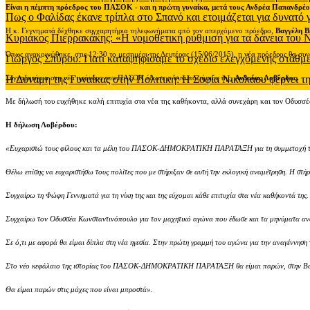
Είναι η πέμπτη πρόεδρος του ΠΑΣΟΚ - και η πρώτη γυναίκα, μετά τους Ανδρέα Παπανδρέο
Πως ο Φαλίδας έκανε τρίπλα στο Σπανό και ετοιμάζεται για δυνατό
Η κ. Γεννηματά δέχθηκε συγχαρητήρια τηλεφωνήματα από τον απερχόμενο πρόεδρο,
Βαγγέλη Β
Κυριάκος Πιερρακάκης: «Η νομοθετική ρύθμιση για τα δάνεια του
Όπως ανακοινώθηκε, στις 12:30 το μεσημέρι της Δευτέρας (15/06/2015), η νέα πρόεδρος θα συν
Γιώργος Σπύρου: Γιατί καταψηφίσαμε το σχέδιο ελεγχόμενης στάθ
Η Δύναμη της Γυναίκας στην Πολιτική: Η Σοφία Νικολάου φέρνει τη
Συγχαρητήρια στη νέα πρόεδρο του ΠΑΣΟΚ έδωσε ο συνυποψήφιός της,
Ανδρέας Λοβέρδος.
Με δήλωσή του ευχήθηκε καλή επιτυχία στα νέα της καθήκοντα, αλλά συνεχάρη και τον Οδυσσ
Η δήλωση Λοβέρδου:
«Ευχαριστώ τους φίλους και τα μέλη του ΠΑΣΟΚ-ΔΗΜΟΚΡΑΤΙΚΗ ΠΑΡΑΤΑΞΗ για τη συμμετοχή τους στ
Θέλω επίσης να ευχαριστήσω τους πολίτες που με στήριξαν σε αυτή την εκλογική αναμέτρηση. Η στήρ
Συγχαίρω τη Φώφη Γεννηματά για τη νίκη της και της εύχομαι κάθε επιτυχία στα νέα καθήκοντά της.
Συγχαίρω τον Οδυσσέα Κωνσταντινόπουλο για τον μαχητικό αγώνα που έδωσε και τα μηνύματα αν
Σε ό,τι με αφορά θα είμαι δίπλα στη νέα ηγεσία. Στην πρώτη γραμμή του αγώνα για την αναγέν
Στο νέο κεφάλαιο της ιστορίας του ΠΑΣΟΚ-ΔΗΜΟΚΡΑΤΙΚΗ ΠΑΡΑΤΑΞΗ θα είμαι παρών, στην Βουλ
Θα είμαι παρών στις μάχες που είναι μπροστά».