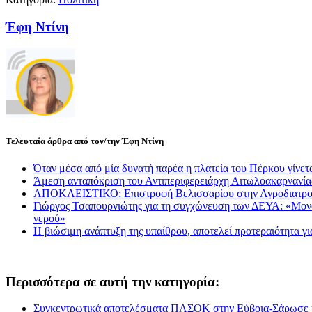
Έφη Ντίνη
Τελευταία άρθρα από τον/την Έφη Ντίνη
Όταν μέσα από μία δυνατή παρέα η πλατεία του Πέρκου γίνετα
Άμεση ανταπόκριση του Αντιπεριφερειάρχη Αιτωλοακαρνανί
ΑΠΟΚΛΕΙΣΤΙΚΟ: Επιστροφή Βελισσαρίου στην Αγροδιατρο
Γιώργος Τσαπουρνιώτης για τη συγχώνευση των ΔΕΥΑ: «Μονόδρ
νερού»
Η βιώσιμη ανάπτυξη της υπαίθρου, αποτελεί προτεραιότητα γ
Περισσότερα σε αυτή την κατηγορία:
Συγκεντρωτικά αποτελέσματα ΠΑΣΟΚ στην Εύβοια-Σάρωσε