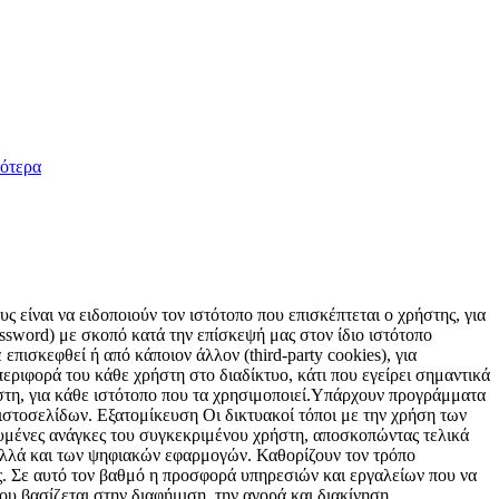
ότερα
 είναι να ειδοποιούν τον ιστότοπο που επισκέπτεται ο χρήστης, για
sword) με σκοπό κατά την επίσκεψή μας στον ίδιο ιστότοπο
επισκεφθεί ή από κάποιον άλλον (third-party cookies), για
εριφορά του κάθε χρήστη στο διαδίκτυο, κάτι που εγείρει σημαντικά
ήστη, για κάθε ιστότοπο που τα χρησιμοποιεί.Υπάρχουν προγράμματα
 ιστοσελίδων. Εξατομίκευση Οι δικτυακοί τόποι με την χρήση των
υμένες ανάγκες του συγκεκριμένου χρήστη, αποσκοπώντας τελικά
 αλλά και των ψηφιακών εφαρμογών. Καθορίζουν τον τρόπο
ς. Σε αυτό τον βαθμό η προσφορά υπηρεσιών και εργαλείων που να
ου βασίζεται στην διαφήμιση, την αγορά και διακίνηση