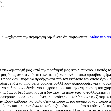
να
ων»
s. Συνεχίζοντας την περιήγηση δηλώνετε ότι συμφωνείτε.
Μάθε περισσ
ν φυλλομετρητή μας κατά την πλοήγησή μας στο διαδίκτυο. Σκοπός τους
μας όπως όνομα χρήστη (user name) και συνθηματικό πρόσβασης (pas
 Τα cookies μπορεί να προέρχονται από τον ιστότοπο τον οποίο έχουμε 
ειχθεί ότι τα third-party cookies συλλέγουν πληροφορίες για τη συμπ
Α. να εκδώσουν οδηγίες για τη χρήση τους και την ενημέρωση του χρ
α τα διαγράψει δίνεται αυτή η δυνατότητα μέσα από το φυλλομετρητή
οσφέρουν προσωποποιημένες υπηρεσίες που καλύπτουν τις εξατομικε
αματίζουν καθοριστικό ρόλο στην λειτουργία του διαδικτυακού τόπου
ν μέσων και τα παραπάνω τα καθορίζει εξατομικευμένα ο κάθε χρήστη
ποιο προηγούμενο στην ιστορία του εμπορίου. Η νέα αυτή οικονομία π