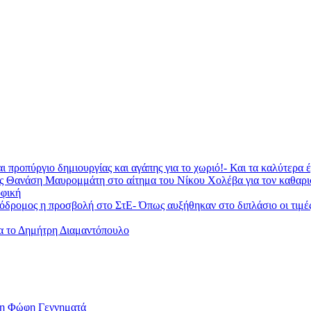
ι προπύργιο δημιουργίας και αγάπης για το χωριό!- Και τα καλύτερα
ας Θανάση Μαυρομμάτη στο αίτημα του Νίκου Χολέβα για τον καθαρ
φική
ομος η προσβολή στο ΣτΕ- Όπως αυξήθηκαν στο διπλάσιο οι τιμές τη
ια το Δημήτρη Διαμαντόπουλο
 η Φώφη Γεννηματά