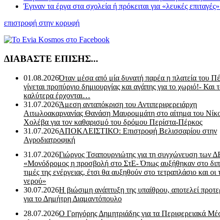
Έγιναν τα έργα στα σχολεία ή πρόκειται για «λευκές επιταγές
επιστροφή στην κορυφή
ΔΙΑΒΑΣΤΕ ΕΠΙΣΗΣ...
01.08.2026
Όταν μέσα από μία δυνατή παρέα η πλατεία του Π
γίνεται προπύργιο δημιουργίας και αγάπης για το χωριό!- Και 
καλύτερα έρχονται…
31.07.2026
Άμεση ανταπόκριση του Αντιπεριφερειάρχη
Αιτωλοακαρνανίας Θανάση Μαυρομμάτη στο αίτημα του Νίκ
Χολέβα για τον καθαρισμό του δρόμου Περίστα-Πέρκος
31.07.2026
ΑΠΟΚΛΕΙΣΤΙΚΟ: Επιστροφή Βελισσαρίου στην
Αγροδιατροφική
31.07.2026
Γιώργος Τσαπουρνιώτης για τη συγχώνευση των 
«Μονόδρομος η προσβολή στο ΣτΕ- Όπως αυξήθηκαν στο διπ
τιμές της ενέργειας, έτσι θα αυξηθούν στο τετραπλάσιο και οι 
νερού»
30.07.2026
Η βιώσιμη ανάπτυξη της υπαίθρου, αποτελεί προτε
για το Δημήτρη Διαμαντόπουλο
28.07.2026
Ο Γρηγόρης Δημητριάδης για τα Περιφερειακά Μέ