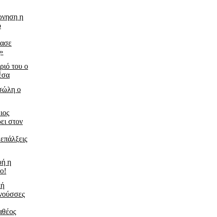
ρνηση η
ο
ίασε
ς»
ριό του ο
έσα
τσώλη ο
ιος
ει στον
 επάλξεις
υή η
ο!
κή
νούσσες
αθέος