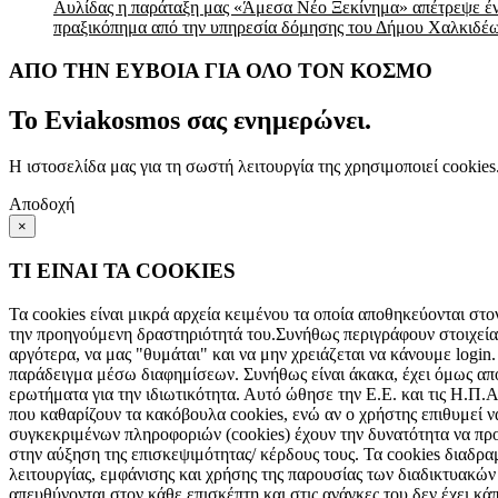
Αυλίδας η παράταξη μας «Άμεσα Νέο Ξεκίνημα» απέτρεψε έ
πραξικόπημα από την υπηρεσία δόμησης του Δήμου Χαλκιδέ
ΑΠΟ ΤΗΝ ΕΥΒΟΙΑ ΓΙΑ ΟΛΟ ΤΟΝ ΚΟΣΜΟ
Το Eviakosmos σας ενημερώνει.
Η ιστοσελίδα μας για τη σωστή λειτουργία της χρησιμοποιεί cookie
Αποδοχή
×
ΤΙ ΕΙΝΑΙ ΤΑ COOKIES
Τα cookies είναι μικρά αρχεία κειμένου τα οποία αποθηκεύονται στο
την προηγούμενη δραστηριότητά του.Συνήθως περιγράφουν στοιχεία 
αργότερα, να μας "θυμάται" και να μην χρειάζεται να κάνουμε login.
παράδειγμα μέσω διαφημίσεων. Συνήθως είναι άκακα, έχει όμως αποδ
ερωτήματα για την ιδιωτικότητα. Αυτό ώθησε την Ε.Ε. και τις Η.Π.
που καθαρίζουν τα κακόβουλα cookies, ενώ αν ο χρήστης επιθυμεί ν
συγκεκριμένων πληροφοριών (cookies) έχουν την δυνατότητα να πρ
στην αύξηση της επισκεψιμότητας/ κέρδους τους. Τα cookies διαδρ
λειτουργίας, εμφάνισης και χρήσης της παρουσίας των διαδικτυακώ
απευθύνονται στον κάθε επισκέπτη και στις ανάγκες του δεν έχει κά