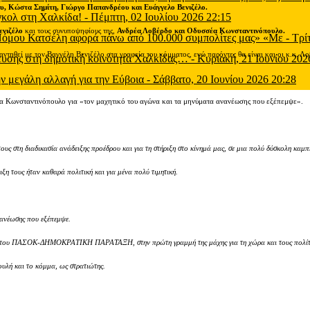
υ, Κώστα Σημίτη, Γιώργο Παπανδρέου και Ευάγγελο Βενιζέλο.
 γκολ στη Χαλκίδα!
-
Πέμπτη, 02 Ιουλίου 2026 22:15
ενιζέλο
και τους συνυποψηφίους της,
Ανδρέα Λοβέρδο και Οδυσσέα Κωνσταντινόπουλο.
 Νόμου Κατσέλη αφορά πάνω από 100.000 συμπολίτες μας» «Με
-
Τρί
αντηθεί με τον Βαγγέλη Βενιζέλο στα γραφεία του κόμματος, ενώ παρόντες θα είναι και οι κ.κ. Λ
μευσης στη δημοτική κοινότητα Χαλκίδας…
-
Κυριακή, 21 Ιουνίου 202
ν μεγάλη αλλαγή για την Εύβοια
-
Σάββατο, 20 Ιουνίου 2026 20:28
έα Κωνσταντινόπουλο για «τον μαχητικό του αγώνα και τα μηνύματα ανανέωσης που εξέπεμψε».
η διαδικασία ανάδειξης προέδρου και για τη στήριξη στο κίνημά μας, σε μια πολύ δύσκολη καμπή 
ιξη τους ήταν καθαρά πολιτική και για μένα πολύ τιμητική.
ανέωσης που εξέπεμψε.
νηση του ΠΑΣΟΚ-ΔΗΜΟΚΡΑΤΙΚΗ ΠΑΡΑΤΑΞΗ, στην πρώτη γραμμή της μάχης για τη χώρα και τους πολίτες
ή και το κόμμα, ως στρατιώτης.