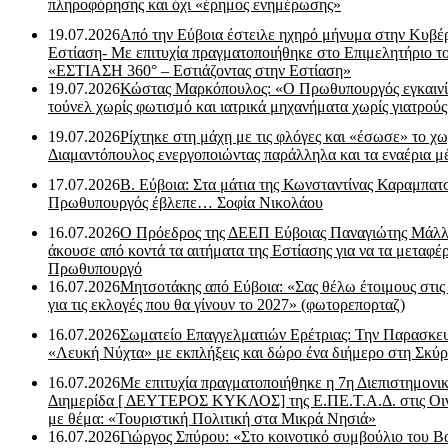
πληροφόρησης και όχι «έρημος ενημέρωσης»
19.07.2026
Από την Εύβοια έστειλε ηχηρό μήνυμα στην Κυβέ
Εστίαση- Με επιτυχία πραγματοποιήθηκε στο Επιμελητήριο τ
«ΕΣΤΙΑΣΗ 360° – Εστιάζοντας στην Εστίαση»
19.07.2026
Κώστας Μαρκόπουλος: «Ο Πρωθυπουργός εγκαιν
τούνελ χωρίς φωτισμό και ιατρικά μηχανήματα χωρίς γιατρού
19.07.2026
Ρίχτηκε στη μάχη με τις φλόγες και «έσωσε» το χω
Διαμαντόπουλος ενεργοποιώντας παράλληλα και τα εναέρια μ
17.07.2026
Β. Εύβοια: Στα μάτια της Κωνσταντίνας Καραμπα
Πρωθυπουργός έβλεπε… Σοφία Νικολάου
16.07.2026
Ο Πρόεδρος της ΔΕΕΠ Εύβοιας Παναγιώτης Μάλλ
άκουσε από κοντά τα αιτήματα της Εστίασης για να τα μεταφέρ
Πρωθυπουργό
16.07.2026
Μητσοτάκης από Εύβοια: «Σας θέλω έτοιμους στις
για τις εκλογές που θα γίνουν το 2027» (φωτορεπορταζ)
16.07.2026
Σωματείο Επαγγελματιών Ερέτριας: Την Παρασκε
«Λευκή Νύχτα» με εκπλήξεις και δώρο ένα διήμερο στη Σκύρ
16.07.2026
Με επιτυχία πραγματοποιήθηκε η 7η Διεπιστημονι
Διημερίδα [ ΔEYΤΕΡΟΣ ΚΥΚΛΟΣ] της Ε.ΠΕ.Τ.Α.Δ. στις Οι
με θέμα: «Τουριστική Πολιτική στα Μικρά Νησιά»
16.07.2026
Γιώργος Σπύρου: «Στο κοινοτικό συμβούλιο του Β