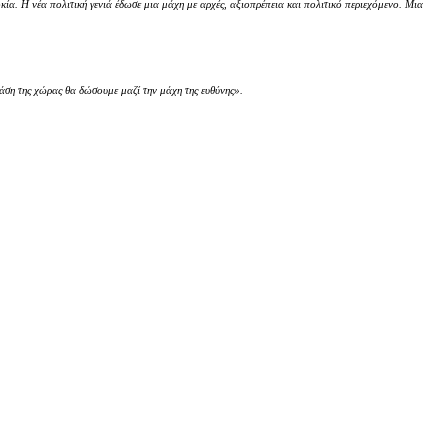
κία. Η νέα πολιτική γενιά έδωσε μια μάχη με αρχές, αξιοπρέπεια και πολιτικό περιεχόμενο. Μια
ση της χώρας θα δώσουμε μαζί την μάχη της ευθύνης».